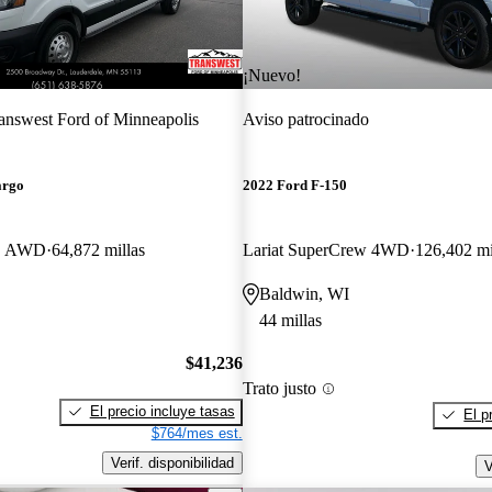
¡Nuevo!
answest Ford of Minneapolis
Aviso patrocinado
argo
2022 Ford F-150
LB AWD
64,872 millas
Lariat SuperCrew 4WD
126,402 mi
Baldwin, WI
44 millas
$41,236
Trato justo
El precio incluye tasas
El p
$764/mes est.
Verif. disponibilidad
V