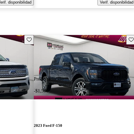
erif. disponibilidad
Verif. disponibilidad
Guarda este Aviso
Gu
Precio reducido
-$1,500
2023 Ford F-150