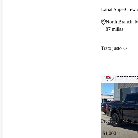
Lariat SuperCre
North Branch,
87 millas
Trato justo
Precio reducido
-$1,000