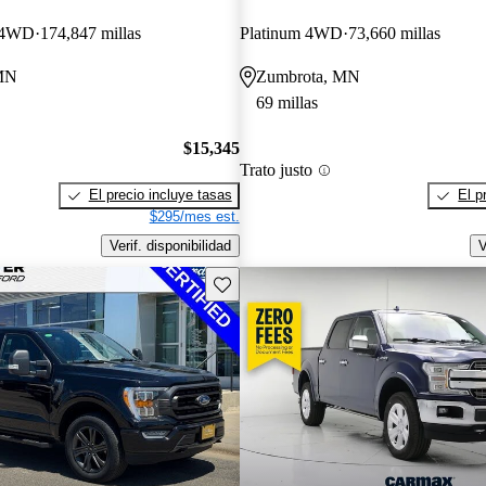
w 4WD
174,847 millas
Platinum 4WD
73,660 millas
 MN
Zumbrota, MN
69 millas
$15,345
Trato justo
El precio incluye tasas
El p
$295/mes est.
Verif. disponibilidad
V
Guarda este Aviso