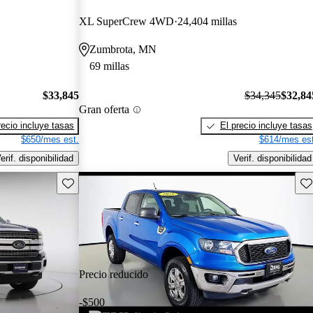
XL SuperCrew 4WD
24,404 millas
Zumbrota, MN
69 millas
$33,845
$34,345
$32,84
Gran oferta
recio incluye tasas
El precio incluye tasas
$650/mes est.
$614/mes est
erif. disponibilidad
Verif. disponibilidad
Guarda este Aviso
Gu
Precio reducido
-$500