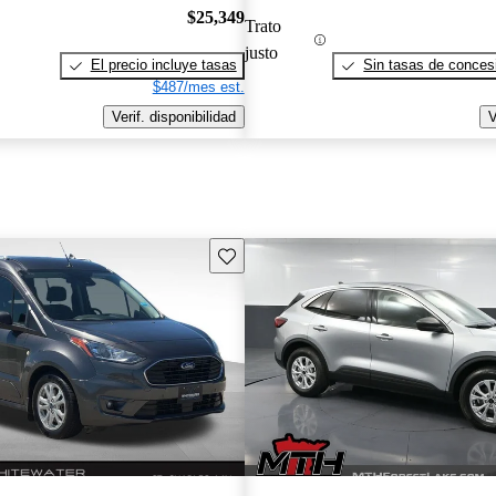
$25,349
Trato
justo
El precio incluye tasas
Sin tasas de concesi
$487/mes est.
Verif. disponibilidad
V
Guarda este Aviso