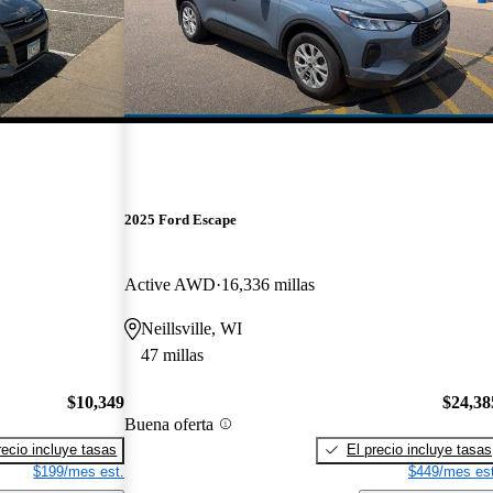
2025 Ford Escape
Active AWD
16,336 millas
Neillsville, WI
47 millas
$10,349
$24,38
Buena oferta
recio incluye tasas
El precio incluye tasas
$199/mes est.
$449/mes est