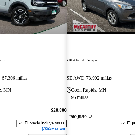
ort
2014 Ford Escape
D
67,306 millas
SE AWD
73,992 millas
e, MN
Coon Rapids, MN
95 millas
$20,800
Trato justo
El precio incluye tasas
El p
$396/mes est.