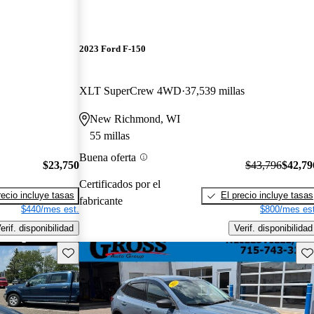
2023 Ford F-150
XLT SuperCrew 4WD
37,539 millas
New Richmond, WI
55 millas
Buena oferta
$23,750
$43,796
$42,79
Certificados por el
recio incluye tasas
El precio incluye tasas
fabricante
$440/mes est.
$800/mes est
erif. disponibilidad
Verif. disponibilidad
Guarda este Aviso
Gu