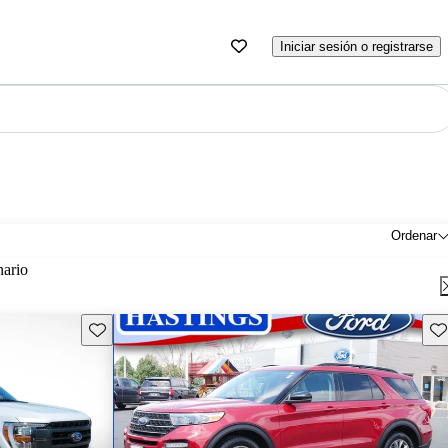
Iniciar sesión o registrarse
Ordenar
nario
Guarda este Aviso
Gu