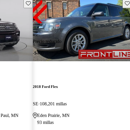
Guarda este Aviso
Gu
Precio reducido
-$400
2018 Ford Flex
SE
108,201 millas
nt Paul, MN
Eden Prairie, MN
93 millas