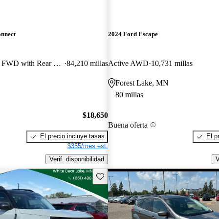
onnect
2024 Ford Escape
Wagon XLT LWB FWD with Rear Liftgate
84,210 millas
Active AWD
10,731 millas
Forest Lake, MN
80 millas
$18,650
Buena oferta
El precio incluye tasas
El p
$355/mes est.
Verif. disponibilidad
V
Guarda este Aviso