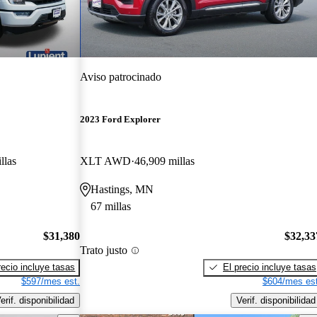
Aviso patrocinado
2023 Ford Explorer
llas
XLT AWD
46,909 millas
Hastings, MN
67 millas
$31,380
$32,33
Trato justo
recio incluye tasas
El precio incluye tasas
$597/mes est.
$604/mes est
erif. disponibilidad
Verif. disponibilidad