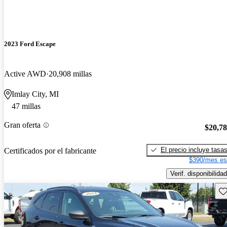
2023 Ford Escape
Active AWD
20,908 millas
Imlay City, MI
47 millas
Gran oferta
$20,7
El precio incluye tasa
Certificados por el fabricante
$390/mes es
Verif. disponibilidad
Gu