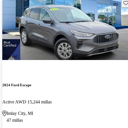
Gu
¡Nuevo!
2024 Ford Escape
Active AWD
15,244 millas
Imlay City, MI
47 millas