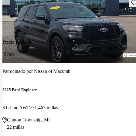
Gu
Precio reducido
-$799
Patrocinado por
Nissan of Macomb
2025 Ford Explorer
ST-Line AWD
31,463 millas
Clinton Township, MI
22 millas