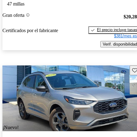
47 millas
Gran oferta
$20,2
El precio incluye tasa
Certificados por el fabricante
$381/mes es
Verif. disponibilidad
Gu
¡Nuevo!