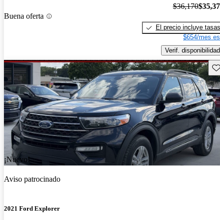
$36,170
$35,3
Buena oferta
El precio incluye tasa
$654/mes es
Verif. disponibilidad
Gu
¡Nuevo!
Aviso patrocinado
2021 Ford Explorer