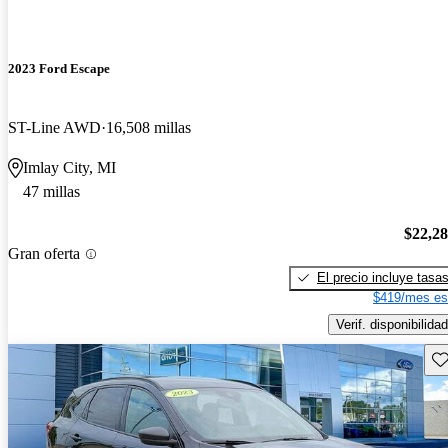
2023 Ford Escape
ST-Line AWD
16,508 millas
Imlay City, MI
47 millas
$22,2
Gran oferta
El precio incluye tasa
$419/mes es
Verif. disponibilidad
Gu