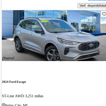
Verif. disponibilidad
Gu
¡Nuevo!
2024 Ford Escape
ST-Line AWD
3,251 millas
Imlay City, MI