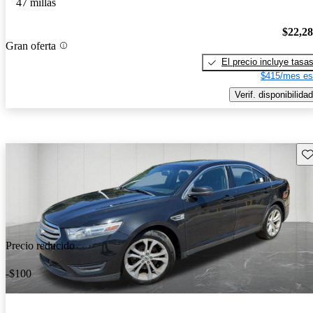
47 millas
$22,2
Gran oferta
El precio incluye tasa
$415/mes es
Verif. disponibilidad
Gu
Precio reducido
-$100