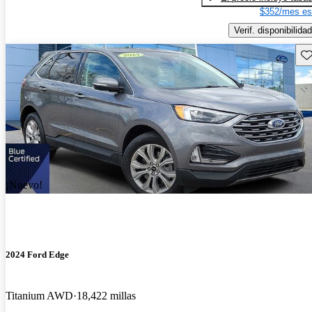
$352/mes es
Verif. disponibilidad
Gu
¡Nuevo!
2024 Ford Edge
Titanium AWD
18,422 millas