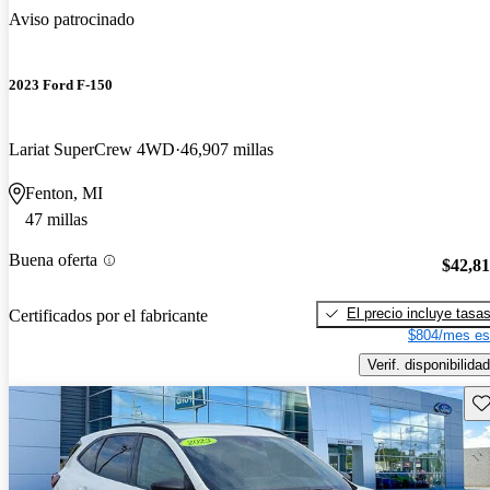
Aviso patrocinado
2023 Ford F-150
Lariat SuperCrew 4WD
46,907 millas
Fenton, MI
47 millas
Buena oferta
$42,8
El precio incluye tasa
Certificados por el fabricante
$804/mes es
Verif. disponibilidad
Gu