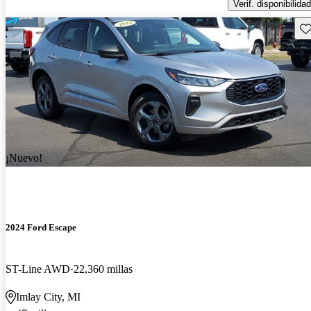
Verif. disponibilidad
Gu
¡Nuevo!
2024 Ford Escape
ST-Line AWD
22,360 millas
Imlay City, MI