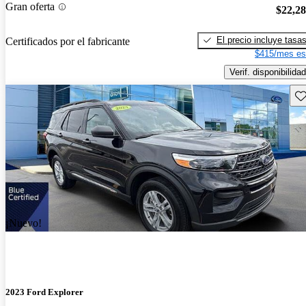
Gran oferta
$22,2
El precio incluye tasa
Certificados por el fabricante
$415/mes es
Verif. disponibilidad
Gu
¡Nuevo!
2023 Ford Explorer