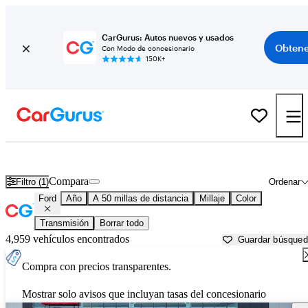
CarGurus: Autos nuevos y usados
Obtene
Con Modo de concesionario
150K+
Autos Ford usados en venta cerca de
Detroit, MI
Compara
Filtro (1)
Ordenar
Ford
Año
A 50 millas de distancia
Millaje
Color
Transmisión
Borrar todo
4,959 vehículos encontrados
Guardar búsque
Compra con precios transparentes.
Mostrar solo avisos que incluyan tasas del concesionario