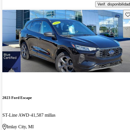
Verif. disponibilidad
Gu
¡Nuevo!
2023 Ford Escape
ST-Line AWD
41,587 millas
Imlay City, MI