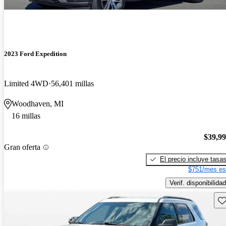
2023 Ford Expedition
Limited 4WD
56,401 millas
Woodhaven, MI
16 millas
$39,9
Gran oferta
El precio incluye tasa
$751/mes es
Verif. disponibilidad
Gu