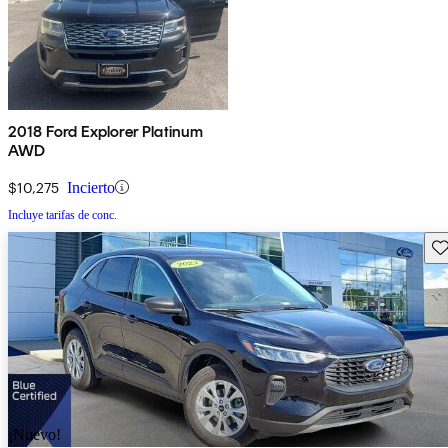
2018 Ford Explorer Platinum
AWD
$10,275
Incierto
Incluye tarifas de conc.
Gu
¡Nuevo!