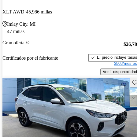
XLT AWD
45,986 millas
Imlay City, MI
47 millas
Gran oferta
$26,7
El precio incluye tasa
Certificados por el fabricante
$503/mes es
Verif. disponibilidad
Gu