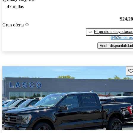
47 millas
$24,2
Gran oferta
El precio incluye tasa
$452/mes es
Verif. disponibilidad
Gu