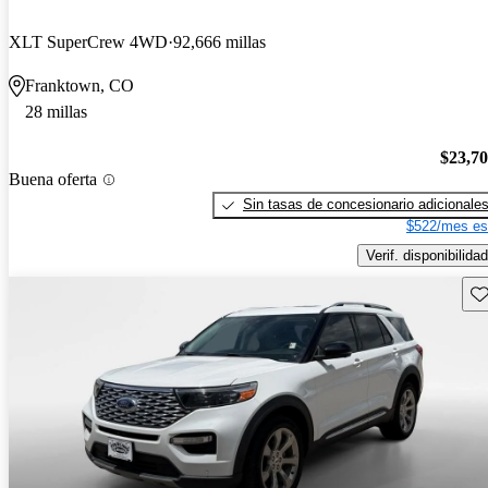
XLT SuperCrew 4WD
92,666 millas
Franktown, CO
28 millas
$23,7
Buena oferta
Sin tasas de concesionario adicionale
$522/mes es
Verif. disponibilidad
Gu