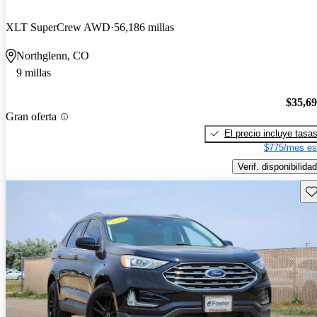
XLT SuperCrew AWD
56,186 millas
Northglenn, CO
9 millas
$35,6
Gran oferta
El precio incluye tasa
$775/mes es
Verif. disponibilidad
Gu