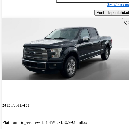
$507/mes es
Verif. disponibilidad
Gu
2015 Ford F-150
Platinum SuperCrew LB 4WD
130,992 millas