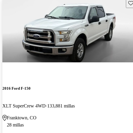
Gu
2016 Ford F-150
XLT SuperCrew 4WD
133,881 millas
Franktown, CO
28 millas