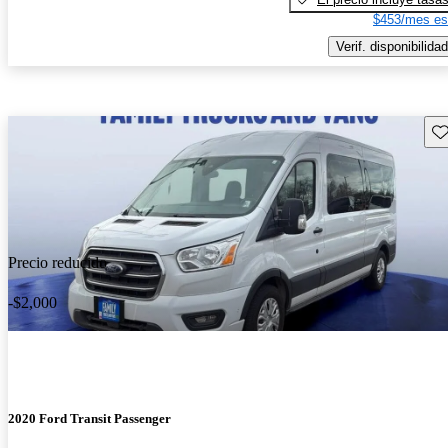
$453/mes es
Verif. disponibilidad
Gu
Precio reducido
-$2,000
2020 Ford Transit Passenger