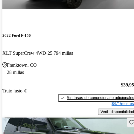
2022 Ford F-150
XLT SuperCrew 4WD
25,794 millas
Franktown, CO
28 millas
$39,9
Trato justo
Sin tasas de concesionario adicionale
$871/mes es
Verif. disponibilidad
Gu