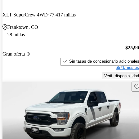
XLT SuperCrew 4WD
77,417 millas
Franktown, CO
28 millas
$25,9
Gran oferta
Sin tasas de concesionario adicionale
$571/mes es
Verif. disponibilidad
Gu