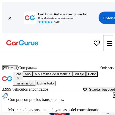
CarGurus: Autos nuevos y usados
Obtene
Con Modo de concesionario
150K+
Autos Ford usados en venta cerca de
Denver, CO
Compara
Filtro (1)
Ordenar
Ford
Año
A 50 millas de distancia
Millaje
Color
Transmisión
Borrar todo
3,999 vehículos encontrados
Guardar búsque
Compra con precios transparentes.
Mostrar solo avisos que incluyan tasas del concesionario