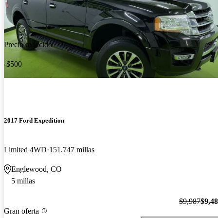
Precio reducido
-$500
2017 Ford Expedition
Limited 4WD
151,747 millas
Englewood, CO
5 millas
$9,987
$9,4
Gran oferta