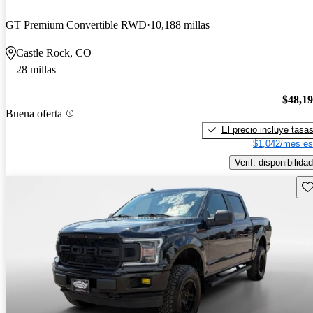
GT Premium Convertible RWD
10,188 millas
Castle Rock, CO
28 millas
$48,1
Buena oferta
El precio incluye tasa
$1,042/mes es
Verif. disponibilidad
Gu