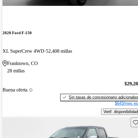
2020 Ford F-150
XL SuperCrew 4WD
52,408 millas
Franktown, CO
28 millas
$29,2
Buena oferta
Sin tasas de concesionario adicionale
$643/mes es
Verif. disponibilidad
Gu