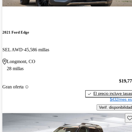
2021 Ford Edge
SEL AWD
45,586 millas
Longmont, CO
28 millas
$19,7
Gran oferta
El precio incluye tasa
$432/mes es
Verif. disponibilidad
Gu