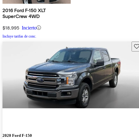
2016 Ford F-150 XLT
SuperCrew 4WD
$18,995
Incierto
Incluye tarifas de conc.
Gu
2020 Ford F-150