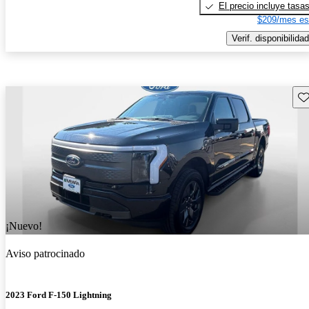
El precio incluye tasa
$209/mes es
Verif. disponibilidad
Gu
¡Nuevo!
Aviso patrocinado
2023 Ford F-150 Lightning