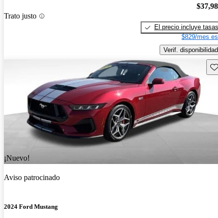
$37,9
Trato justo
El precio incluye tasa
$829/mes es
Verif. disponibilidad
Gu
¡Nuevo!
Aviso patrocinado
2024 Ford Mustang