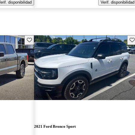
erif. disponibilidad
Verif. disponibilidad
Guarda este Aviso
Gu
¡Nuevo!
2021 Ford Bronco Sport