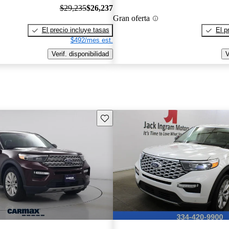
$29,235
$26,237
Gran oferta
El precio incluye tasas
El p
$492/mes est.
Verif. disponibilidad
V
Guarda este Aviso