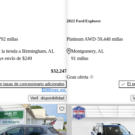
2022 Ford Explorer
792 millas
Platinum AWD
59,448 millas
a la tienda a Birmingham, AL
Montgomery, AL
uye envío de $249
91 millas
$32,247
Gran oferta
n tasas de concesionario adicionales
El p
$599/mes est.
Verif. disponibilidad
V
Guarda este Aviso