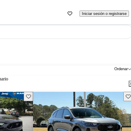
Iniciar sesión o registrarse
Ordenar
nario
Guarda este Aviso
Gu