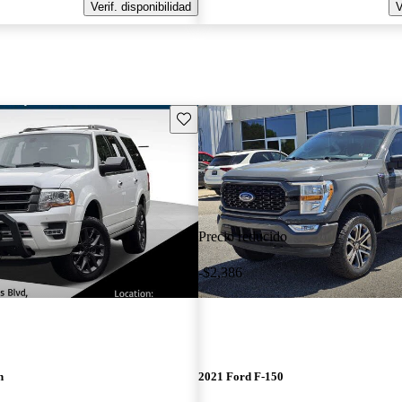
Verif. disponibilidad
V
Guarda este Aviso
Precio reducido
-$2,386
n
2021 Ford F-150