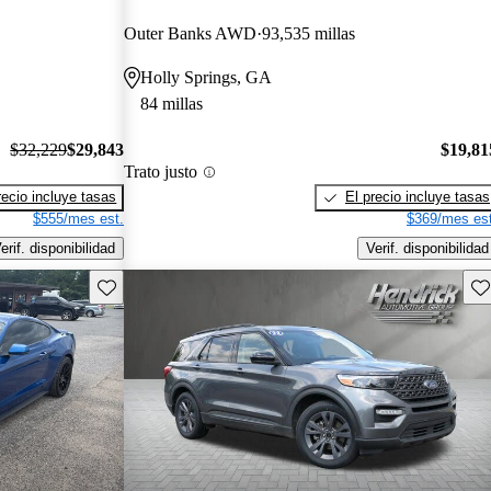
Outer Banks AWD
93,535 millas
Holly Springs, GA
84 millas
$32,229
$29,843
$19,81
Trato justo
recio incluye tasas
El precio incluye tasas
$555/mes est.
$369/mes est
erif. disponibilidad
Verif. disponibilidad
Guarda este Aviso
Gu