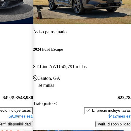
Aviso patrocinado
2024 Ford Escape
ST-Line AWD
45,791 millas
Canton, GA
89 millas
$49,998
$48,980
$22,78
Trato justo
recio incluye tasas
El precio incluye tasas
$910/mes est.
$412/mes est
erif. disponibilidad
Verif. disponibilidad