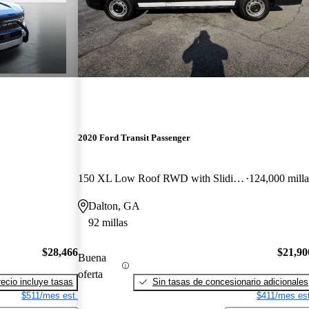
2020 Ford Transit Passenger
150 XL Low Roof RWD with Sliding Passenger-Side Door
124,000 milla
Dalton, GA
92 millas
$28,466
$21,90
Buena
oferta
recio incluye tasas
Sin tasas de concesionario adicionales
$511/mes est.
$411/mes est