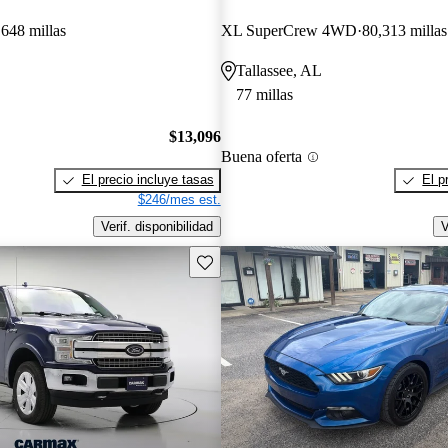
648 millas
XL SuperCrew 4WD
80,313 millas
Tallassee, AL
77 millas
$13,096
Buena oferta
El precio incluye tasas
El p
$246/mes est.
Verif. disponibilidad
V
Guarda este Aviso