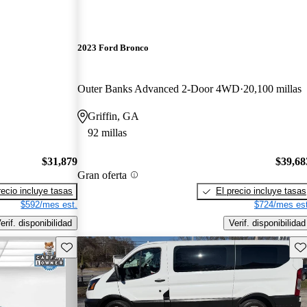
2023 Ford Bronco
Outer Banks Advanced 2-Door 4WD
20,100 millas
Griffin, GA
92 millas
$31,879
$39,68
Gran oferta
recio incluye tasas
El precio incluye tasas
$592/mes est.
$724/mes est
erif. disponibilidad
Verif. disponibilidad
Guarda este Aviso
Gu