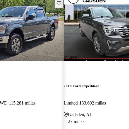
Guarda este Aviso
¡Nuevo!
2018 Ford Expedition
 4WD
115,281 millas
Limited
133,602 millas
Gadsden, AL
27 millas