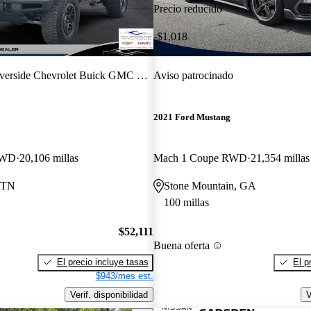
Precio reducido
-$1,018
verside Chevrolet Buick GMC LLC
Aviso patrocinado
2021 Ford Mustang
 4WD
20,106 millas
Mach 1 Coupe RWD
21,354 millas
, TN
Stone Mountain, GA
100 millas
$52,111
Buena oferta
El precio incluye tasas
El p
$943/mes est.
Verif. disponibilidad
V