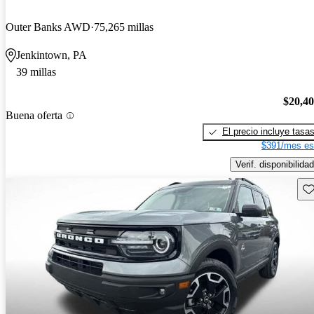
Outer Banks AWD
75,265 millas
Jenkintown, PA
39 millas
$20,4
Buena oferta
El precio incluye tasa
$391/mes es
Verif. disponibilidad
Gu