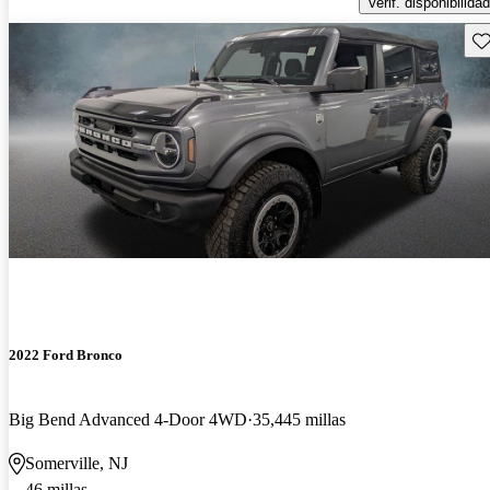
Verif. disponibilidad
Gu
2022 Ford Bronco
Big Bend Advanced 4-Door 4WD
35,445 millas
Somerville, NJ
46 millas