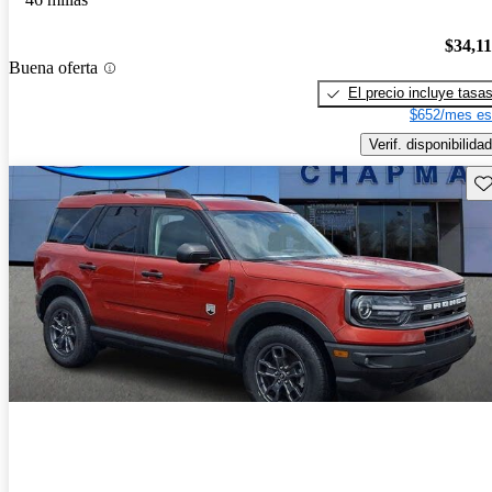
$34,1
Buena oferta
El precio incluye tasa
$652/mes es
Verif. disponibilidad
Gu