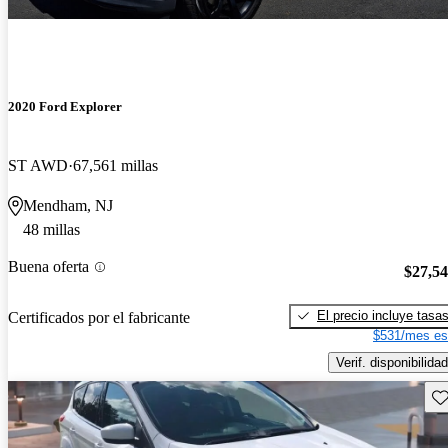
2020 Ford Explorer
ST AWD
67,561 millas
Mendham, NJ
48 millas
Buena oferta
$27,5
El precio incluye tasa
Certificados por el fabricante
$531/mes es
Verif. disponibilidad
Gu