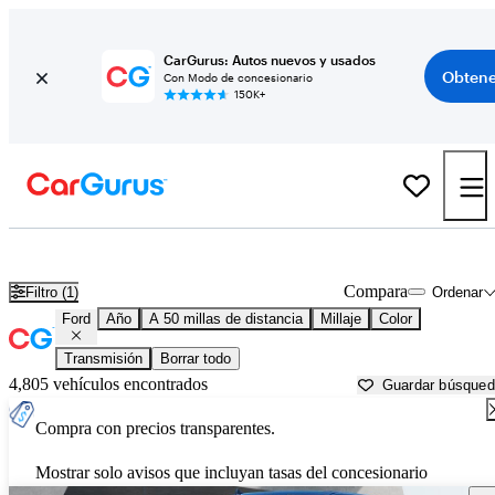
CarGurus: Autos nuevos y usados
Obtene
Con Modo de concesionario
150K+
Autos Ford usados en venta cerca de
Allentown, PA
Compara
Filtro (1)
Ordenar
Ford
Año
A 50 millas de distancia
Millaje
Color
Transmisión
Borrar todo
4,805 vehículos encontrados
Guardar búsque
Compra con precios transparentes.
Mostrar solo avisos que incluyan tasas del concesionario