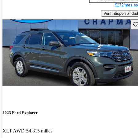
$272/mes es
Verif. disponibilidad
Gu
2023 Ford Explorer
XLT AWD
54,815 millas