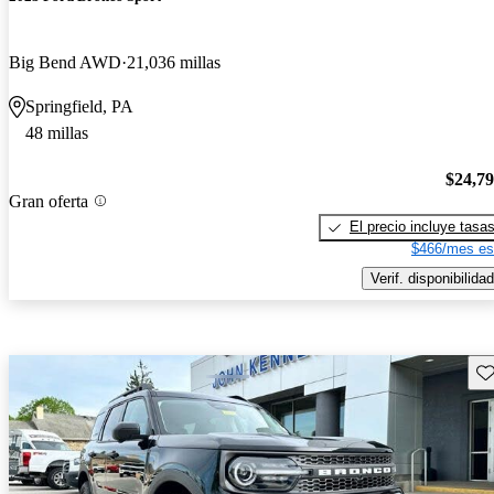
Big Bend AWD
21,036 millas
Springfield, PA
48 millas
$24,7
Gran oferta
El precio incluye tasa
$466/mes es
Verif. disponibilidad
Gu