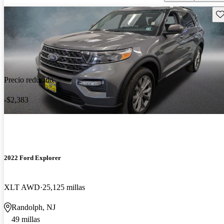
Gu
Precio reducido
-$2,383
2022 Ford Explorer
XLT AWD
25,125 millas
Randolph, NJ
49 millas