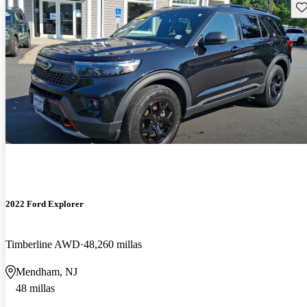
Gu
2022 Ford Explorer
Timberline AWD
48,260 millas
Mendham, NJ
48 millas