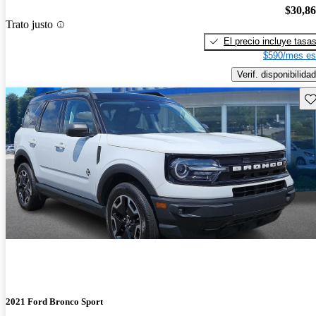
$30,8
Trato justo
El precio incluye tasa
$590/mes es
Verif. disponibilidad
Gu
2021 Ford Bronco Sport