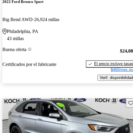
2022 Ford Bronco Sport
Big Bend AWD
26,924 millas
Philadelphia, PA
43 millas
Buena oferta
$24,0
El precio incluye tasa
Certificados por el fabricante
$460/mes es
Verif. disponibilidad
Gu