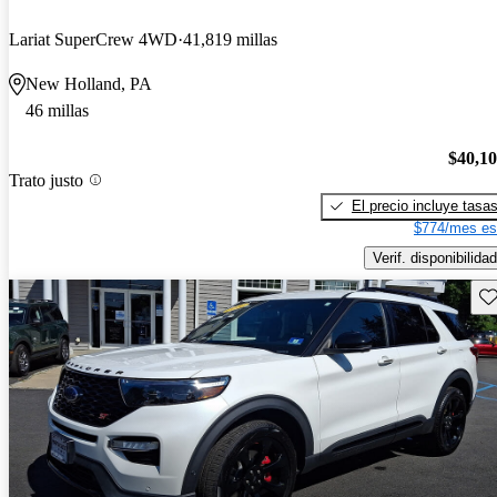
Lariat SuperCrew 4WD
41,819 millas
New Holland, PA
46 millas
$40,1
Trato justo
El precio incluye tasa
$774/mes es
Verif. disponibilidad
Gu