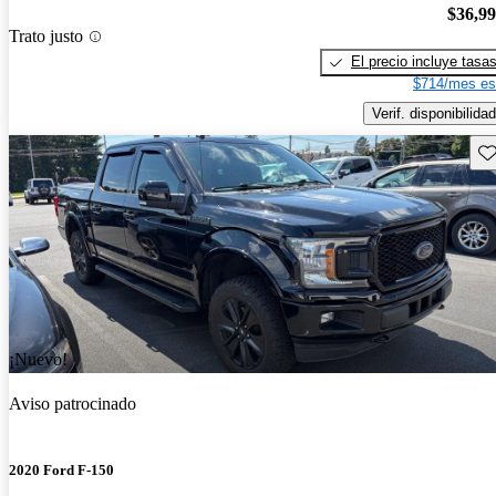
$36,9
Trato justo
El precio incluye tasa
$714/mes es
Verif. disponibilidad
Gu
¡Nuevo!
Aviso patrocinado
2020 Ford F-150