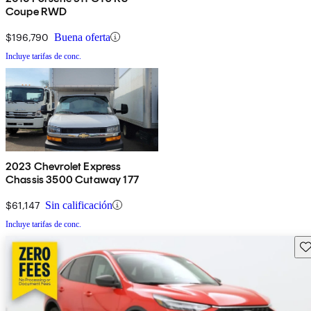
Coupe RWD
$196,790
Buena oferta
Incluye tarifas de conc.
2023 Chevrolet Express
Chassis 3500 Cutaway 177
$61,147
Sin calificación
Incluye tarifas de conc.
Gu