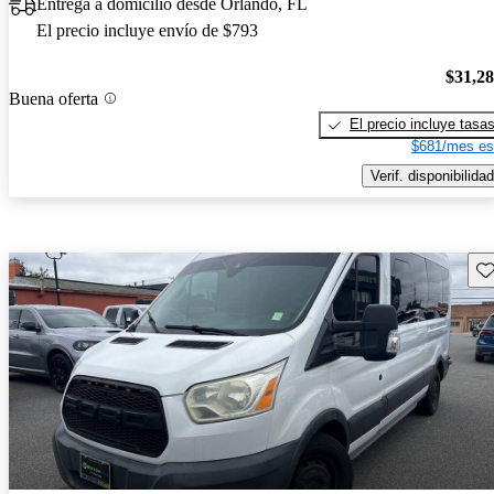
Entrega a domicilio desde Orlando, FL
El precio incluye envío de $793
$31,2
Buena oferta
El precio incluye tasa
$681/mes es
Verif. disponibilidad
Gu