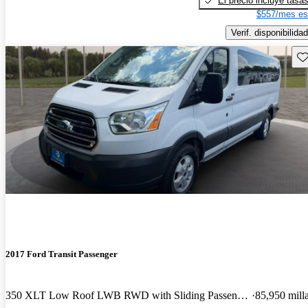
El precio incluye tasa
$557/mes es
Verif. disponibilidad
Gu
2017 Ford Transit Passenger
350 XLT Low Roof LWB RWD with Sliding Passenger-Side Door
85,950 mill