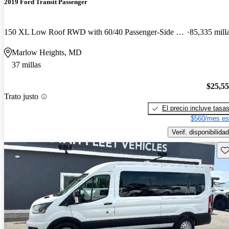
2019 Ford Transit Passenger
150 XL Low Roof RWD with 60/40 Passenger-Side Doors
85,335 mill
Marlow Heights, MD
37 millas
$25,5
Trato justo
El precio incluye tasa
$560/mes es
Verif. disponibilidad
Gu