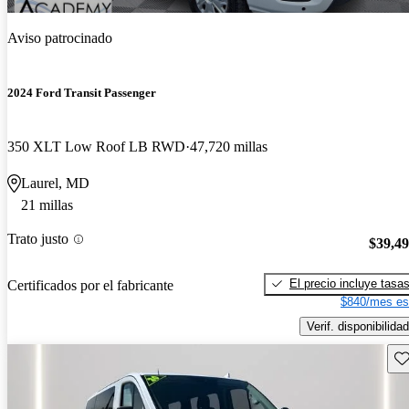
Aviso patrocinado
2024 Ford Transit Passenger
350 XLT Low Roof LB RWD
47,720 millas
Laurel, MD
21 millas
Trato justo
$39,4
El precio incluye tasa
Certificados por el fabricante
$840/mes es
Verif. disponibilidad
Gu