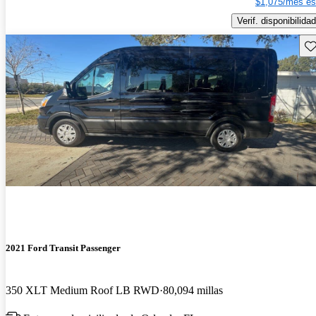
$1,075/mes es
Verif. disponibilidad
Gu
2021 Ford Transit Passenger
350 XLT Medium Roof LB RWD
80,094 millas