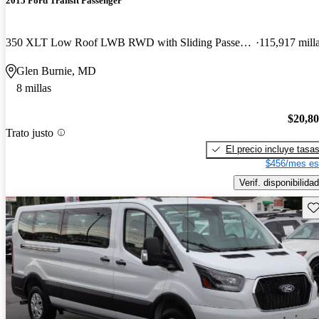
2015 Ford Transit Passenger
350 XLT Low Roof LWB RWD with Sliding Passenger-Side Door
115,917 mill
Glen Burnie, MD
8 millas
$20,8
Trato justo
El precio incluye tasa
$456/mes es
Verif. disponibilidad
Gu