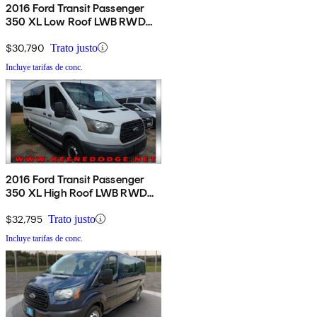
2016 Ford Transit Passenger
350 XL Low Roof LWB RWD
with 60/40 Passenger-Side
Doors
$30,790
Trato justo
Incluye tarifas de conc.
2016 Ford Transit Passenger
350 XL High Roof LWB RWD
with Sliding Passenger-Side
Door
$32,795
Trato justo
Incluye tarifas de conc.