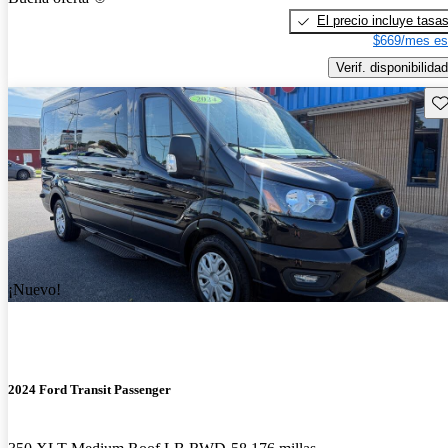
El precio incluye tasa
$669/mes es
Verif. disponibilidad
Gu
¡Nuevo!
2024 Ford Transit Passenger