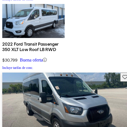
2022 Ford Transit Passenger
350 XLT Low Roof LB RWD
$30,799
Buena oferta
Incluye tarifas de conc.
Gu