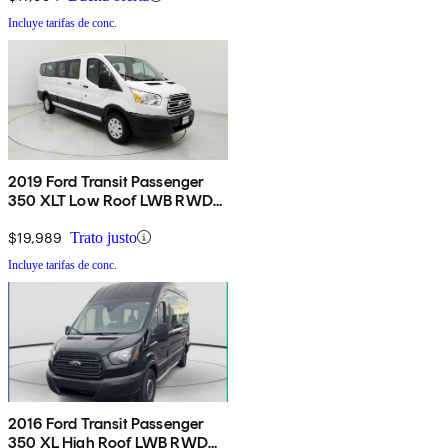
Incluye tarifas de conc.
2019 Ford Transit Passenger
350 XLT Low Roof LWB RWD
with 60/40 Passenger-Side
Doors
$19,989
Trato justo
Incluye tarifas de conc.
2016 Ford Transit Passenger
350 XL High Roof LWB RWD