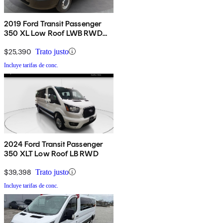
2019 Ford Transit Passenger
350 XL Low Roof LWB RWD
with 60/40 Passenger-Side
Doors
$25,390
Trato justo
Incluye tarifas de conc.
2024 Ford Transit Passenger
350 XLT Low Roof LB RWD
$39,398
Trato justo
Incluye tarifas de conc.