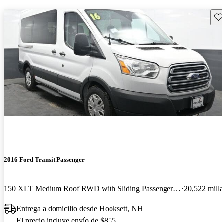
Gu
2016 Ford Transit Passenger
150 XLT Medium Roof RWD with Sliding Passenger-Side Door
20,522 mill
Entrega a domicilio desde Hooksett, NH
El precio incluye envío de $855