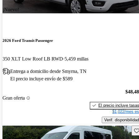
¡Nuevo!
2026 Ford Transit Passenger
350 XLT Low Roof LB RWD
5,459 millas
Entrega a domicilio desde Smyrna, TN
El precio incluye envío de $589
$48,4
Gran oferta
El precio incluye tasa
$1,022/mes es
Verif. disponibilidad
Gu