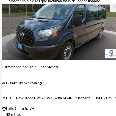
Mostrar solo avisos que incluyan tasas del concesionario
Gu
Patrocinado por
True Gear Motors
2019 Ford Transit Passenger
350 XL Low Roof LWB RWD with 60/40 Passenger-Side Doors
84,871 mill
Falls Church, VA
42 millas