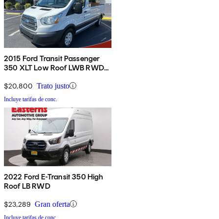
2015 Ford Transit Passenger
350 XLT Low Roof LWB RWD
with Sliding Passenger-Side
Door
$20,800
Trato justo
Incluye tarifas de conc.
2022 Ford E-Transit 350 High
Roof LB RWD
$23,289
Gran oferta
Incluye tarifas de conc.