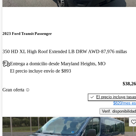
2023 Ford Transit Passenger
350 HD XL High Roof Extended LB DRW AWD
87,976 millas
Entrega a domicilio desde Maryland Heights, MO
El precio incluye envío de $893
$38,2
Gran oferta
El precio incluye tasa
$820/mes es
Verif. disponibilidad
Gu