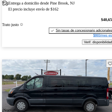
Entrega a domicilio desde Pine Brook, NJ
El precio incluye envío de $162
$40,6
Trato justo
Sin tasas de concesionario adicionale
$865/mes es
Verif. disponibilidad
Gu
¡Nuevo!