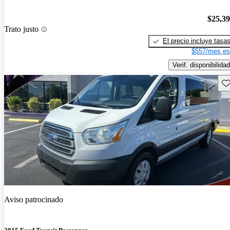
$25,3
Trato justo
El precio incluye tasa
$557/mes es
Verif. disponibilidad
Gu
Aviso patrocinado