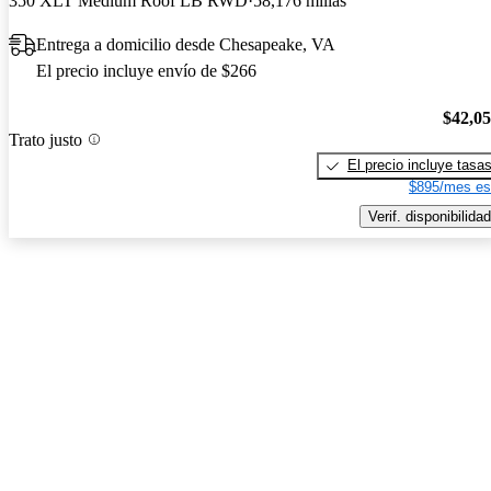
350 XLT Medium Roof LB RWD
58,176 millas
Entrega a domicilio desde Chesapeake, VA
El precio incluye envío de $266
$42,0
Trato justo
El precio incluye tasa
$895/mes es
Verif. disponibilidad