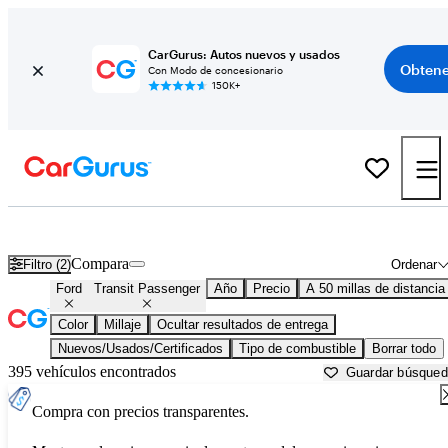
CarGurus: Autos nuevos y usados
Obtene
Con Modo de concesionario
150K+
Ford Transit Passenger usados en venta cerca de
Baltimore, MD
Compara
Filtro (2)
Ordenar
Ford
Transit Passenger
Año
Precio
A 50 millas de distancia
Color
Millaje
Ocultar resultados de entrega
Nuevos/Usados/Certificados
Tipo de combustible
Borrar todo
395 vehículos encontrados
Guardar búsque
Compra con precios transparentes.