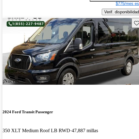
$775/mes es
Verif. disponibilidad
Gu
¡Nuevo!
2024 Ford Transit Passenger
350 XLT Medium Roof LB RWD
47,887 millas