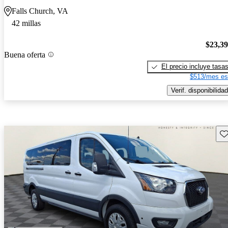
Falls Church, VA
42 millas
$23,3
Buena oferta
El precio incluye tasa
$513/mes es
Verif. disponibilidad
Gu