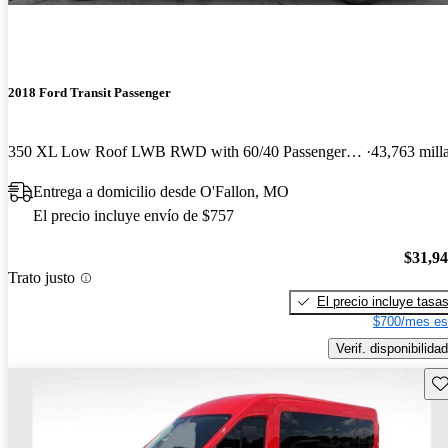
2018 Ford Transit Passenger
350 XL Low Roof LWB RWD with 60/40 Passenger-Side Doors
43,763 mill
Entrega a domicilio desde O'Fallon, MO
El precio incluye envío de $757
$31,9
Trato justo
El precio incluye tasa
$700/mes es
Verif. disponibilidad
Gu