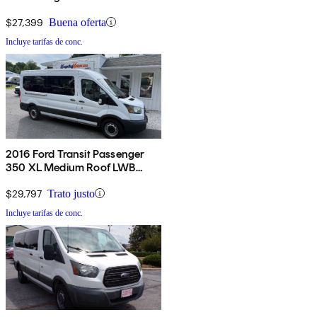
with Sliding Passenger-Side
Door
$27,399
Buena oferta
Incluye tarifas de conc.
2016 Ford Transit Passenger
350 XL Medium Roof LWB
RWD with Sliding Passenger-
Side Door
$29,797
Trato justo
Incluye tarifas de conc.