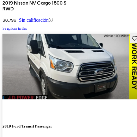
2019 Nissan NV Cargo 1500 S
RWD
$6,799
Sin calificación
Se aplican tarifas
Gu
2019 Ford Transit Passenger