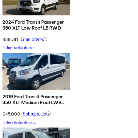
2024 Ford Transit Passenger
350 XLT Low Roof LB RWD
$36,781
Gran oferta
Incluye tarifas de conc.
2019 Ford Transit Passenger
350 XLT Medium Roof LWB
RWD with Sliding Passenger-
Side Door
$45,000
Sobreprecio
Incluye tarifas de conc.