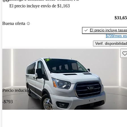
El precio incluye envío de $1,163
$31,6
Buena oferta
El precio incluye tasa
$709/mes es
Verif. disponibilidad
Gu
Precio reducido
-$793