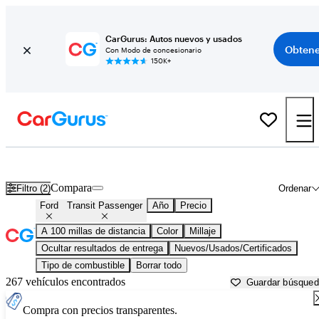
CarGurus: Autos nuevos y usados
Obtene
Con Modo de concesionario
150K+
Ford Transit Passenger usados en venta cerca de
Ames, IA
Compara
Filtro (2)
Ordenar
Ford
Transit Passenger
Año
Precio
A 100 millas de distancia
Color
Millaje
Ocultar resultados de entrega
Nuevos/Usados/Certificados
Tipo de combustible
Borrar todo
267 vehículos encontrados
Guardar búsque
Compra con precios transparentes.