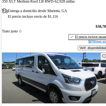
350 XLT Medium Roof LB RWD
62,928 millas
Entrega a domicilio desde Marietta, GA
El precio incluye envío de $1,116
$38,7
Trato justo
El precio incluye tasa
$878/mes es
Verif. disponibilidad
Gu