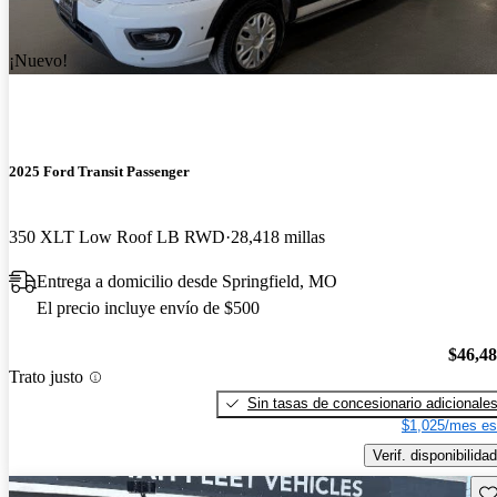
¡Nuevo!
2025 Ford Transit Passenger
350 XLT Low Roof LB RWD
28,418 millas
Entrega a domicilio desde Springfield, MO
El precio incluye envío de $500
$46,4
Trato justo
Sin tasas de concesionario adicionale
$1,025/mes es
Verif. disponibilidad
Gu