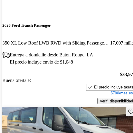
2020 Ford Transit Passenger
350 XL Low Roof LWB RWD with Sliding Passenger-Side Door
17,007 mill
Entrega a domicilio desde Baton Rouge, LA
El precio incluye envío de $1,048
$33,9
Buena oferta
El precio incluye tasa
$790/mes es
Verif. disponibilidad
Gu