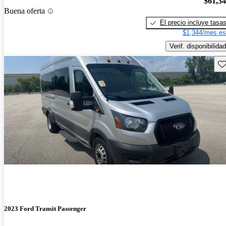
$61,3
Buena oferta
El precio incluye tasa
$1,344/mes es
Verif. disponibilidad
Gu
2023 Ford Transit Passenger