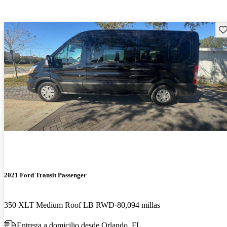
Gu
2021 Ford Transit Passenger
350 XLT Medium Roof LB RWD
80,094 millas
Entrega a domicilio desde Orlando, FL