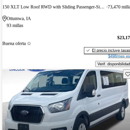
150 XLT Low Roof RWD with Sliding Passenger-Side Door
73,470 mill
Ottumwa, IA
93 millas
$23,1
Buena oferta
El precio incluye tasa
$498/mes es
Verif. disponibilidad
Gu