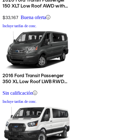
150 XLT Low Roof AWD with
Sliding Passenger-Side Door
$33,167
Buena oferta
Incluye tarifas de conc.
2016 Ford Transit Passenger
350 XL Low Roof LWB RWD
with Sliding Passenger-Side
Door
Sin calificación
Incluye tarifas de conc.