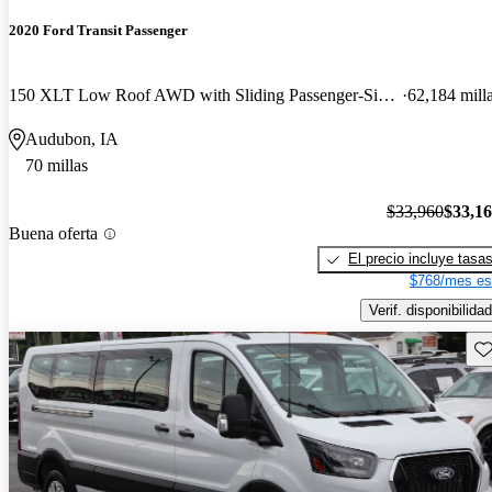
2020 Ford Transit Passenger
150 XLT Low Roof AWD with Sliding Passenger-Side Door
62,184 mill
Audubon, IA
70 millas
$33,960
$33,1
Buena oferta
El precio incluye tasa
$768/mes es
Verif. disponibilidad
Gu