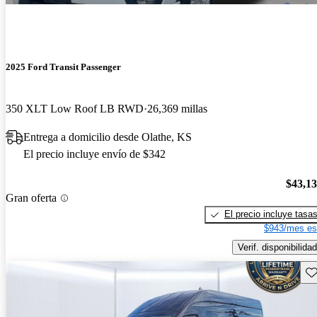
2025 Ford Transit Passenger
350 XLT Low Roof LB RWD
26,369 millas
Entrega a domicilio desde Olathe, KS
El precio incluye envío de $342
$43,1
Gran oferta
El precio incluye tasa
$943/mes es
Verif. disponibilidad
Gu