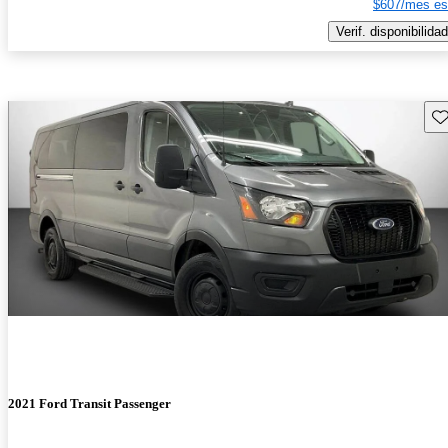
$607/mes es
Verif. disponibilidad
Gu
2021 Ford Transit Passenger