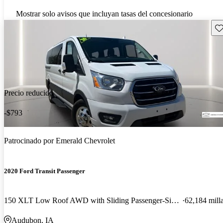
Mostrar solo avisos que incluyan tasas del concesionario
Gu
Precio reducido
-$793
Patrocinado por
Emerald Chevrolet
2020 Ford Transit Passenger
150 XLT Low Roof AWD with Sliding Passenger-Side Door
62,184 mill
Audubon, IA