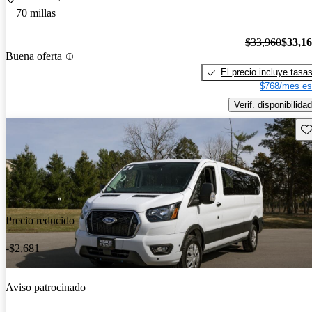
70 millas
$33,960
$33,1
Buena oferta
El precio incluye tasa
$768/mes es
Verif. disponibilidad
Gu
Precio reducido
-$2,681
Aviso patrocinado