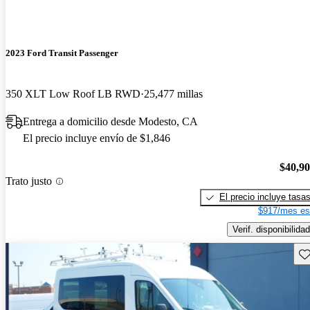
2023 Ford Transit Passenger
350 XLT Low Roof LB RWD
25,477 millas
Entrega a domicilio desde Modesto, CA
El precio incluye envío de $1,846
$40,9
Trato justo
El precio incluye tasa
$917/mes es
Verif. disponibilidad
Gu