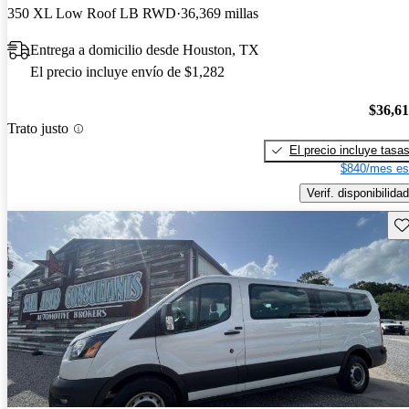
350 XL Low Roof LB RWD
36,369 millas
Entrega a domicilio desde Houston, TX
El precio incluye envío de $1,282
$36,6
Trato justo
El precio incluye tasa
$840/mes es
Verif. disponibilidad
Gu