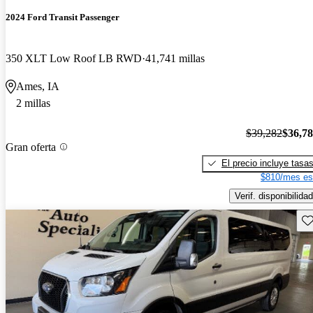
2024 Ford Transit Passenger
350 XLT Low Roof LB RWD
41,741 millas
Ames, IA
2 millas
$39,282
$36,7
Gran oferta
El precio incluye tasa
$810/mes es
Verif. disponibilidad
Gu