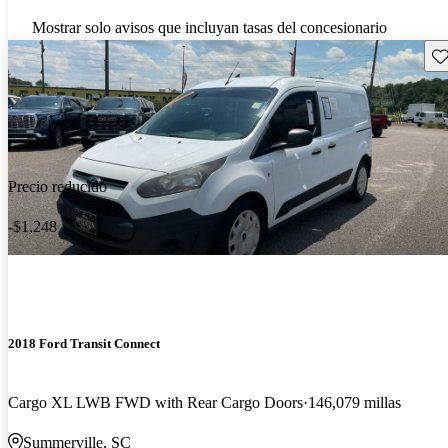
Mostrar solo avisos que incluyan tasas del concesionario
Gu
Precio reducido
-$1,248
2018 Ford Transit Connect
Cargo XL LWB FWD with Rear Cargo Doors
146,079 millas
Summerville, SC