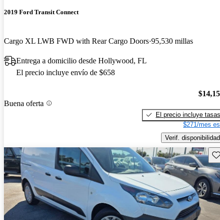
2019 Ford Transit Connect
Cargo XL LWB FWD with Rear Cargo Doors
95,530 millas
Entrega a domicilio desde Hollywood, FL
El precio incluye envío de $658
$14,1
Buena oferta
El precio incluye tasa
$271/mes es
Verif. disponibilidad
Gu