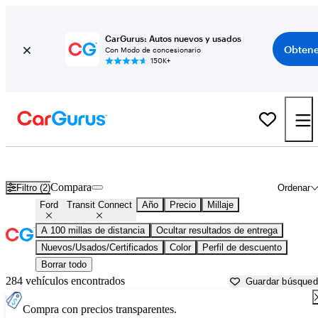
CarGurus: Autos nuevos y usados
Obtene
Con Modo de concesionario
150K+
Ford Transit Connect usados en venta cerca de
Beaufort, SC
Compara
Filtro (2)
Ordenar
Ford
Transit Connect
Año
Precio
Millaje
A 100 millas de distancia
Ocultar resultados de entrega
Nuevos/Usados/Certificados
Color
Perfil de descuento
Borrar todo
284 vehículos encontrados
Guardar búsque
Compra con precios transparentes.