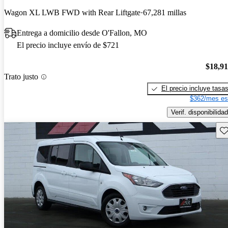
Wagon XL LWB FWD with Rear Liftgate
67,281 millas
Entrega a domicilio desde O'Fallon, MO
El precio incluye envío de $721
$18,9
Trato justo
El precio incluye tasa
$362/mes es
Verif. disponibilidad
Gu