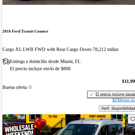
2016 Ford Transit Connect
Cargo XL LWB FWD with Rear Cargo Doors
78,212 millas
Entrega a domicilio desde Miami, FL
El precio incluye envío de $808
$11,9
Buena oferta
El precio incluye tasa
$230/mes es
Verif. disponibilidad
Gu