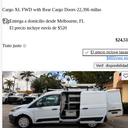
Cargo XL FWD with Rear Cargo Doors
22,396 millas
Entrega a domicilio desde Melbourne, FL
El precio incluye envío de $520
$24,5
Trato justo
El precio incluye tasa
$465/mes es
Verif. disponibilidad
Gu