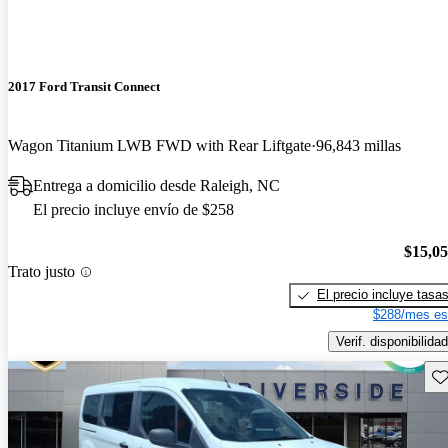
2017 Ford Transit Connect
Wagon Titanium LWB FWD with Rear Liftgate
96,843 millas
Entrega a domicilio desde Raleigh, NC
El precio incluye envío de $258
$15,0
Trato justo
El precio incluye tasa
$288/mes es
Verif. disponibilidad
Gu