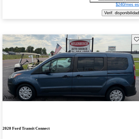
$240/mes es
Verif. disponibilidad
Gu
¡Nuevo!
2020 Ford Transit Connect