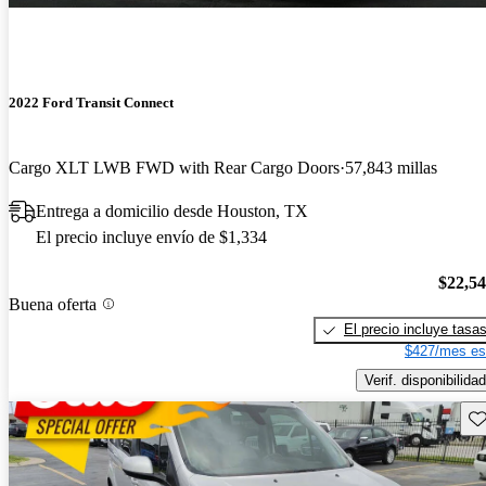
2022 Ford Transit Connect
Cargo XLT LWB FWD with Rear Cargo Doors
57,843 millas
Entrega a domicilio desde Houston, TX
El precio incluye envío de $1,334
$22,5
Buena oferta
El precio incluye tasa
$427/mes es
Verif. disponibilidad
Gu