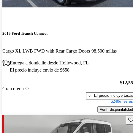
2019 Ford Transit Connect
Cargo XL LWB FWD with Rear Cargo Doors
98,500 millas
Entrega a domicilio desde Hollywood, FL
El precio incluye envío de $658
$12,5
Gran oferta
El precio incluye tasa
$240/mes es
Verif. disponibilidad
Gu