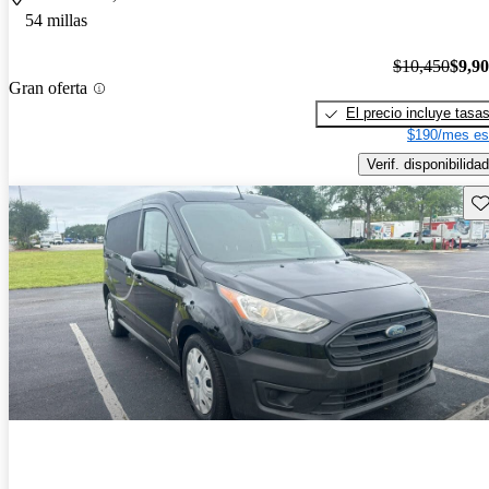
54 millas
$10,450
$9,9
Gran oferta
El precio incluye tasa
$190/mes es
Verif. disponibilidad
Gu