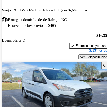
Wagon XL LWB FWD with Rear Liftgate
76,602 millas
Entrega a domicilio desde Raleigh, NC
El precio incluye envío de $405
$16,3
Buena oferta
El precio incluye tasa
$313/mes es
Verif. disponibilidad
Gu