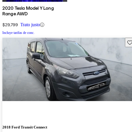
2020 Tesla Model Y Long
Range AWD
$29,799
Trato justo
Incluye tarifas de conc.
Gu
2018 Ford Transit Connect