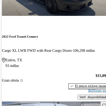
2022 Ford Transit Connect
Cargo XL LWB FWD with Rear Cargo Doors
106,298 millas
Euless, TX
93 millas
$15,0
Gran oferta
El precio incluye tasa
$425/mes es
Verif. disponibilidad
Gu