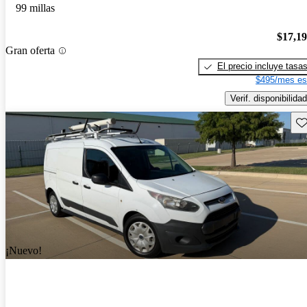
99 millas
$17,1
Gran oferta
El precio incluye tasa
$495/mes es
Verif. disponibilidad
Gu
¡Nuevo!