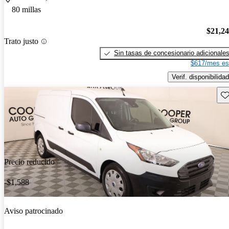
80 millas
$21,2
Trato justo
Sin tasas de concesionario adicionale
$617/mes es
Verif. disponibilidad
Gu
Precio reducido
-$1,588
Aviso patrocinado