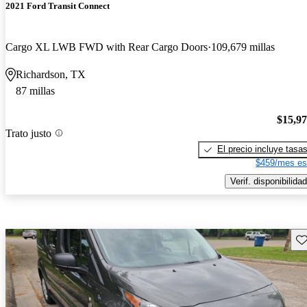
2021 Ford Transit Connect
Cargo XL LWB FWD with Rear Cargo Doors
109,679 millas
Richardson, TX
87 millas
$15,9
Trato justo
El precio incluye tasa
$459/mes es
Verif. disponibilidad
Gu