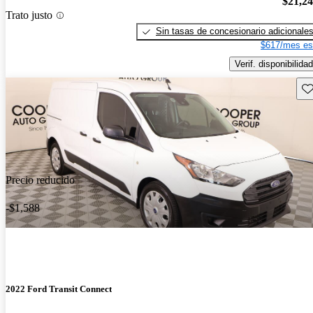
$21,2
Trato justo
Sin tasas de concesionario adicionale
$617/mes es
Verif. disponibilidad
Gu
Precio reducido
-$1,588
2022 Ford Transit Connect