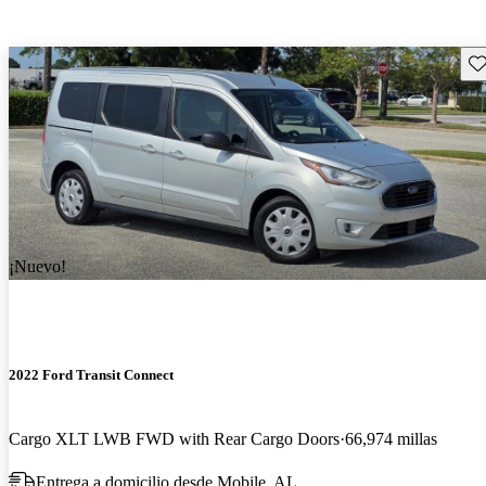
Gu
¡Nuevo!
2022 Ford Transit Connect
Cargo XLT LWB FWD with Rear Cargo Doors
66,974 millas
Entrega a domicilio desde Mobile, AL