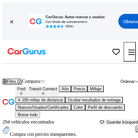
CarGurus: Autos nuevos y usados
Obtene
Con Modo de concesionario
150K+
Ford Transit Connect usados en venta cerca de
Ardmore, OK
Compara
Filtro (2)
Ordenar
Ford
Transit Connect
Año
Precio
Millaje
A 100 millas de distancia
Ocultar resultados de entrega
Nuevos/Usados/Certificados
Color
Perfil de descuento
Borrar todo
294 vehículos encontrados
Guardar búsque
Compra con precios transparentes.