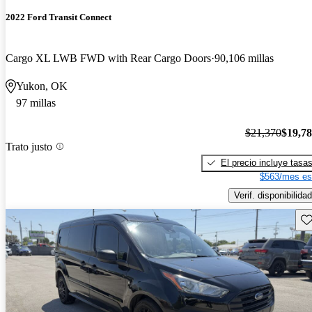
2022 Ford Transit Connect
Cargo XL LWB FWD with Rear Cargo Doors
90,106 millas
Yukon, OK
97 millas
$21,370
$19,7
Trato justo
El precio incluye tasa
$563/mes es
Verif. disponibilidad
Gu