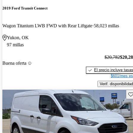
2019 Ford Transit Connect
Wagon Titanium LWB FWD with Rear Liftgate
58,023 millas
Yukon, OK
97 millas
$20,782
$20,2
Buena oferta
El precio incluye tasa
$601/mes es
Verif. disponibilidad
Gu