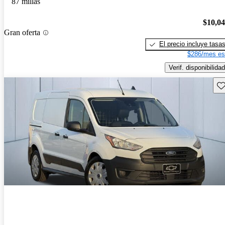
87 millas
$10,0
Gran oferta
El precio incluye tasa
$286/mes es
Verif. disponibilidad
Gu