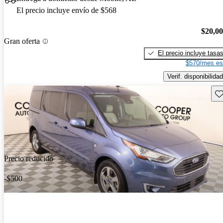
El precio incluye envío de $568
$20,0
Gran oferta
El precio incluye tasa
$570/mes es
Verif. disponibilidad
Gu
Precio reducido
-$500