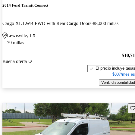
2014 Ford Transit Connect
Cargo XL LWB FWD with Rear Cargo Doors
88,000 millas
Lewisville, TX
79 millas
$10,7
Buena oferta
El precio incluye tasa
$307/mes es
Verif. disponibilidad
Gu