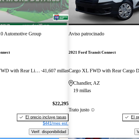
10 Automotive Group
Aviso patrocinado
onnect
2021 Ford Transit Connect
Wagon XL LWB FWD with Rear Liftgate
41,607 millas
Chandler, AZ
19 millas
$22,295
Trato justo
El precio incluye tasas
El p
$441/mes est.
Verif. disponibilidad
V