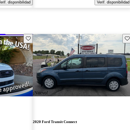
erif. disponibilidad
Verif. disponibilidad
Guarda este Aviso
Gu
¡Nuevo!
2020 Ford Transit Connect