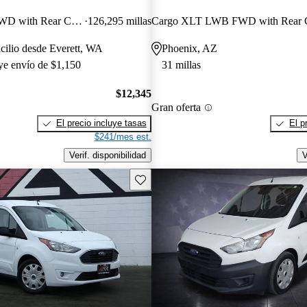
Cargo XL LWB FWD with Rear Cargo Doors
126,295 millas
cilio desde Everett, WA
Phoenix, AZ
uye envío de $1,150
31 millas
$12,345
Gran oferta
El precio incluye tasas
El p
$241/mes est.
Verif. disponibilidad
V
Guarda este Aviso