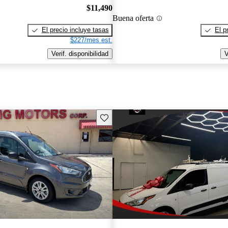
$11,490
Buena oferta
El precio incluye tasas
El p
$227/mes est.
Verif. disponibilidad
V
Guarda este Aviso