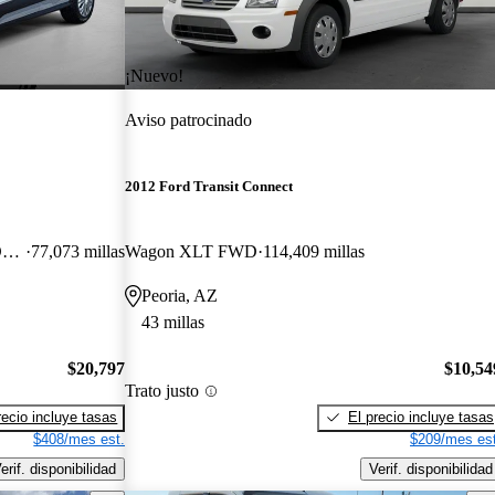
¡Nuevo!
Aviso patrocinado
2012 Ford Transit Connect
Cargo XL FWD with Rear Cargo Doors
77,073 millas
Wagon XLT FWD
114,409 millas
Peoria, AZ
43 millas
$20,797
$10,54
Trato justo
recio incluye tasas
El precio incluye tasas
$408/mes est.
$209/mes est
erif. disponibilidad
Verif. disponibilidad