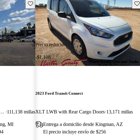
Guarda este Aviso
Gu
Precio reducido
-$1,108
2023 Ford Transit Connect
L LWB FWD with Rear Cargo Doors
111,138 millas
XLT LWB with Rear Cargo Doors
13,171 millas
ing, MI
Entrega a domicilio desde Kingman, AZ
94
El precio incluye envío de $256