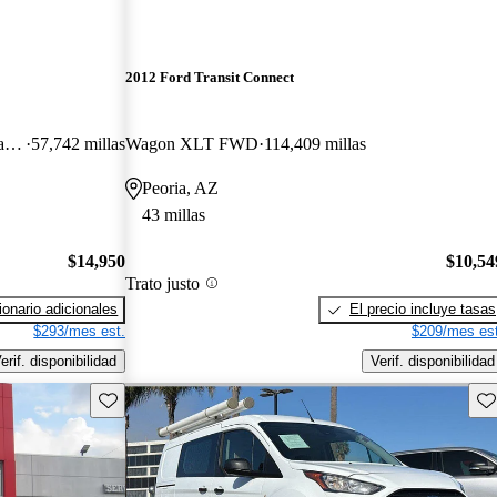
2012 Ford Transit Connect
Cargo XL LWB FWD with Rear Cargo Doors
57,742 millas
Wagon XLT FWD
114,409 millas
Peoria, AZ
43 millas
$14,950
$10,54
Trato justo
onario adicionales
El precio incluye tasas
$293/mes est.
$209/mes est
erif. disponibilidad
Verif. disponibilidad
Guarda este Aviso
Gu