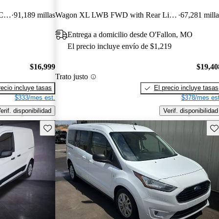
Cargo XLT LWB FWD with Rear Cargo Doors
91,189 millas
Wagon XL LWB FWD with Rear Liftgate
67,281 milla
Entrega a domicilio desde O'Fallon, MO
El precio incluye envío de $1,219
$16,999
$19,40
Trato justo
recio incluye tasas
El precio incluye tasas
$333/mes est.
$378/mes est
erif. disponibilidad
Verif. disponibilidad
Guarda este Aviso
Gu