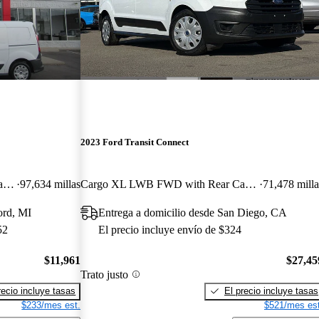
2023 Ford Transit Connect
Cargo XL LWB FWD with Rear Cargo Doors
97,634 millas
Cargo XL LWB FWD with Rear Cargo Doors
71,478 milla
ord, MI
Entrega a domicilio desde San Diego, CA
52
El precio incluye envío de $324
$11,961
$27,45
Trato justo
recio incluye tasas
El precio incluye tasas
$233/mes est.
$521/mes est