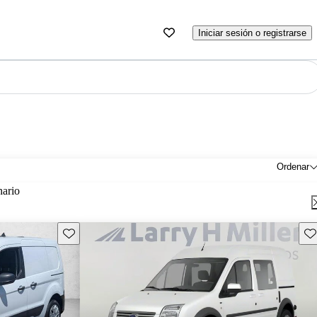
Iniciar sesión o registrarse
Ordenar
nario
Guarda este Aviso
Gu