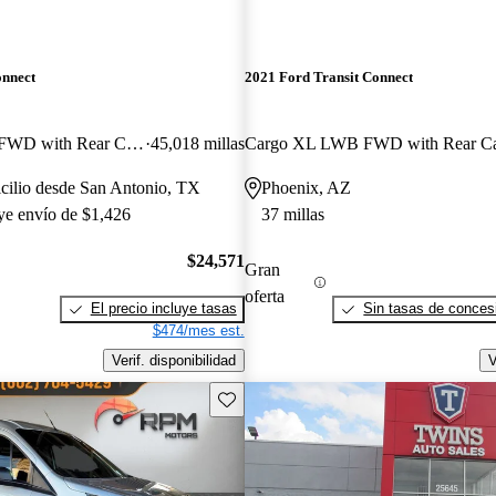
onnect
2021 Ford Transit Connect
Cargo XLT LWB FWD with Rear Cargo Doors
45,018 millas
cilio desde San Antonio, TX
Phoenix, AZ
uye envío de $1,426
37 millas
$24,571
Gran
oferta
El precio incluye tasas
Sin tasas de concesi
$474/mes est.
Verif. disponibilidad
V
Guarda este Aviso