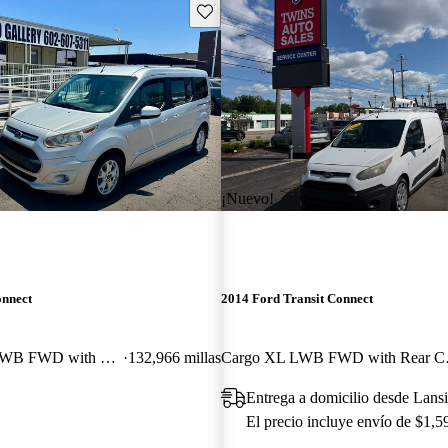
Guarda este Aviso
¡Nuevo!
onnect
2014 Ford Transit Connect
Wagon Titanium LWB FWD with Rear Liftgate
132,966 millas
Cargo X
Entrega a domicilio desde Lans
El precio incluye envío de $1,5