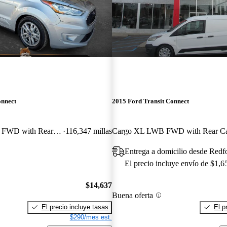
onnect
2015 Ford Transit Connect
Wagon XLT LWB FWD with Rear Liftgate
116,347 millas
Entrega a domicilio desde Redf
El precio incluye envío de $1,6
$14,637
Buena oferta
El precio incluye tasas
El p
$290/mes est.