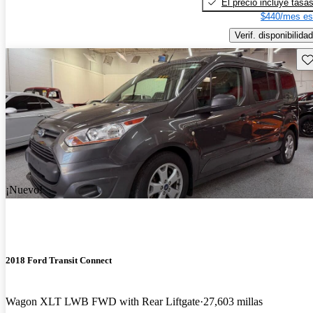
El precio incluye tasa
$440/mes es
Verif. disponibilidad
Gu
¡Nuevo!
2018 Ford Transit Connect
Wagon XLT LWB FWD with Rear Liftgate
27,603 millas