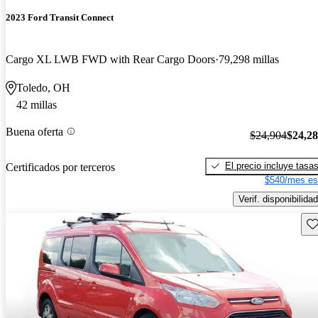
2023 Ford Transit Connect
Cargo XL LWB FWD with Rear Cargo Doors
79,298 millas
Toledo, OH
42 millas
Buena oferta
$24,904
$24,2
El precio incluye tasa
Certificados por terceros
$540/mes es
Verif. disponibilidad
Gu