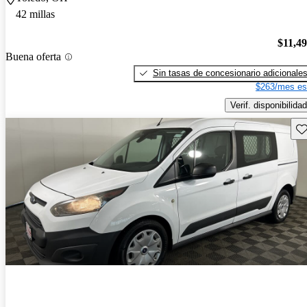
42 millas
$11,4
Buena oferta
Sin tasas de concesionario adicionale
$263/mes es
Verif. disponibilidad
Gu