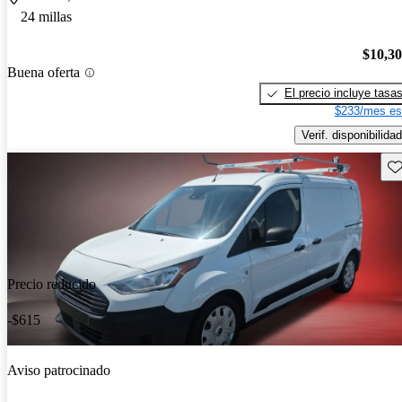
24 millas
$10,3
Buena oferta
El precio incluye tasa
$233/mes es
Verif. disponibilidad
Gu
Precio reducido
-$615
Aviso patrocinado