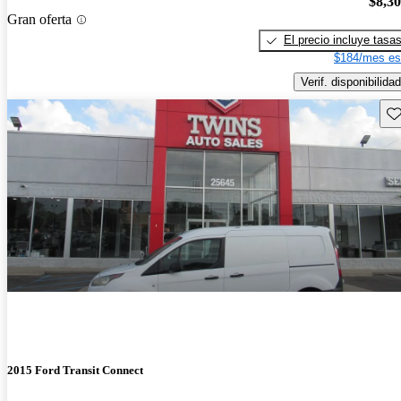
$8,3
Gran oferta
El precio incluye tasa
$184/mes es
Verif. disponibilidad
Gu
2015 Ford Transit Connect