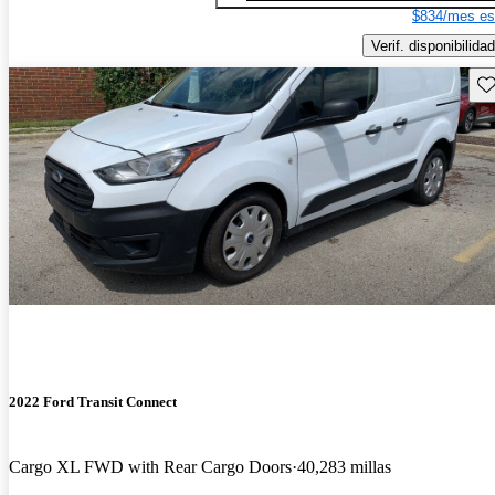
$834/mes es
Verif. disponibilidad
Gu
2022 Ford Transit Connect
Cargo XL FWD with Rear Cargo Doors
40,283 millas