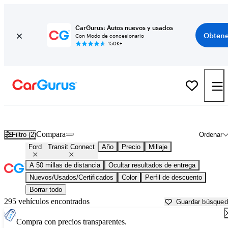
CarGurus: Autos nuevos y usados
Obtene
Con Modo de concesionario
150K+
Ford Transit Connect usados en venta cerca de
Ann Arbor, MI
Compara
Filtro (2)
Ordenar
Ford
Transit Connect
Año
Precio
Millaje
A 50 millas de distancia
Ocultar resultados de entrega
Nuevos/Usados/Certificados
Color
Perfil de descuento
Borrar todo
295 vehículos encontrados
Guardar búsque
Compra con precios transparentes.