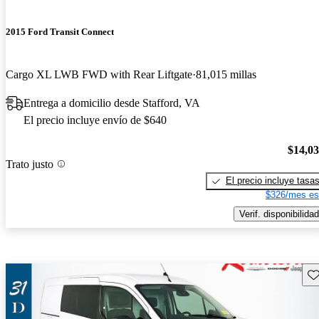
2015 Ford Transit Connect
Cargo XL LWB FWD with Rear Liftgate
81,015 millas
Entrega a domicilio desde Stafford, VA
El precio incluye envío de $640
$14,0
Trato justo
El precio incluye tasa
$326/mes es
Verif. disponibilidad
Gu