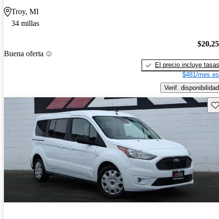
Troy, MI
34 millas
$20,2
Buena oferta
El precio incluye tasa
$481/mes es
Verif. disponibilidad
Gu