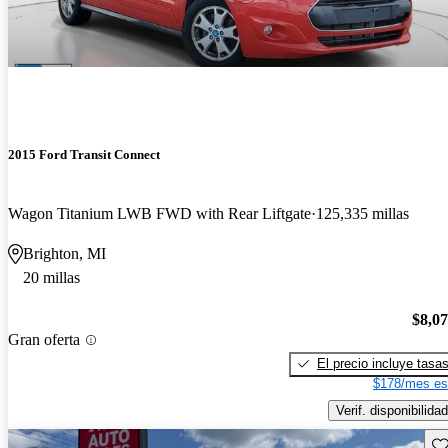
2015 Ford Transit Connect
Wagon Titanium LWB FWD with Rear Liftgate
125,335 millas
Brighton, MI
20 millas
$8,0
Gran oferta
El precio incluye tasa
$178/mes es
Verif. disponibilidad
Gu