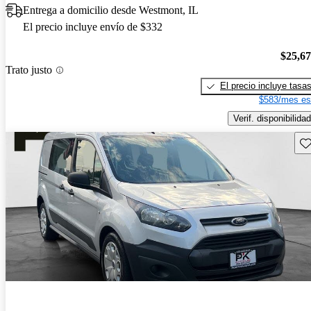
Entrega a domicilio desde Westmont, IL
El precio incluye envío de $332
$25,6
Trato justo
El precio incluye tasa
$583/mes es
Verif. disponibilidad
Gu