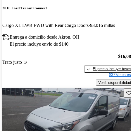
2018 Ford Transit Connect
Cargo XL LWB FWD with Rear Cargo Doors
93,016 millas
Entrega a domicilio desde Akron, OH
El precio incluye envío de $140
$16,0
Trato justo
El precio incluye tasa
$377/mes es
Verif. disponibilidad
Gu