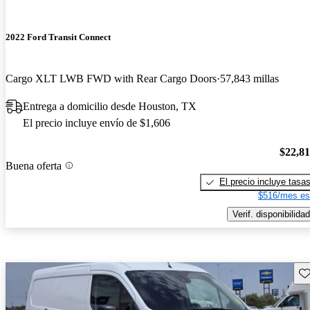
2022 Ford Transit Connect
Cargo XLT LWB FWD with Rear Cargo Doors
57,843 millas
Entrega a domicilio desde Houston, TX
El precio incluye envío de $1,606
$22,8
Buena oferta
El precio incluye tasa
$516/mes es
Verif. disponibilidad
Gu