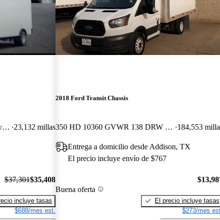
2018 Ford Transit Chassis
350 HD 9950 GVWR 156 Cutaway DRW RWD
23,132 millas
350 HD 10360 GVWR 138 DRW RWD
184,553 milla
Entrega a domicilio desde Addison, TX
El precio incluye envío de $767
$37,301
$35,408
$13,98
Buena oferta
recio incluye tasas
El precio incluye tasas
$688/mes est.
$273/mes est