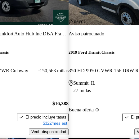
¡Nuevo!
nkfort Auto Hub Inc DBA Frankfort Auto Haus
Aviso patrocinado
assis
2019 Ford Transit Chassis
350 HD 10360 GVWR Cutaway DRW FWD
150,563 millas
350 
Summit, IL
27 millas
$16,388
Buena oferta
El precio incluye tasas
El p
$322/mes est.
Verif. disponibilidad
V