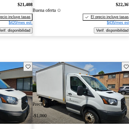
$21,408
$22,36
Buena oferta
recio incluye tasas
El precio incluye tasas
$420/mes est.
$435/mes est
erif. disponibilidad
Verif. disponibilidad
Guarda este Aviso
Gu
Precio reducido
-$1,000