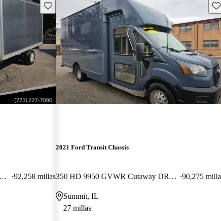
Guarda este Aviso
Gu
2021 Ford Transit Chassis
HD 9950 GVWR 156 DRW RWD
92,258 millas
350 HD 9950 GVWR Cutaway DRW RWD
90,275 milla
Summit, IL
27 millas