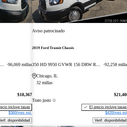
Aviso patrocinado
2019 Ford Transit Chassis
HD 9950 GVWR 156 DRW RWD
96,069 millas
350 HD 9950 GVWR 156 DRW RWD
92,258 milla
Chicago, IL
32 millas
$18,367
$21,40
Trato justo
recio incluye tasas
El precio incluye tasas
$360/mes est.
$420/mes est
erif. disponibilidad
Verif. disponibilidad