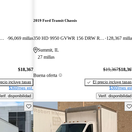
2019 Ford Transit Chassis
HD 9950 GVWR 156 DRW RWD
96,069 millas
350 HD 9950 GVWR 156 DRW RWD
128,367 milla
Summit, IL
27 millas
$18,367
$19,367
$18,36
Buena oferta
recio incluye tasas
El precio incluye tasas
$360/mes est.
$360/mes est
erif. disponibilidad
Verif. disponibilidad
Guarda este Aviso
Gu