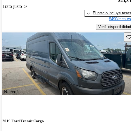
$25,3
Trato justo
El precio incluye tasa
$490/mes es
Verif. disponibilidad
Gu
¡Nuevo!
2019 Ford Transit Cargo