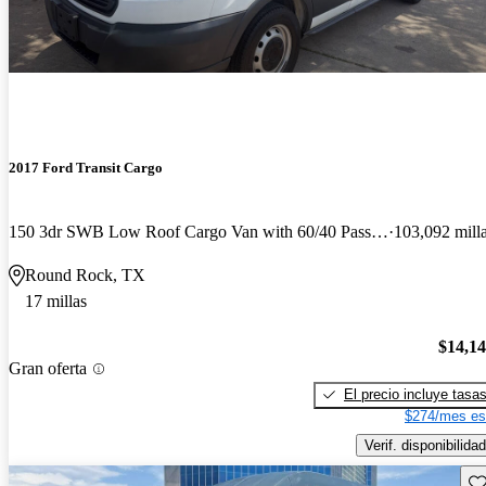
2017 Ford Transit Cargo
150 3dr SWB Low Roof Cargo Van with 60/40 Passenger Side Doors
103,092 mill
Round Rock, TX
17 millas
$14,1
Gran oferta
El precio incluye tasa
$274/mes es
Verif. disponibilidad
Gu