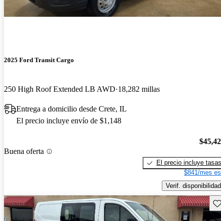
2025 Ford Transit Cargo
250 High Roof Extended LB AWD
18,282 millas
Entrega a domicilio desde Crete, IL
El precio incluye envío de $1,148
$45,4
Buena oferta
El precio incluye tasa
$841/mes es
Verif. disponibilidad
Gu