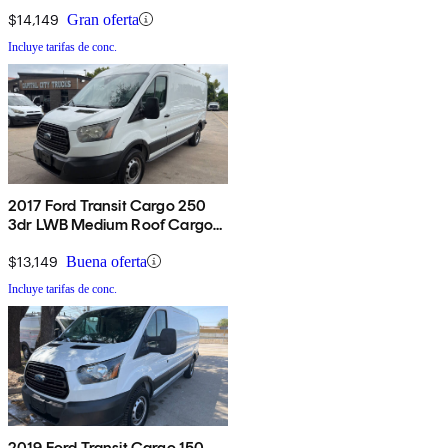
with 60/40 Passenger Side
Doors
$14,149
Gran oferta
Incluye tarifas de conc.
2017 Ford Transit Cargo 250
3dr LWB Medium Roof Cargo
Van with Sliding Passenger
Side Door
$13,149
Buena oferta
Incluye tarifas de conc.
2019 Ford Transit Cargo 150