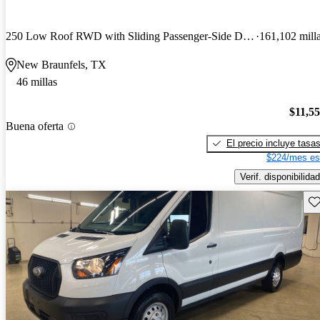
250 Low Roof RWD with Sliding Passenger-Side Door
161,102 mill
New Braunfels, TX
46 millas
$11,5
Buena oferta
El precio incluye tasa
$224/mes es
Verif. disponibilidad
Gu