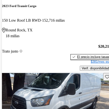
2023 Ford Transit Cargo
150 Low Roof LB RWD
152,716 millas
Round Rock, TX
18 millas
$20,2
Trato justo
El precio incluye tasa
$381/mes es
Verif. disponibilidad
Gu