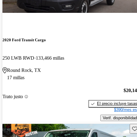
2020 Ford Transit Cargo
250 LWB RWD
133,466 millas
Round Rock, TX
17 millas
$20,1
Trato justo
El precio incluye tasa
$390/mes es
Verif. disponibilidad
Gu