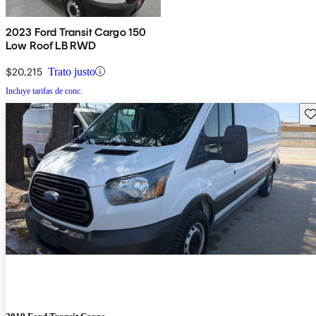
2023 Ford Transit Cargo 150
Low Roof LB RWD
$20,215
Trato justo
Incluye tarifas de conc.
Gu