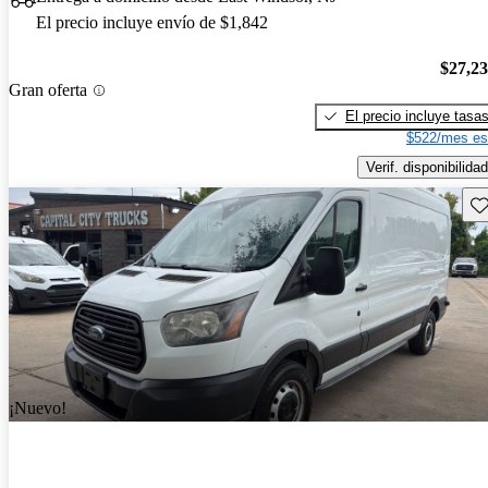
El precio incluye envío de $1,842
$27,2
Gran oferta
El precio incluye tasa
$522/mes es
Verif. disponibilidad
Gu
¡Nuevo!