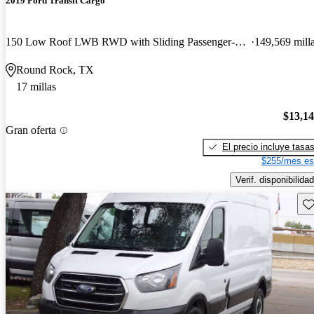
2019 Ford Transit Cargo
150 Low Roof LWB RWD with Sliding Passenger-Side Door
149,569 mill
Round Rock, TX
17 millas
$13,1
Gran oferta
El precio incluye tasa
$255/mes es
Verif. disponibilidad
Gu