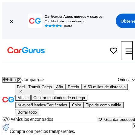
CarGurus: Autos nuevos y usados
Obtene
Con Modo de concesionario
150K+
Ford Transit Cargo usados en venta cerca de
Austin, TX
Compara
Filtro (2)
Ordenar
Ford
Transit Cargo
Año
Precio
A 50 millas de distancia
Millaje
Ocultar resultados de entrega
Nuevos/Usados/Certificados
Color
Tipo de combustible
Borrar todo
670 vehículos encontrados
Guardar búsque
Compra con precios transparentes.