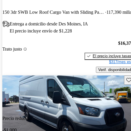
150 3dr SWB Low Roof Cargo Van with Sliding Passenger Side Door
117,390 mill
Entrega a domicilio desde Des Moines, IA
El precio incluye envío de $1,228
$16,3
Trato justo
El precio incluye tasa
$317/mes es
Verif. disponibilidad
Gu
Precio reducido
-$1,000