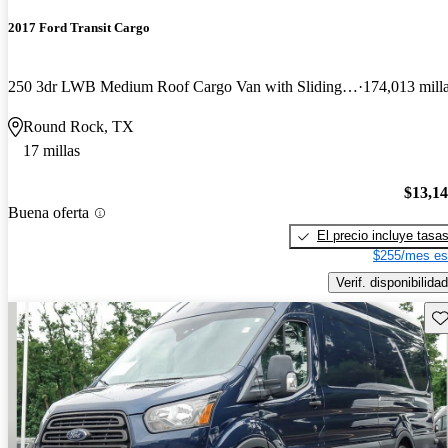
2017 Ford Transit Cargo
250 3dr LWB Medium Roof Cargo Van with Sliding Passenger Side Door
174,013 mill
Round Rock, TX
17 millas
$13,1
Buena oferta
El precio incluye tasa
$255/mes es
Verif. disponibilidad
Gu