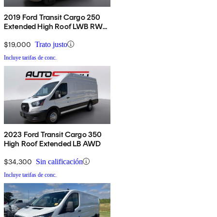
2019 Ford Transit Cargo 250
Extended High Roof LWB RWD
with Sliding Passenger-Side
Door
$19,000
Trato justo
Incluye tarifas de conc.
2023 Ford Transit Cargo 350
High Roof Extended LB AWD
$34,300
Sin calificación
Incluye tarifas de conc.