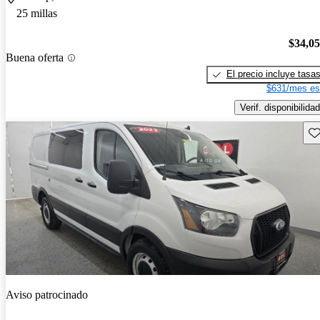
25 millas
$34,0
Buena oferta
El precio incluye tasa
$631/mes es
Verif. disponibilidad
Gu
Aviso patrocinado