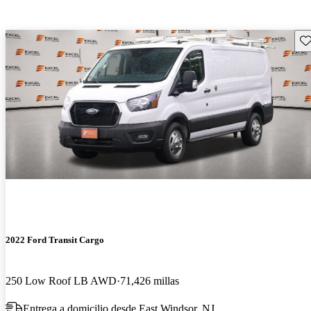
Gu
2022 Ford Transit Cargo
250 Low Roof LB AWD
71,426 millas
Entrega a domicilio desde East Windsor, NJ