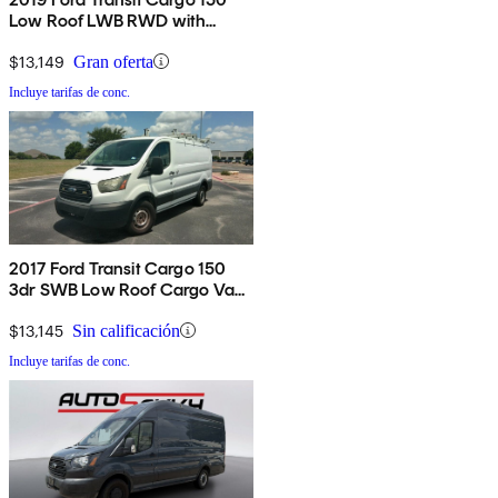
Low Roof LWB RWD with
Sliding Passenger-Side Door
$13,149
Gran oferta
Incluye tarifas de conc.
2017 Ford Transit Cargo 150
3dr SWB Low Roof Cargo Van
with 60/40 Passenger Side
Doors
$13,145
Sin calificación
Incluye tarifas de conc.