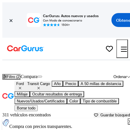
CarGurus: Autos nuevos y usados
Obtene
Con Modo de concesionario
150K+
Ford Transit Cargo usados en venta cerca de
Aurora, IL
Compara
Filtro (2)
Ordenar
Ford
Transit Cargo
Año
Precio
A 50 millas de distancia
Millaje
Ocultar resultados de entrega
Nuevos/Usados/Certificados
Color
Tipo de combustible
Borrar todo
311 vehículos encontrados
Guardar búsque
Compra con precios transparentes.