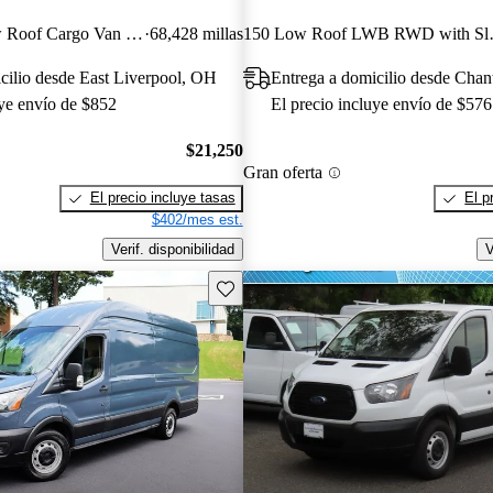
250 3dr SWB Low Roof Cargo Van with 60/40 Passenger Side Doors
68,428 millas
150 Low Roof L
cilio desde East Liverpool, OH
Entrega a domicilio desde Chant
uye envío de $852
El precio incluye envío de $576
$21,250
Gran oferta
El precio incluye tasas
El p
$402/mes est.
Verif. disponibilidad
V
Guarda este Aviso