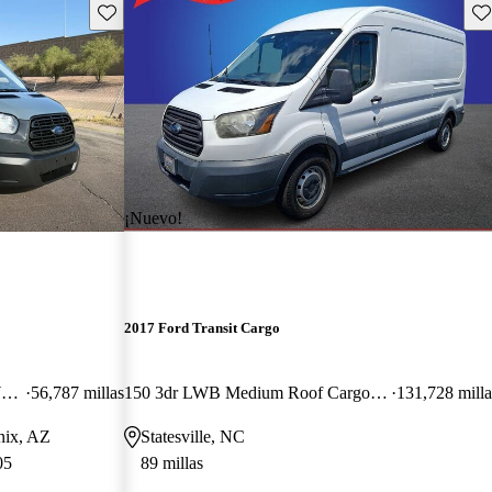
Guarda este Aviso
Gu
¡Nuevo!
2017 Ford Transit Cargo
250 Extended High Roof LWB RWD with Sliding Passenger-Side Door
56,787 millas
150 3dr LWB Medium Roof Cargo Van with Sliding Passenger Side Door
131,728 milla
nix, AZ
Statesville, NC
05
89 millas