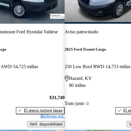
ramount Ford Hyundai Valdese
Aviso patrocinado
argo
2025 Ford Transit Cargo
B AWD
54,725 millas
250 Low Roof RWD
14,753 millas
Hazard, KY
80 millas
$31,749
Trato justo
El precio incluye tasas
El p
$624/mes est.
Verif. disponibilidad
V