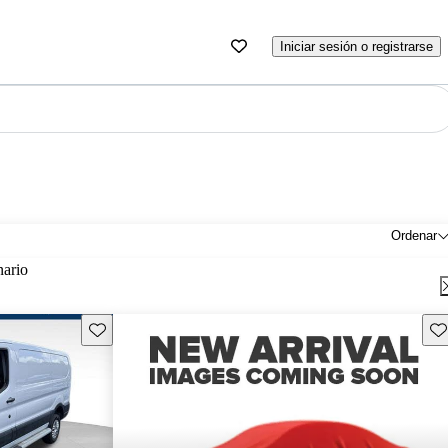
Iniciar sesión o registrarse
Ordenar
nario
Guarda este Aviso
Gu