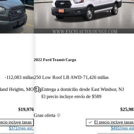
2022 Ford Transit Cargo
de Door
112,083 millas
250 Low Roof LB AWD
71,426 millas
yland Heights, MO
Entrega a domicilio desde East Windsor, NJ
El precio incluye envío de $589
$19,976
$25,98
Gran oferta
recio incluye tasas
El precio incluye tasas
$371/mes est.
$491/mes est