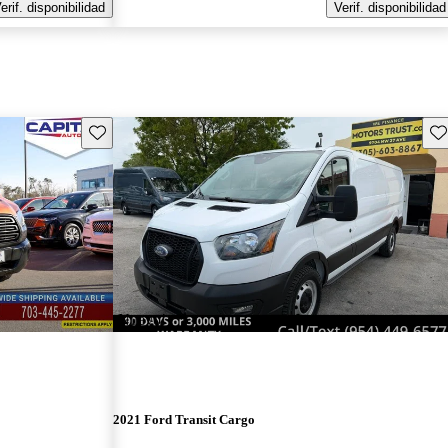
erif. disponibilidad
Verif. disponibilidad
Guarda este Aviso
Gu
¡Nuevo!
2021 Ford Transit Cargo