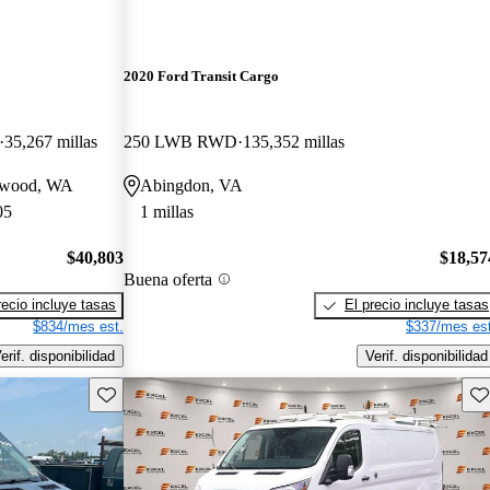
2020 Ford Transit Cargo
35,267 millas
250 LWB RWD
135,352 millas
nnwood, WA
Abingdon, VA
05
1 millas
$40,803
$18,57
Buena oferta
recio incluye tasas
El precio incluye tasas
$834/mes est.
$337/mes est
erif. disponibilidad
Verif. disponibilidad
Guarda este Aviso
Gu