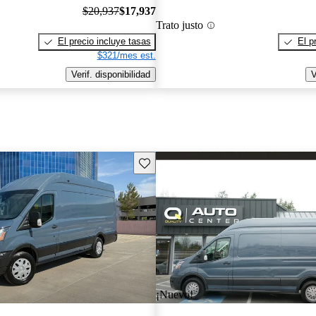
$20,937
$17,937
Trato justo
El precio incluye tasas
El p
$321/mes est.
Verif. disponibilidad
V
Guarda este Aviso
¡Nuevo!