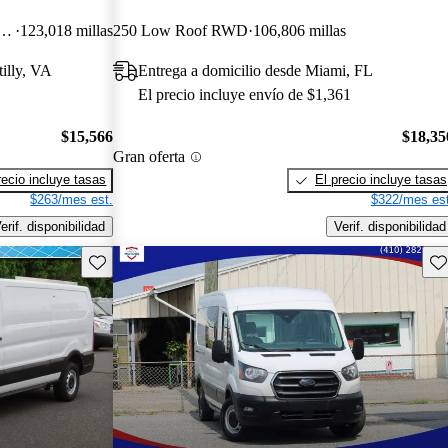
WB RWD with Sliding Passenger-Side Door
123,018 millas
250 Low Roof RWD
106,806 millas
illy, VA
Entrega a domicilio desde Miami, FL
El precio incluye envío de $1,361
$15,566
$18,35
Gran oferta
recio incluye tasas
El precio incluye tasas
$263/mes est.
$322/mes est
erif. disponibilidad
Verif. disponibilidad
Guarda este Aviso
Gu