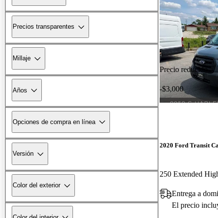
Precios transparentes
Millaje
Precio reducido
-$3,000
Años
Opciones de compra en línea
2020 Ford Transit C
Versión
250 Extended Hi
Color del exterior
Entrega a domi
El precio incl
Color del interior