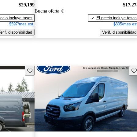
$29,199
$17,27
Buena oferta
recio incluye tasas
El precio incluye tasas
$597/mes est.
$305/mes est
erif. disponibilidad
Verif. disponibilidad
Guarda este Aviso
Gu