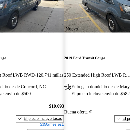
¡Nuevo!
argo
2019 Ford Transit Cargo
gh Roof LWB RWD
120,741 millas
250 Extended High Roof LWB RWD with Sliding Passenger-Si
icilio desde Concord, NC
Entrega a domicilio desde Mar
uye envío de $500
El precio incluye envío de $582
$19,093
Buena oferta
El precio incluye tasas
El p
$350/mes est.