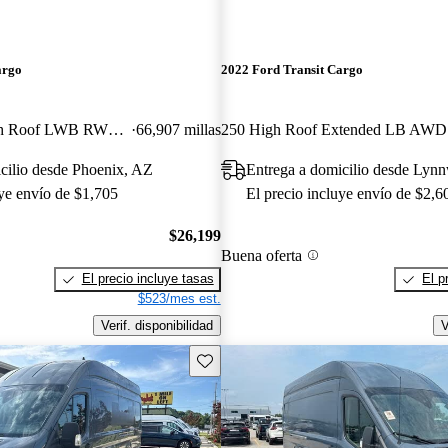
argo
2022 Ford Transit Cargo
250 Extended High Roof LWB RWD with Sliding Passenger-Side Door
66,907 millas
250 High Roof Extended LB AWD
cilio desde Phoenix, AZ
Entrega a domicilio desde Ly
uye envío de $1,705
El precio incluye envío de $2,6
$26,199
Buena oferta
El precio incluye tasas
El p
$523/mes est.
Verif. disponibilidad
V
Guarda este Aviso