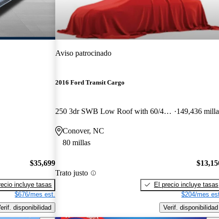
Aviso patrocinado
2016 Ford Transit Cargo
250 3dr SWB Low Roof with 60/40 Side Passenger Doors
149,436 milla
Conover, NC
80 millas
$35,699
$13,15
Trato justo
recio incluye tasas
El precio incluye tasas
$676/mes est.
$204/mes est
erif. disponibilidad
Verif. disponibilidad