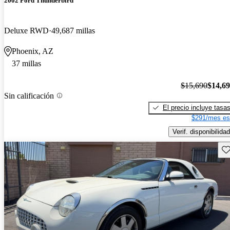
2002 Ford Thunderbird
Deluxe RWD
49,687 millas
Phoenix, AZ
37 millas
$15,690
$14,6
Sin calificación
El precio incluye tasa
$291/mes es
Verif. disponibilidad
Gu