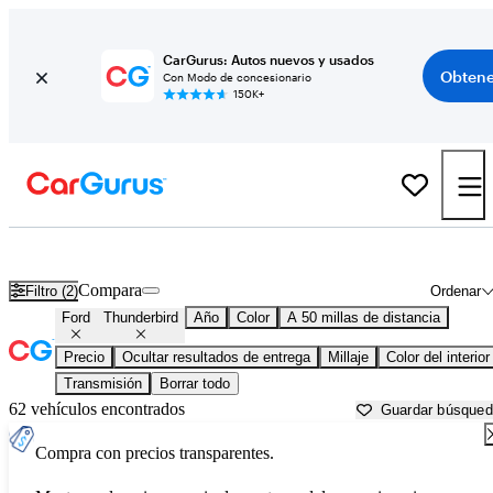
CarGurus: Autos nuevos y usados
Obtene
Con Modo de concesionario
150K+
Ford Thunderbird usados en venta cerca de
Apache Junction, AZ
Compara
Filtro (2)
Ordenar
Ford
Thunderbird
Año
Color
A 50 millas de distancia
Precio
Ocultar resultados de entrega
Millaje
Color del interior
Transmisión
Borrar todo
62 vehículos encontrados
Guardar búsque
Compra con precios transparentes.