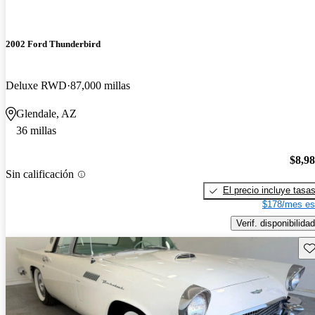
2002 Ford Thunderbird
Deluxe RWD
87,000 millas
Glendale, AZ
36 millas
$8,9
Sin calificación
El precio incluye tasa
$178/mes es
Verif. disponibilidad
Gu