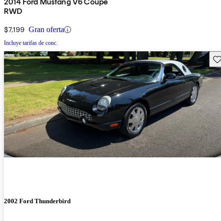
2014 Ford Mustang V6 Coupe
RWD
$7,199
Gran oferta
Incluye tarifas de conc.
Gu
2002 Ford Thunderbird