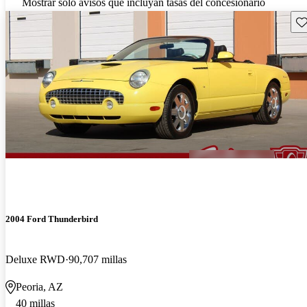
Mostrar solo avisos que incluyan tasas del concesionario
Gu
2004 Ford Thunderbird
Deluxe RWD
90,707 millas
Peoria, AZ
40 millas