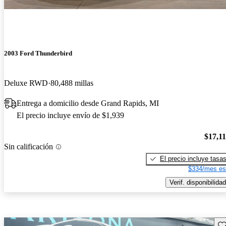
2003 Ford Thunderbird
Deluxe RWD
80,488 millas
Entrega a domicilio desde Grand Rapids, MI
El precio incluye envío de $1,939
$17,1
Sin calificación
El precio incluye tasa
$334/mes es
Verif. disponibilidad
Gu