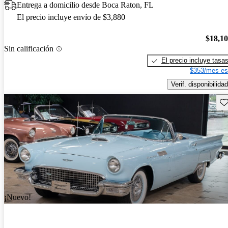
Entrega a domicilio desde Boca Raton, FL
El precio incluye envío de $3,880
$18,1
Sin calificación
El precio incluye tasa
$353/mes es
Verif. disponibilidad
Gu
¡Nuevo!