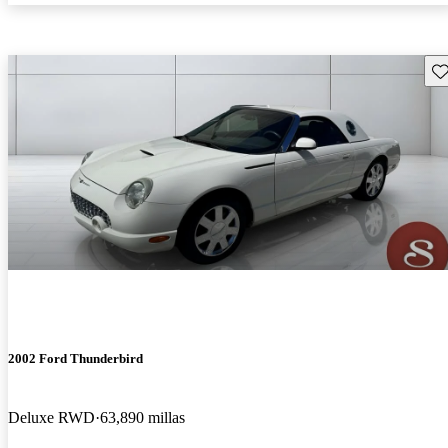
Gu
2002 Ford Thunderbird
Deluxe RWD
63,890 millas