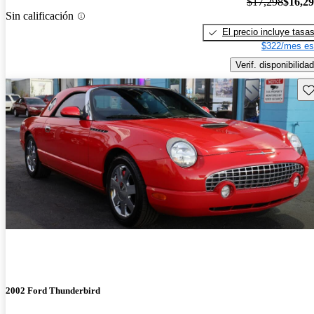
$17,298
$16,2
Sin calificación
El precio incluye tasa
$322/mes es
Verif. disponibilidad
Gu
2002 Ford Thunderbird