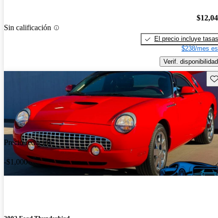
$12,0
Sin calificación
El precio incluye tasa
$238/mes es
Verif. disponibilidad
Gu
Precio reducido
-$1,000