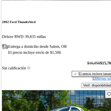
2002 Ford Thunderbird
Deluxe RWD
39,835 millas
Entrega a domicilio desde Salem, OR
El precio incluye envío de $1,506
$16,050
$15,7
Sin calificación
El precio incluye tasa
$306/mes es
Verif. disponibilidad
Gu