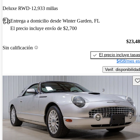
Deluxe RWD
12,933 millas
Entrega a domicilio desde Winter Garden, FL
El precio incluye envío de $2,700
$23,4
Sin calificación
El precio incluye tasa
$458/mes es
Verif. disponibilidad
Gu