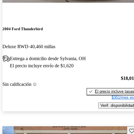
2004 Ford Thunderbird
Deluxe RWD
40,460 millas
Entrega a domicilio desde Sylvania, OH
El precio incluye envío de $1,620
$18,0
Sin calificación
El precio incluye tasa
$351/mes es
Verif. disponibilidad
Gu