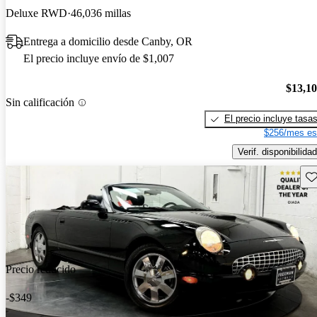
Deluxe RWD
46,036 millas
Entrega a domicilio desde Canby, OR
El precio incluye envío de $1,007
$13,1
Sin calificación
El precio incluye tasa
$256/mes es
Verif. disponibilidad
Gu
Precio reducido
-$349