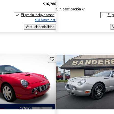
$16,286
Sin calificación
El precio incluye tasas
El p
$317/mes est.
Verif. disponibilidad
V
Guarda este Aviso