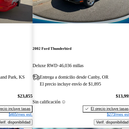
2002 Ford Thunderbird
Deluxe RWD
46,036 millas
land Park, KS
Entrega a domicilio desde Canby, OR
El precio incluye envío de $1,895
$23,855
$13,99
Sin calificación
recio incluye tasas
El precio incluye tasas
$465/mes est.
$273/mes est
erif. disponibilidad
Verif. disponibilidad