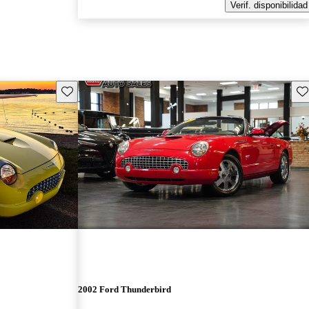
Verif. disponibilidad
Guarda este Aviso
Gu
2002 Ford Thunderbird