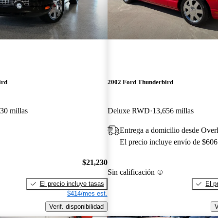
ird
2002 Ford Thunderbird
30 millas
Deluxe RWD
13,656 millas
Entrega a domicilio desde Over
El precio incluye envío de $606
$21,230
Sin calificación
El precio incluye tasas
El p
$414/mes est.
Verif. disponibilidad
V