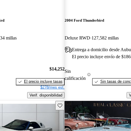
ird
2004 Ford Thunderbird
34 millas
Deluxe RWD
127,582 millas
Entrega a domicilio desde Aubu
El precio incluye envío de $186
$14,252
Sin
calificación
El precio incluye tasas
Sin tasas de conc
$278/mes est.
Verif. disponibilidad
V
Guarda este Aviso