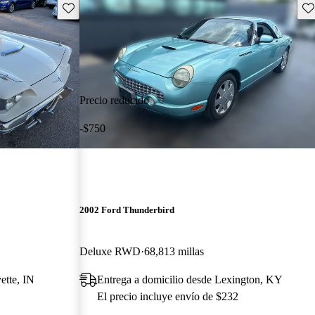
Guarda este Aviso
Gu
Precio reducido
-$750
2002 Ford Thunderbird
Deluxe RWD
68,813 millas
ette, IN
Entrega a domicilio desde Lexington, KY
El precio incluye envío de $232