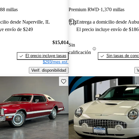
88 millas
Premium RWD
1,370 millas
cilio desde Naperville, IL
Entrega a domicilio desde Aubu
uye envío de $249
El precio incluye envío de $186
$15,014
Sin
calificación
El precio incluye tasas
Sin tasas de conc
$293/mes est.
Verif. disponibilidad
V
Guarda este Aviso