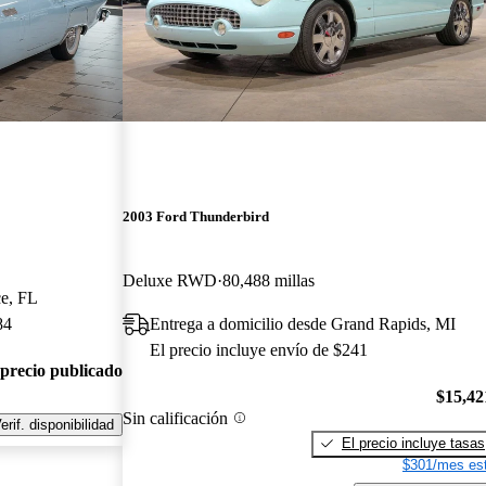
2003 Ford Thunderbird
Deluxe RWD
80,488 millas
ce, FL
84
Entrega a domicilio desde Grand Rapids, MI
El precio incluye envío de $241
 precio publicado
$15,42
Sin calificación
erif. disponibilidad
El precio incluye tasas
$301/mes est