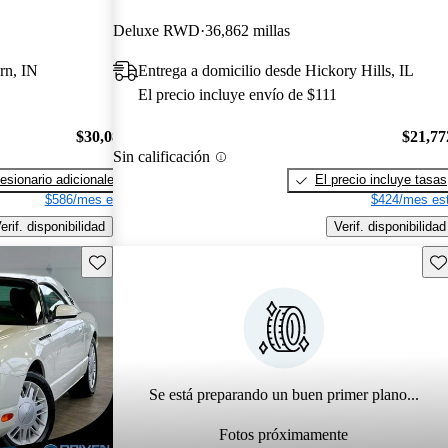
Deluxe RWD
36,862 millas
rn, IN
Entrega a domicilio desde Hickory Hills, IL
El precio incluye envío de $111
$30,086
$21,77
Sin calificación
esionario adicionales
El precio incluye tasas
$586/mes est.
$424/mes est
erif. disponibilidad
Verif. disponibilidad
Guarda este Aviso
Gu
Se está preparando un buen primer plano...
Fotos próximamente