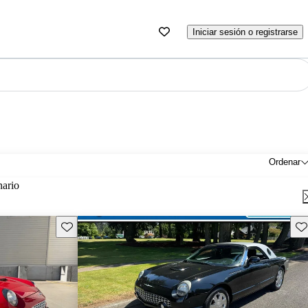
Iniciar sesión o registrarse
Ordenar
nario
Guarda este Aviso
Gu