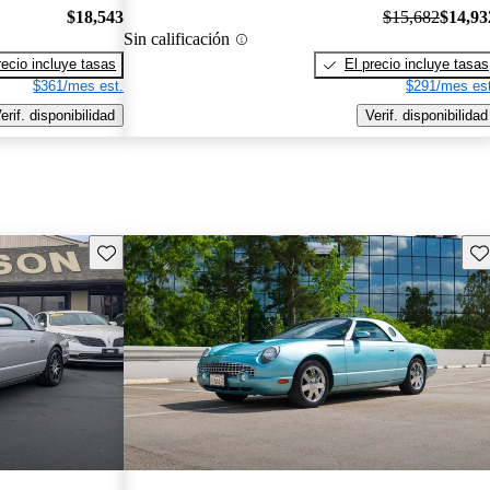
$18,543
$15,682
$14,93
Sin calificación
recio incluye tasas
El precio incluye tasas
$361/mes est.
$291/mes est
erif. disponibilidad
Verif. disponibilidad
Guarda este Aviso
Gu