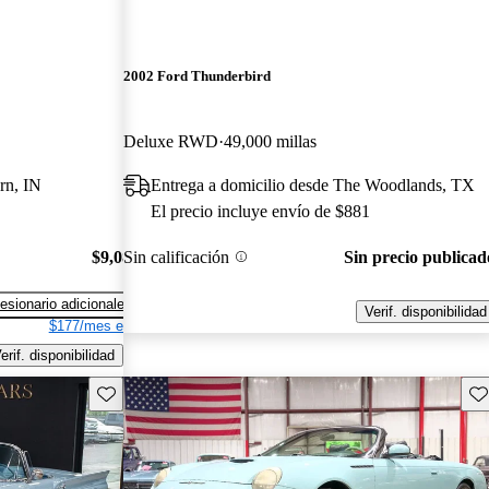
2002 Ford Thunderbird
Deluxe RWD
49,000 millas
rn, IN
Entrega a domicilio desde The Woodlands, TX
El precio incluye envío de $881
$9,086
Sin calificación
Sin precio publicad
esionario adicionales
Verif. disponibilidad
$177/mes est.
erif. disponibilidad
Guarda este Aviso
Gu