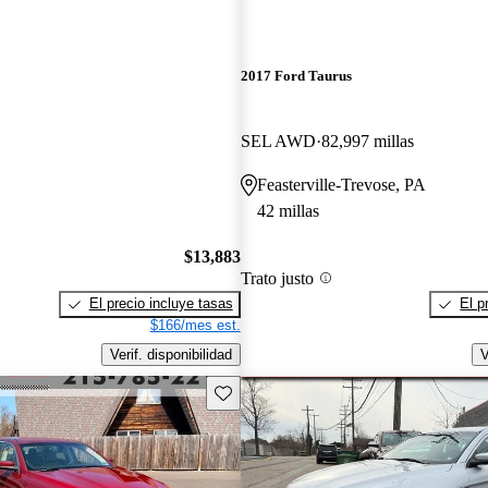
2017 Ford Taurus
SEL AWD
82,997 millas
Feasterville-Trevose, PA
42 millas
$13,883
Trato justo
El precio incluye tasas
El p
$166/mes est.
Verif. disponibilidad
V
Guarda este Aviso