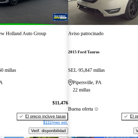
w Holland Auto Group
Aviso patrocinado
2015 Ford Taurus
0 millas
SEL
95,847 millas
PA
Pipersville, PA
22 millas
$11,476
Buena oferta
El precio incluye tasas
El p
$111/mes est.
Verif. disponibilidad
V