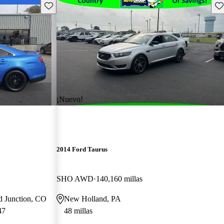
Guarda este Aviso
Gu
¡Nuevo!
2014 Ford Taurus
SHO AWD
140,160 millas
d Junction, CO
New Holland, PA
47
48 millas