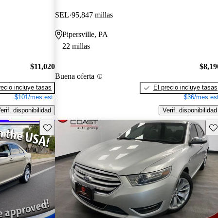
SEL
95,847 millas
Pipersville, PA
22 millas
$11,020
$8,19
Buena oferta
recio incluye tasas
El precio incluye tasas
$101/mes est.
$36/mes est
erif. disponibilidad
Verif. disponibilidad
Guarda este Aviso
Gu