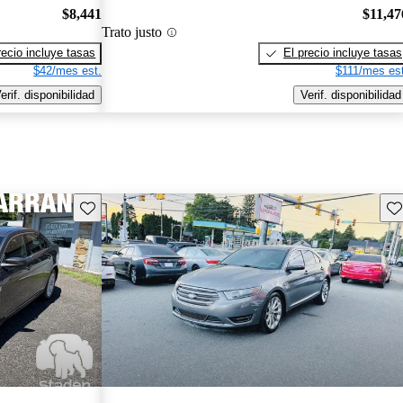
$8,441
$11,47
Trato justo
recio incluye tasas
El precio incluye tasas
$42/mes est.
$111/mes est
erif. disponibilidad
Verif. disponibilidad
Guarda este Aviso
Gu