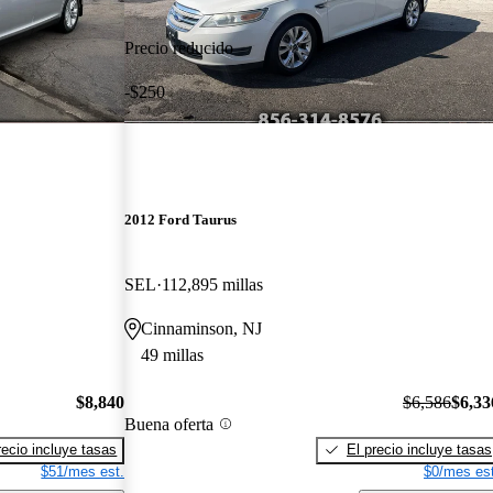
Precio reducido
-$250
2012 Ford Taurus
SEL
112,895 millas
Cinnaminson, NJ
49 millas
$8,840
$6,586
$6,33
Buena oferta
recio incluye tasas
El precio incluye tasas
$51/mes est.
$0/mes est