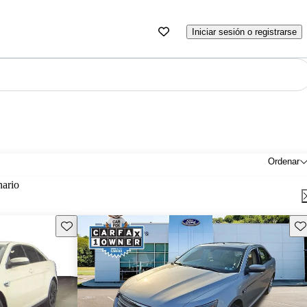
Iniciar sesión o registrarse
Ordenar
nario
Guarda este Aviso
Gu