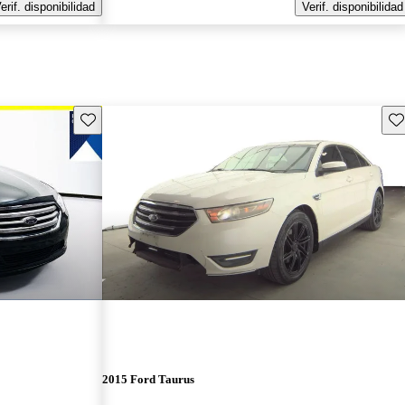
erif. disponibilidad
Verif. disponibilidad
Guarda este Aviso
Gu
2015 Ford Taurus