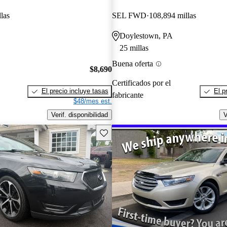
las
SEL FWD
108,894 millas
Doylestown, PA
25 millas
Buena oferta
$8,690
Certificados por el
El precio incluye tasas
El p
fabricante
$48/mes est.
Verif. disponibilidad
V
Guarda este Aviso