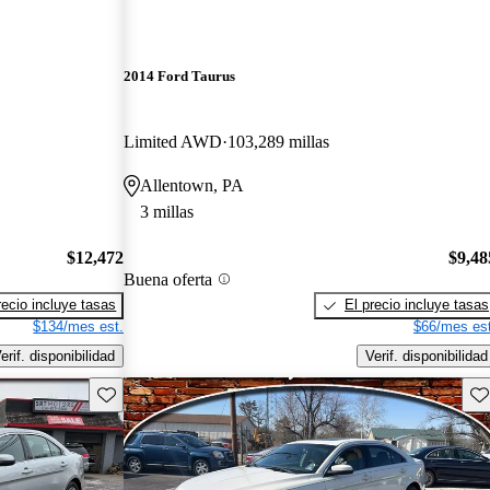
2014 Ford Taurus
Limited AWD
103,289 millas
Allentown, PA
3 millas
$12,472
$9,48
Buena oferta
recio incluye tasas
El precio incluye tasas
$134/mes est.
$66/mes est
erif. disponibilidad
Verif. disponibilidad
Guarda este Aviso
Gu