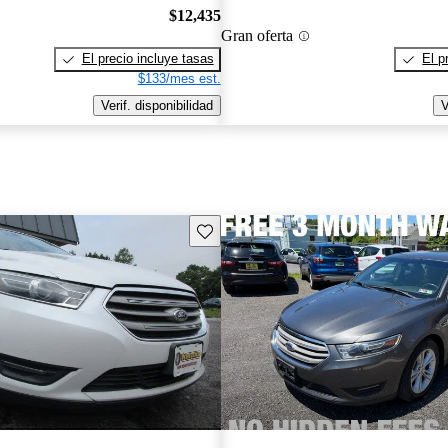
$12,435
Gran oferta
El precio incluye tasas
El p
$133/mes est.
Verif. disponibilidad
V
Guarda este Aviso