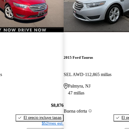
2015 Ford Taurus
as
SEL AWD
112,865 millas
Palmyra, NJ
47 millas
$8,876
Buena oferta
El precio incluye tasas
El p
$52/mes est.