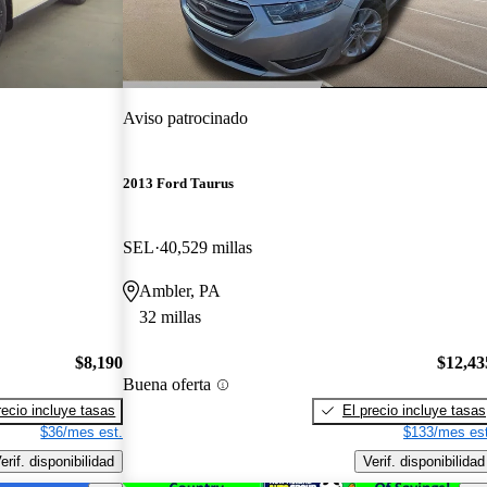
Aviso patrocinado
2013 Ford Taurus
SEL
40,529 millas
Ambler, PA
32 millas
$8,190
$12,43
Buena oferta
recio incluye tasas
El precio incluye tasas
$36/mes est.
$133/mes est
erif. disponibilidad
Verif. disponibilidad