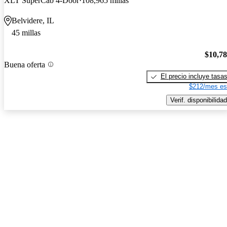
XLT SuperCab 4-Door
108,965 millas
Belvidere, IL
45 millas
$10,7
Buena oferta
El precio incluye tasa
$212/mes es
Verif. disponibilidad