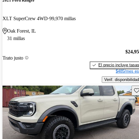
2021 Ford Ranger
XLT SuperCrew 4WD
99,970 millas
Oak Forest, IL
31 millas
$24,9
Trato justo
El precio incluye tasa
$485/mes es
Verif. disponibilidad
Gu