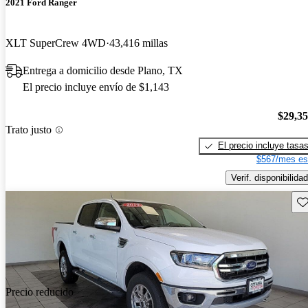
2021 Ford Ranger
XLT SuperCrew 4WD
43,416 millas
Entrega a domicilio desde Plano, TX
El precio incluye envío de $1,143
$29,3
Trato justo
El precio incluye tasa
$567/mes es
Verif. disponibilidad
Gu
Precio reducido