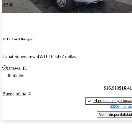
-$500
2019 Ford Ranger
Lariat SuperCrew 4WD
165,477 millas
Ottawa, IL
38 millas
$16,910
$16,4
Buena oferta
El precio incluye tasa
$322/mes es
Verif. disponibilidad