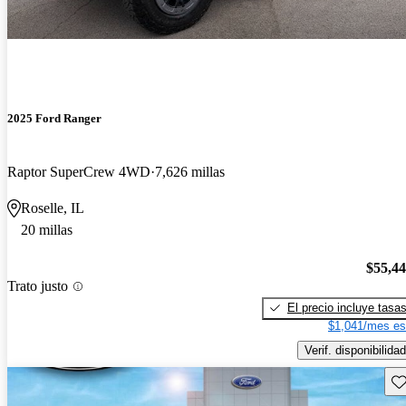
2025 Ford Ranger
Raptor SuperCrew 4WD
7,626 millas
Roselle, IL
20 millas
$55,4
Trato justo
El precio incluye tasa
$1,041/mes es
Verif. disponibilidad
Gu