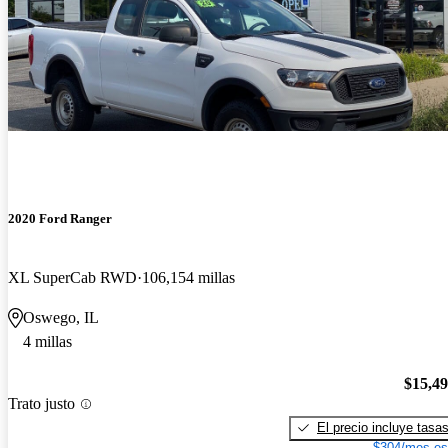
2020 Ford Ranger
XL SuperCab RWD
106,154 millas
Oswego, IL
4 millas
$15,4
Trato justo
El precio incluye tasa
$304/mes es