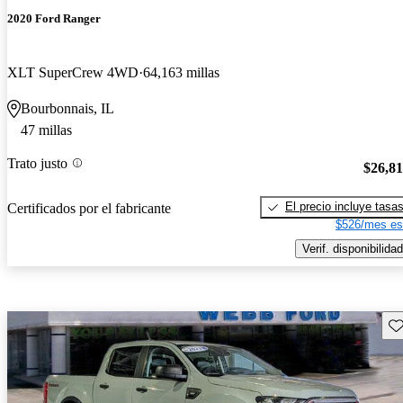
2020 Ford Ranger
XLT SuperCrew 4WD
64,163 millas
Bourbonnais, IL
47 millas
Trato justo
$26,8
El precio incluye tasa
Certificados por el fabricante
$526/mes es
Verif. disponibilidad
Gu