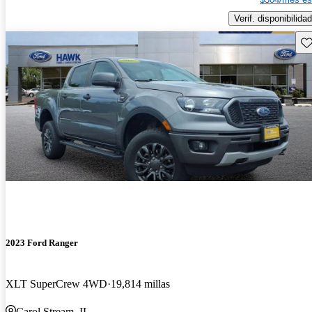
Verif. disponibilidad
Gu
2023 Ford Ranger
XLT SuperCrew 4WD
19,814 millas
Carol Stream, IL