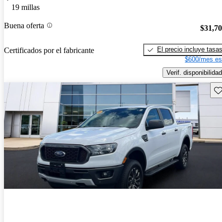
19 millas
Buena oferta
$31,7
El precio incluye tasa
Certificados por el fabricante
$600/mes es
Verif. disponibilidad
Gu