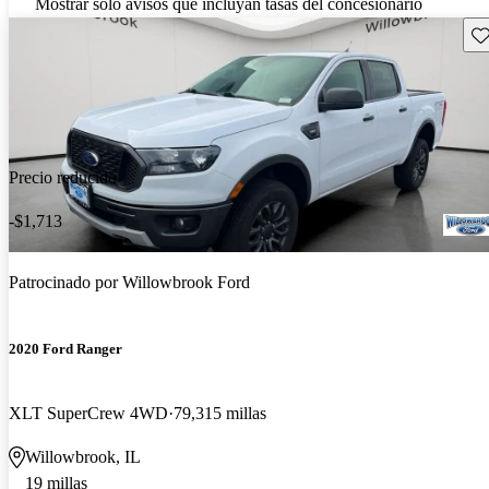
Mostrar solo avisos que incluyan tasas del concesionario
Gu
Precio reducido
-$1,713
Patrocinado por
Willowbrook Ford
2020 Ford Ranger
XLT SuperCrew 4WD
79,315 millas
Willowbrook, IL
19 millas