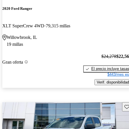
2020 Ford Ranger
XLT SuperCrew 4WD
79,315 millas
Willowbrook, IL
19 millas
$24,278
$22,5
Gran oferta
El precio incluye tasa
$443/mes es
Verif. disponibilidad
Gu