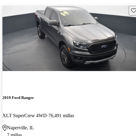
Gu
2019 Ford Ranger
XLT SuperCrew 4WD
76,491 millas
Naperville, IL
7 millas