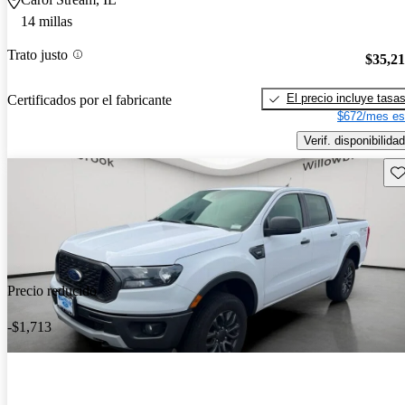
14 millas
Trato justo
$35,2
El precio incluye tasa
Certificados por el fabricante
$672/mes es
Verif. disponibilidad
Gu
Precio reducido
-$1,713