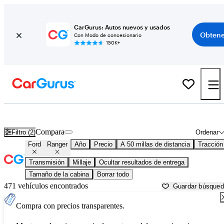
CarGurus: Autos nuevos y usados
Obtene
Con Modo de concesionario
150K+
Ford Ranger usados en venta cerca de
Aurora, IL
Compara
Filtro (2)
Ordenar
Ford
Ranger
Año
Precio
A 50 millas de distancia
Tracción
Transmisión
Millaje
Ocultar resultados de entrega
Tamaño de la cabina
Borrar todo
471 vehículos encontrados
Guardar búsque
Compra con precios transparentes.