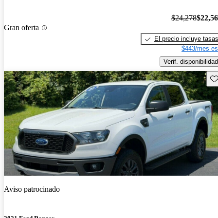
$24,278
$22,5
Gran oferta
El precio incluye tasa
$443/mes es
Verif. disponibilidad
Gu
Aviso patrocinado