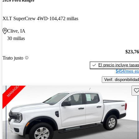
2020 Ford Ranger
XLT SuperCrew 4WD
104,472 millas
Clive, IA
30 millas
$23,7
Trato justo
El precio incluye tasa
$454/mes es
Verif. disponibilidad
Gu