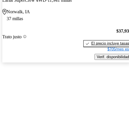
Lariat SuperCrew 4WD
11,941 millas
Norwalk, IA
37 millas
$37,9
Trato justo
El precio incluye tasa
$705/mes es
Verif. disponibilidad