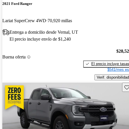
2021 Ford Ranger
Lariat SuperCrew 4WD
70,920 millas
Entrega a domicilio desde Vernal, UT
El precio incluye envío de $1,240
$28,5
Buena oferta
El precio incluye tasa
$541/mes es
Verif. disponibilidad
Gu