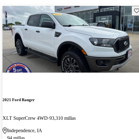
Gu
2021 Ford Ranger
XLT SuperCrew 4WD
93,310 millas
Independence, IA
94 millas