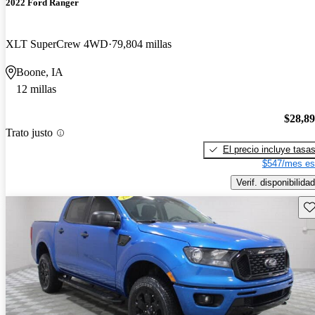
2022 Ford Ranger
XLT SuperCrew 4WD
79,804 millas
Boone, IA
12 millas
$28,8
Trato justo
El precio incluye tasa
$547/mes es
Verif. disponibilidad
Gu