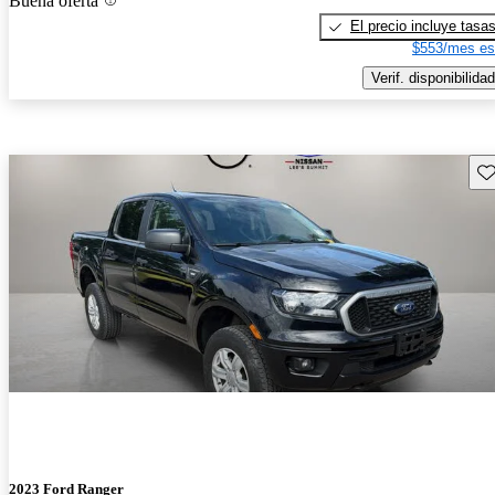
Buena oferta
El precio incluye tasa
$553/mes es
Verif. disponibilidad
Gu
2023 Ford Ranger