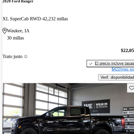
2020 Ford Ranger
XL SuperCab RWD
42,232 millas
Waukee, IA
30 millas
$22,0
Trato justo
El precio incluye tasa
$422/mes es
Verif. disponibilidad
Gu