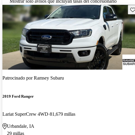
Mostrar solo avisos que incluyan tasas del concesionario
Gu
Patrocinado por
Ramsey Subaru
2019 Ford Ranger
Lariat SuperCrew 4WD
81,679 millas
Urbandale, IA
29 millas