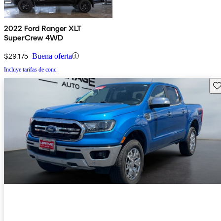
2022 Ford Ranger XLT
SuperCrew 4WD
$29,175
Buena oferta
Incluye tarifas de conc.
Gu