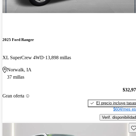
2025 Ford Ranger
XL SuperCrew 4WD
13,898 millas
Norwalk, IA
37 millas
$32,9
Gran oferta
El precio incluye tasa
$604/mes es
Verif. disponibilidad
Gu