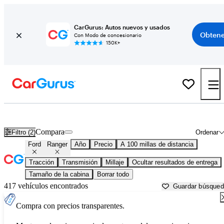
CarGurus: Autos nuevos y usados
Obtene
Con Modo de concesionario
150K+
Ford Ranger usados en venta cerca de
Ames, IA
Compara
Filtro (2)
Ordenar
Ford
Ranger
Año
Precio
A 100 millas de distancia
Tracción
Transmisión
Millaje
Ocultar resultados de entrega
Tamaño de la cabina
Borrar todo
417 vehículos encontrados
Guardar búsque
Compra con precios transparentes.