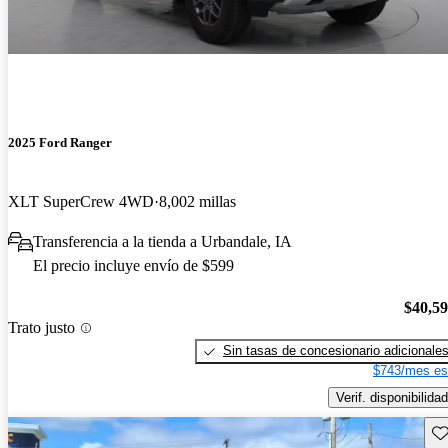
2025 Ford Ranger
XLT SuperCrew 4WD
8,002 millas
Transferencia a la tienda a Urbandale, IA
El precio incluye envío de $599
$40,5
Trato justo
Sin tasas de concesionario adicionale
$743/mes es
Verif. disponibilidad
Gu