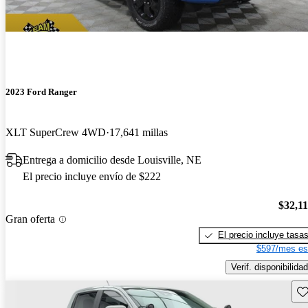
2023 Ford Ranger
XLT SuperCrew 4WD
17,641 millas
Entrega a domicilio desde Louisville, NE
El precio incluye envío de $222
$32,1
Gran oferta
El precio incluye tasa
$597/mes es
Verif. disponibilidad
Gu