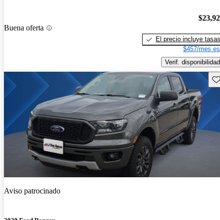
$23,9
Buena oferta
El precio incluye tasa
$457/mes es
Verif. disponibilidad
Gu
Aviso patrocinado