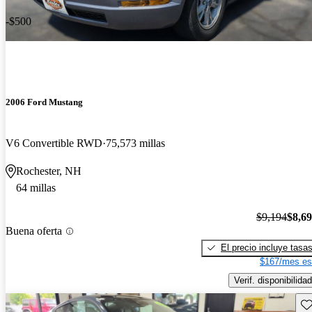
-$500
2006 Ford Mustang
V6 Convertible RWD
75,573 millas
Rochester, NH
64 millas
$9,194
$8,6
Buena oferta
El precio incluye tasa
$167/mes es
Verif. disponibilidad
Gu