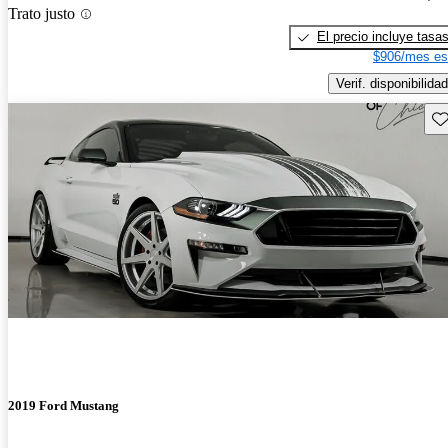
Trato justo
El precio incluye tasa
$906/mes es
Verif. disponibilidad
Gu
2019 Ford Mustang