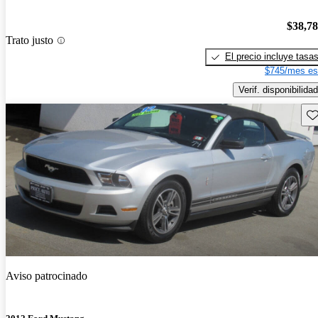
$38,7
Trato justo
El precio incluye tasa
$745/mes es
Verif. disponibilidad
Gu
Aviso patrocinado