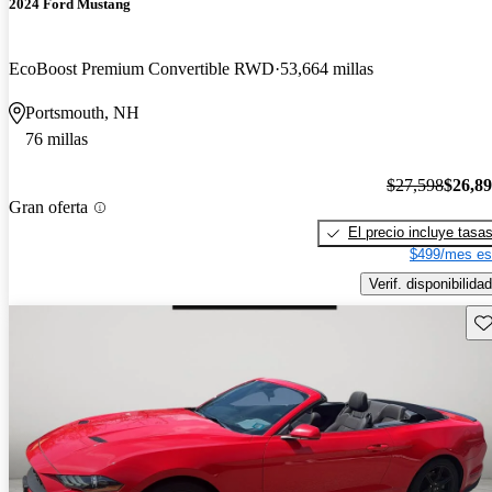
2024 Ford Mustang
EcoBoost Premium Convertible RWD
53,664 millas
Portsmouth, NH
76 millas
$27,598
$26,8
Gran oferta
El precio incluye tasa
$499/mes es
Verif. disponibilidad
Gu