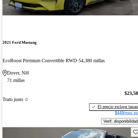
2021 Ford Mustang
EcoBoost Premium Convertible RWD
54,380 millas
Dover, NH
71 millas
$23,5
Trato justo
El precio incluye tasa
$449/mes es
Verif. disponibilidad
Gu