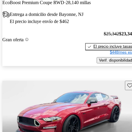
EcoBoost Premium Coupe RWD
28,140 millas
Entrega a domicilio desde Bayonne, NJ
El precio incluye envío de $462
$25,342
$23,3
Gran oferta
El precio incluye tasa
$448/mes es
Verif. disponibilidad
Gu