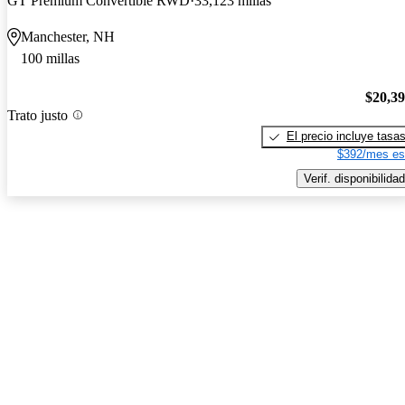
GT Premium Convertible RWD
33,123 millas
Manchester, NH
100 millas
$20,3
Trato justo
El precio incluye tasa
$392/mes es
Verif. disponibilidad