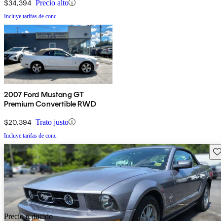
$34,394
Precio alto
Incluye tarifas de conc.
2007 Ford Mustang GT
Premium Convertible RWD
$20,394
Trato justo
Incluye tarifas de conc.
Gu
Precio reducido