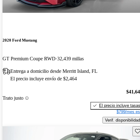
2020 Ford Mustang
GT Premium Coupe RWD
32,439 millas
Entrega a domicilio desde Merritt Island, FL
El precio incluye envío de $2,464
$41,6
Trato justo
El precio incluye tasa
$799/mes es
Verif. disponibilidad
Gu