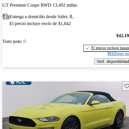
GT Premium Coupe RWD
13,492 millas
Entrega a domicilio desde Joliet, IL
El precio incluye envío de $1,842
$42,1
Trato justo
El precio incluye tasa
$810/mes es
Verif. disponibilidad
Gu