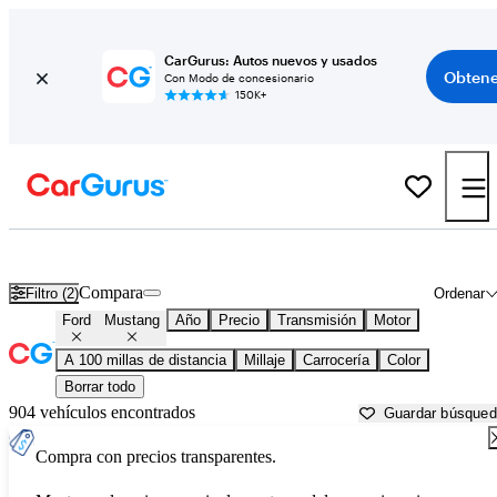
CarGurus: Autos nuevos y usados
Obtene
Con Modo de concesionario
150K+
Ford Mustang usados en venta cerca de
Auburn, ME
Compara
Filtro (2)
Ordenar
Ford
Mustang
Año
Precio
Transmisión
Motor
A 100 millas de distancia
Millaje
Carrocería
Color
Borrar todo
904 vehículos encontrados
Guardar búsque
Compra con precios transparentes.