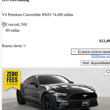
2012 Ford Mustang
V6 Premium Convertible RWD
74,000 millas
Concord, NH
89 millas
$12,4
Buena oferta
El precio incluye tasa
$240/mes es
Verif. disponibilidad
Gu