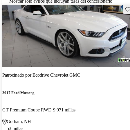
Mostrar solo avisos que incluyan tasas del concesionario
Gu
Patrocinado por
Ecodrive Chevrolet GMC
2017 Ford Mustang
GT Premium Coupe RWD
9,971 millas
Gorham, NH
53 millas