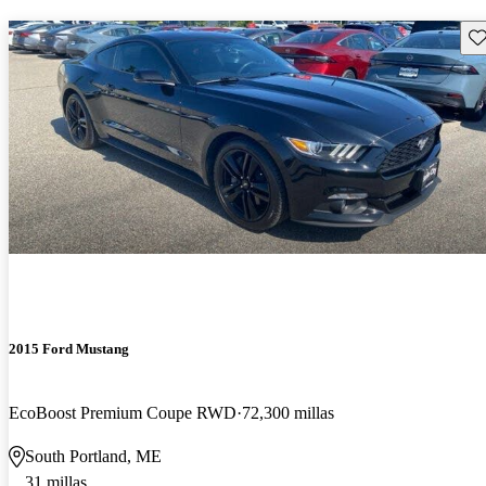
Gu
2015 Ford Mustang
EcoBoost Premium Coupe RWD
72,300 millas
South Portland, ME
31 millas