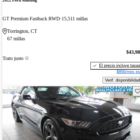
2022 Ford Mustang
GT Premium Fastback RWD
15,511 millas
Torrington, CT
67 millas
$43,9
Trato justo
El precio incluye tasa
$856/mes es
Verif. disponibilidad
Gu