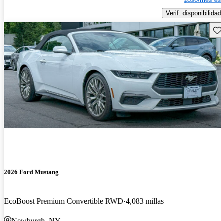
Verif. disponibilidad
Gu
2026 Ford Mustang
EcoBoost Premium Convertible RWD
4,083 millas
Newburgh, NY