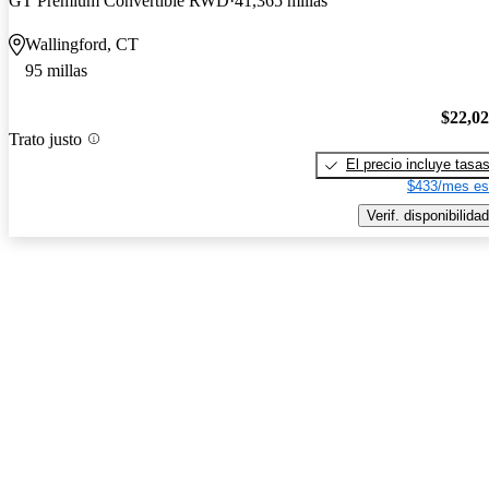
GT Premium Convertible RWD
41,365 millas
Wallingford, CT
95 millas
$22,0
Trato justo
El precio incluye tasa
$433/mes es
Verif. disponibilidad