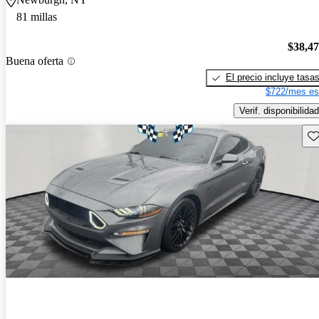
81 millas
$38,4
Buena oferta
El precio incluye tasa
$722/mes es
Verif. disponibilidad
Gu