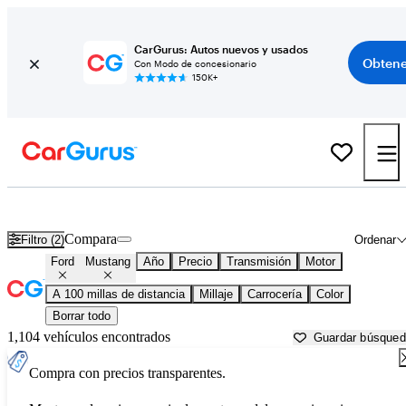
CarGurus: Autos nuevos y usados
Obtene
Con Modo de concesionario
150K+
Ford Mustang usados en venta cerca de
Albany, NY
Compara
Filtro (2)
Ordenar
Ford
Mustang
Año
Precio
Transmisión
Motor
A 100 millas de distancia
Millaje
Carrocería
Color
Borrar todo
1,104 vehículos encontrados
Guardar búsque
Compra con precios transparentes.