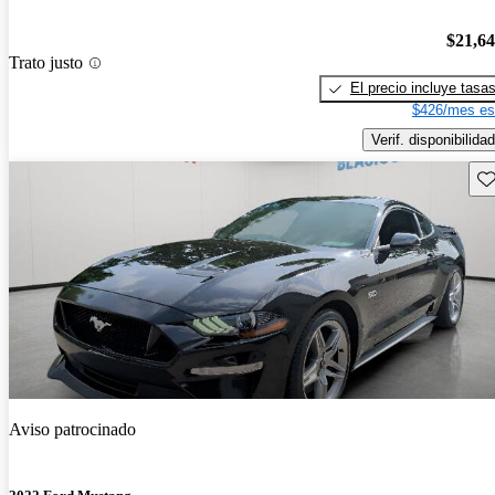
$21,6
Trato justo
El precio incluye tasa
$426/mes es
Verif. disponibilidad
Gu
Aviso patrocinado