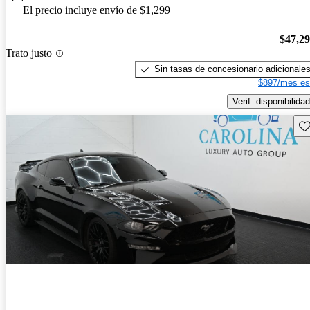
El precio incluye envío de $1,299
$47,2
Trato justo
Sin tasas de concesionario adicionale
$897/mes es
Verif. disponibilidad
Gu