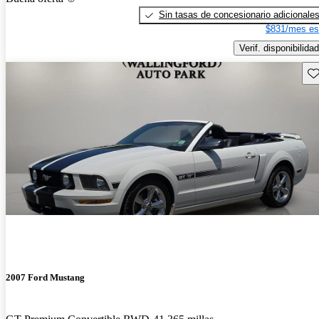
Sin tasas de concesionario adicionale
$831/mes es
Verif. disponibilidad
Gu
2007 Ford Mustang