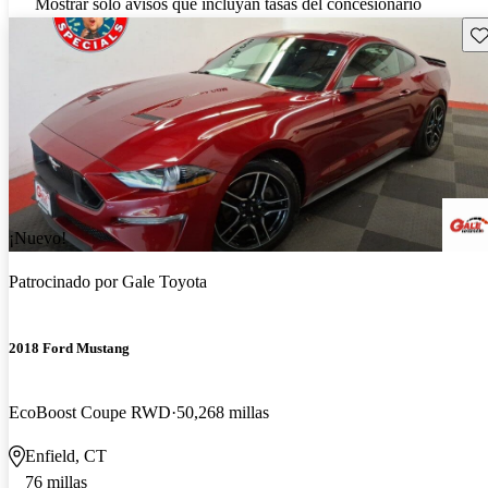
Mostrar solo avisos que incluyan tasas del concesionario
Gu
¡Nuevo!
Patrocinado por
Gale Toyota
2018 Ford Mustang
EcoBoost Coupe RWD
50,268 millas
Enfield, CT
76 millas