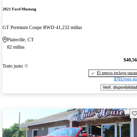
2021 Ford Mustang
GT Premium Coupe RWD
41,232 millas
Plainville, CT
82 millas
$40,5
Trato justo
El precio incluye tasa
$791/mes es
Verif. disponibilidad
Gu