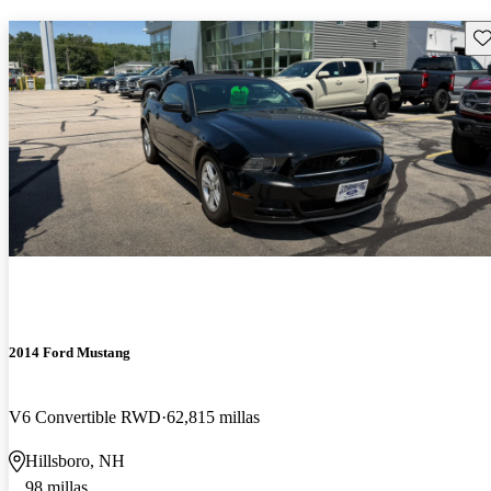
Gu
2014 Ford Mustang
V6 Convertible RWD
62,815 millas
Hillsboro, NH
98 millas