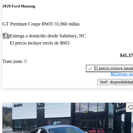
2020 Ford Mustang
GT Premium Coupe RWD
31,960 millas
Entrega a domicilio desde Salisbury, NC
El precio incluye envío de $603
$41,3
Trato justo
El precio incluye tasa
$813/mes es
Verif. disponibilidad
Gu