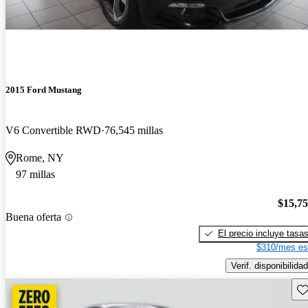
2015 Ford Mustang
V6 Convertible RWD
76,545 millas
Rome, NY
97 millas
$15,7
Buena oferta
El precio incluye tasa
$310/mes es
Verif. disponibilidad
Gu