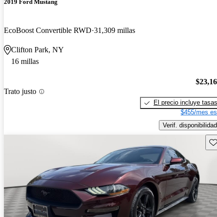
2019 Ford Mustang
EcoBoost Convertible RWD
31,309 millas
Clifton Park, NY
16 millas
$23,1
Trato justo
El precio incluye tasa
$455/mes es
Verif. disponibilidad
Gu