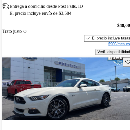
Entrega a domicilio desde Post Falls, ID
El precio incluye envío de $3,584
$48,0
Trato justo
El precio incluye tasa
$900/mes es
Verif. disponibilidad
Gu