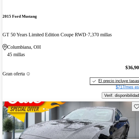
2015 Ford Mustang
GT 50 Years Limited Edition Coupe RWD
7,370 millas
Columbiana, OH
45 millas
$36,9
Gran oferta
El precio incluye tasa
$717/mes es
Verif. disponibilidad
Gu