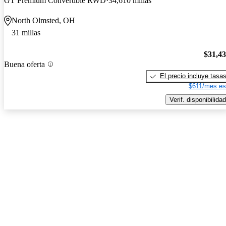
GT Premium Convertible RWD
34,610 millas
North Olmsted, OH
31 millas
$31,4
Buena oferta
El precio incluye tasa
$611/mes es
Verif. disponibilidad