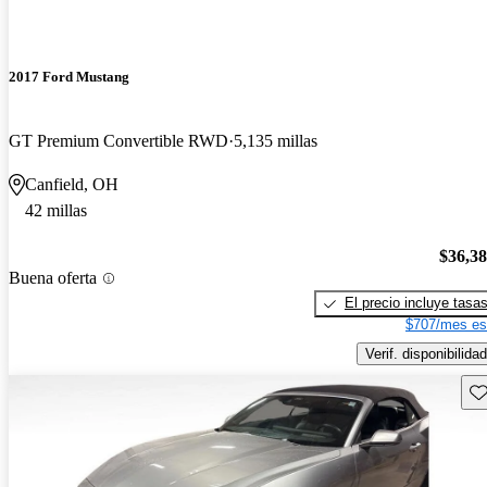
2017 Ford Mustang
GT Premium Convertible RWD
5,135 millas
Canfield, OH
42 millas
$36,3
Buena oferta
El precio incluye tasa
$707/mes es
Verif. disponibilidad
Gu