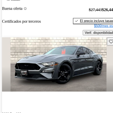
Buena oferta
$27,443
$26,4
El precio incluye tasa
Certificados por terceros
$500/mes es
Verif. disponibilidad
Gu