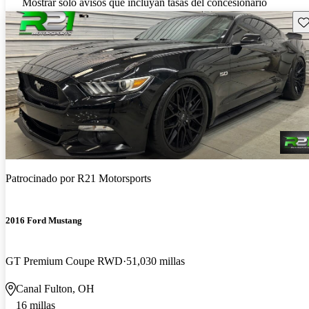
Mostrar solo avisos que incluyan tasas del concesionario
Gu
Patrocinado por
R21 Motorsports
2016 Ford Mustang
GT Premium Coupe RWD
51,030 millas
Canal Fulton, OH
16 millas