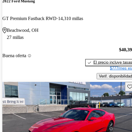
2022 Ford Mustang
GT Premium Fastback RWD
14,310 millas
Beachwood, OH
27 millas
$40,3
Buena oferta
El precio incluye tasa
$777/mes es
Verif. disponibilidad
Gu