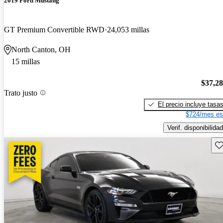
2019 Ford Mustang
GT Premium Convertible RWD
24,053 millas
North Canton, OH
15 millas
$37,2
Trato justo
El precio incluye tasa
$724/mes es
Verif. disponibilidad
Gu