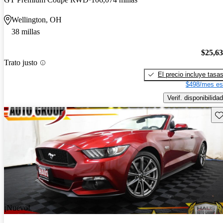
Wellington, OH
38 millas
$25,6
Trato justo
El precio incluye tasa
$498/mes es
Verif. disponibilidad
Gu
¡Nuevo!