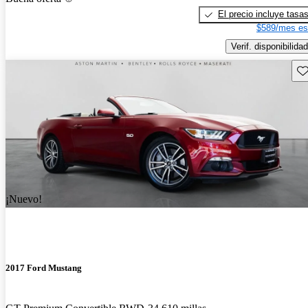
El precio incluye tasa
$589/mes es
Verif. disponibilidad
Gu
¡Nuevo!
2017 Ford Mustang