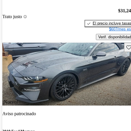
$31,2
Trato justo
El precio incluye tasa
$607/mes es
Verif. disponibilidad
Gu
¡Nuevo!
Aviso patrocinado