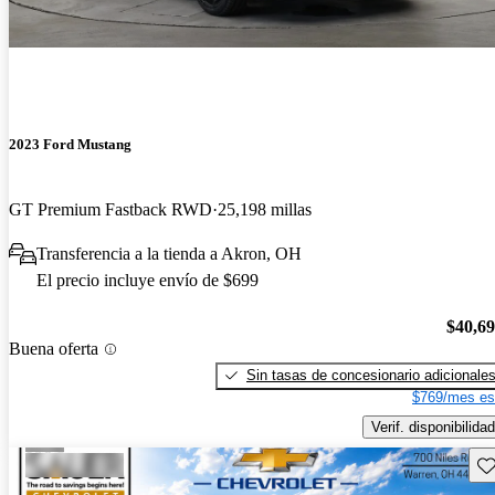
2023 Ford Mustang
GT Premium Fastback RWD
25,198 millas
Transferencia a la tienda a Akron, OH
El precio incluye envío de $699
$40,6
Buena oferta
Sin tasas de concesionario adicionale
$769/mes es
Verif. disponibilidad
Gu