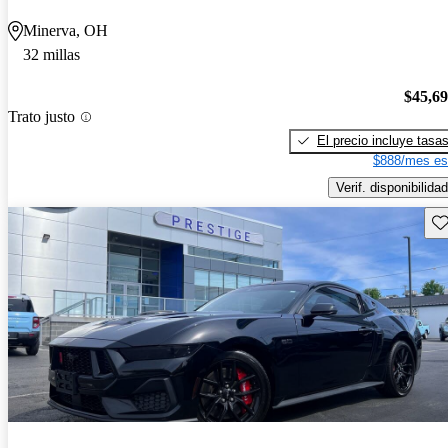
Minerva, OH
32 millas
$45,6
Trato justo
El precio incluye tasa
$888/mes es
Verif. disponibilidad
Gu