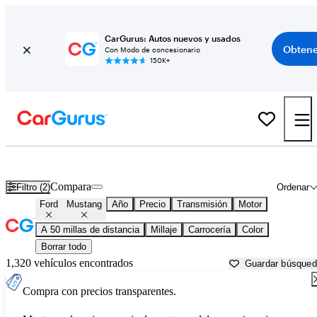
CarGurus: Autos nuevos y usados
Obtene
Con Modo de concesionario
150K+
Ford Mustang usados en venta cerca de
Akron, OH
Compara
Filtro (2)
Ordenar
Ford
Mustang
Año
Precio
Transmisión
Motor
A 50 millas de distancia
Millaje
Carrocería
Color
Borrar todo
1,320 vehículos encontrados
Guardar búsque
Compra con precios transparentes.