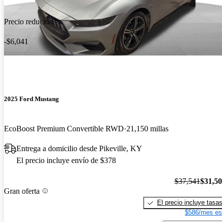
Precio reducido
-$6,041
2025 Ford Mustang
EcoBoost Premium Convertible RWD
21,150 millas
Entrega a domicilio desde Pikeville, KY
El precio incluye envío de $378
$37,541
$31,5
Gran oferta
El precio incluye tasa
$586/mes es