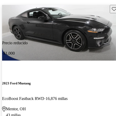
Gu
Precio reducido
-$1,000
2023 Ford Mustang
EcoBoost Fastback RWD
16,876 millas
Mentor, OH
43 millas