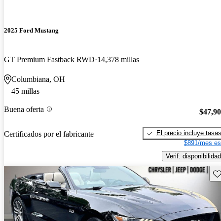
2025 Ford Mustang
GT Premium Fastback RWD
14,378 millas
Columbiana, OH
45 millas
Buena oferta
$47,9
El precio incluye tasa
Certificados por el fabricante
$891/mes es
Verif. disponibilidad
Gu