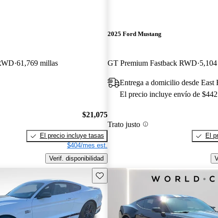
2025 Ford Mustang
 RWD
61,769 millas
GT Premium Fastback RWD
5,104
Entrega a domicilio desde East
El precio incluye envío de $442
$21,075
Trato justo
El precio incluye tasas
El p
$404/mes est.
Verif. disponibilidad
V
Guarda este Aviso