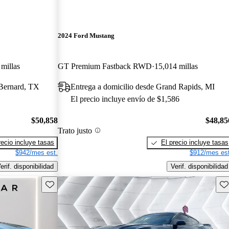
2024 Ford Mustang
 millas
GT Premium Fastback RWD
15,014 millas
 Bernard, TX
Entrega a domicilio desde Grand Rapids, MI
El precio incluye envío de $1,586
$50,858
$48,85
Trato justo
recio incluye tasas
El precio incluye tasas
$942/mes est.
$912/mes est
erif. disponibilidad
Verif. disponibilidad
Guarda este Aviso
Gu