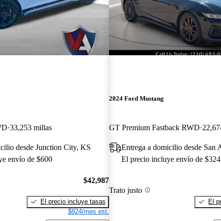
2024 Ford Mustang
WD
33,253 millas
GT Premium Fastback RWD
22,67
cilio desde Junction City, KS
Entrega a domicilio desde San 
uye envío de $600
El precio incluye envío de $324
$42,987
Trato justo
El precio incluye tasas
El p
$824/mes est.