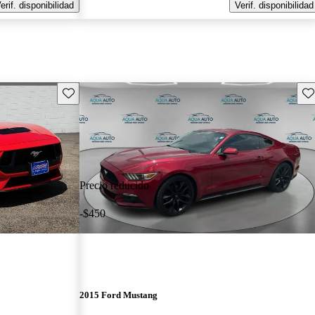
erif. disponibilidad
Verif. disponibilidad
Guarda este Aviso
Gu
Precio reducido
-$450
2015 Ford Mustang