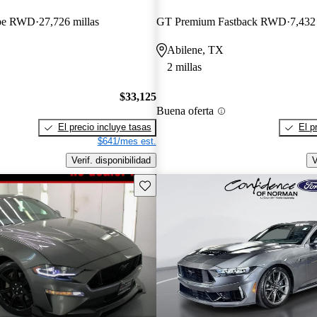
pe RWD
27,726 millas
GT Premium Fastback RWD
7,432
Abilene, TX
2 millas
$33,125
Buena oferta
El precio incluye tasas
El p
$641/mes est.
Verif. disponibilidad
V
Guarda este Aviso