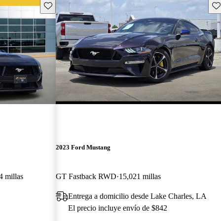
Guarda este Aviso
Gu
2023 Ford Mustang
4 millas
GT Fastback RWD
15,021 millas
Entrega a domicilio desde Lake Charles, LA
El precio incluye envío de $842