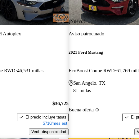
¡Nuevo!
 Autoplex
Aviso patrocinado
2021 Ford Mustang
pe RWD
46,531 millas
EcoBoost Coupe RWD
61,769 mill
San Angelo, TX
81 millas
$36,725
Buena oferta
El precio incluye tasas
El p
$710/mes est.
Verif. disponibilidad
V