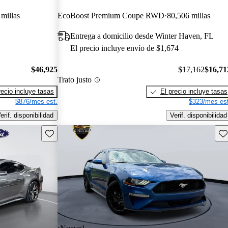
 millas
EcoBoost Premium Coupe RWD
80,506 millas
Entrega a domicilio desde Winter Haven, FL
El precio incluye envío de $1,674
$46,925
$17,162
$16,71
Trato justo
recio incluye tasas
El precio incluye tasas
$876/mes est.
$323/mes est
erif. disponibilidad
Verif. disponibilidad
Guarda este Aviso
Gu