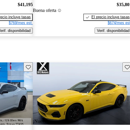
$41,195
$35,80
Buena oferta
recio incluye tasas
El precio incluye tasas
$769/mes est.
$674/mes est
erif. disponibilidad
Verif. disponibilidad
Guarda este Aviso
Gu
¡Nuevo!