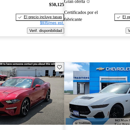
Gran oferta
$50,125
Certificados por el
El precio incluye tasas
El p
fabricante
$935/mes est.
Verif. disponibilidad
V
Guarda este Aviso