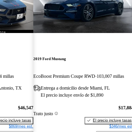
2019 Ford Mustang
4 millas
EcoBoost Premium Coupe RWD
103,007 millas
Antonio, TX
Entrega a domicilio desde Miami, FL
El precio incluye envío de $1,890
$46,547
$17,88
Trato justo
recio incluye tasas
El precio incluye tasas
$869/mes est.
$346/mes est