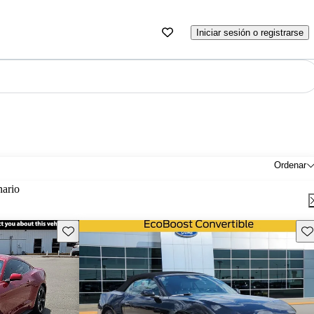
Iniciar sesión o registrarse
Ordenar
nario
Guarda este Aviso
Gu