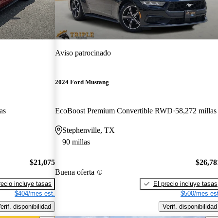
Aviso patrocinado
2024 Ford Mustang
as
EcoBoost Premium Convertible RWD
58,272 millas
Stephenville, TX
90 millas
$21,075
$26,78
Buena oferta
recio incluye tasas
El precio incluye tasas
$404/mes est.
$500/mes est
erif. disponibilidad
Verif. disponibilidad