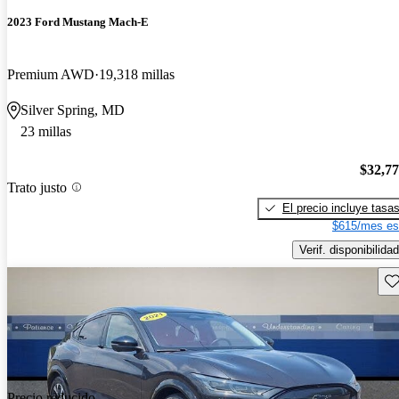
2023 Ford Mustang Mach-E
Premium AWD
19,318 millas
Silver Spring, MD
23 millas
$32,7
Trato justo
El precio incluye tasa
$615/mes es
Verif. disponibilidad
Gu
Precio reducido