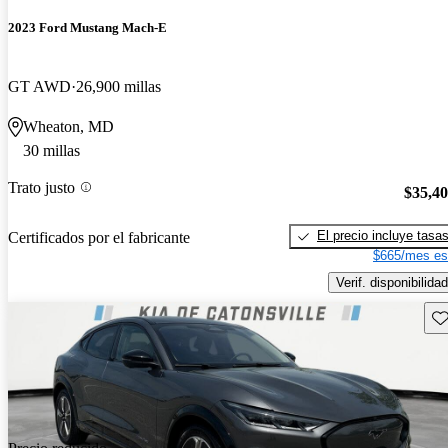
2023 Ford Mustang Mach-E
GT AWD
26,900 millas
Wheaton, MD
30 millas
Trato justo
$35,4
El precio incluye tasa
Certificados por el fabricante
$665/mes es
Verif. disponibilidad
Gu