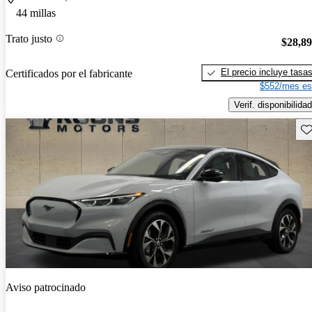
44 millas
Trato justo
$28,8
El precio incluye tasa
Certificados por el fabricante
$552/mes es
Verif. disponibilidad
Gu
Aviso patrocinado