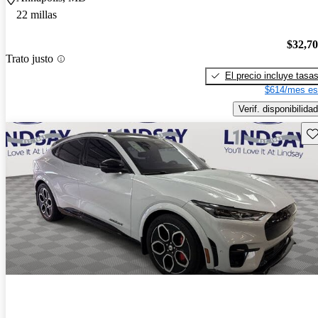
22 millas
$32,7
Trato justo
El precio incluye tasa
$614/mes es
Verif. disponibilidad
Gu