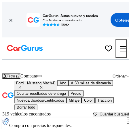
CarGurus: Autos nuevos y usados
Obtene
Con Modo de concesionario
150K+
Ford Mustang Mach-E usados en venta cerca de
Baltimore, MD
Compara
Filtro (2)
Ordenar
Ford
Mustang Mach-E
Año
A 50 millas de distancia
Ocultar resultados de entrega
Precio
Nuevos/Usados/Certificados
Millaje
Color
Tracción
Borrar todo
319 vehículos encontrados
Guardar búsque
Compra con precios transparentes.