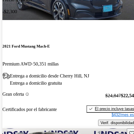
-$2,300
2021 Ford Mustang Mach-E
Premium AWD
50,351 millas
Entrega a domicilio desde Cherry Hill, NJ
Entrega a domicilio gratuita
Gran oferta
$24,847
$22,5
El precio incluye tasa
Certificados por el fabricante
$432/mes es
Verif. disponibilidad
Gu