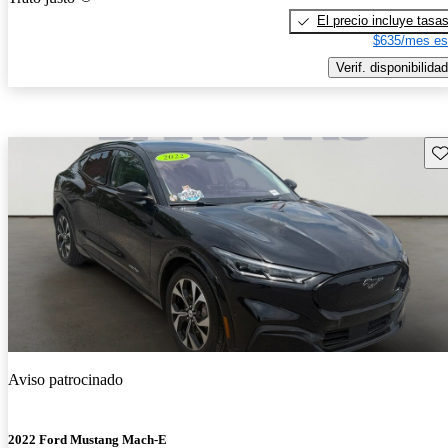
El precio incluye tasa
$635/mes es
Verif. disponibilidad
Gu
Aviso patrocinado
2022 Ford Mustang Mach-E