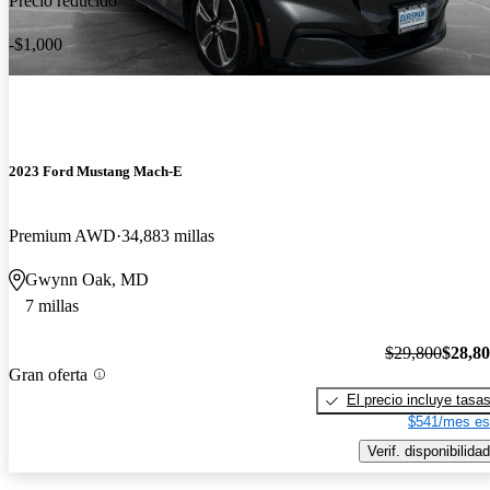
Precio reducido
-$1,000
2023 Ford Mustang Mach-E
Premium AWD
34,883 millas
Gwynn Oak, MD
7 millas
$29,800
$28,8
Gran oferta
El precio incluye tasa
$541/mes es
Verif. disponibilidad