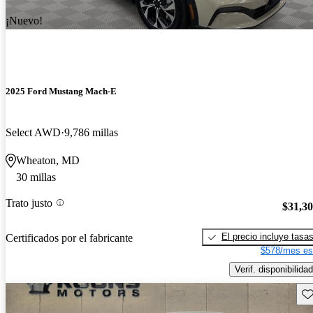
¡Nuevo!
2025 Ford Mustang Mach-E
Select AWD
9,786 millas
Wheaton, MD
30 millas
Trato justo
$31,3
El precio incluye tasa
Certificados por el fabricante
$578/mes es
Verif. disponibilidad
Gu