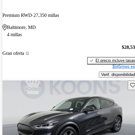
Premium RWD
27,350 millas
Baltimore, MD
4 millas
$28,5
Gran oferta
El precio incluye tasa
$545/mes es
Verif. disponibilidad
Gu