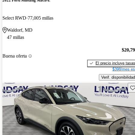
2022 Ford Mustang Mach-E
Select RWD
77,005 millas
Waldorf, MD
47 millas
$20,7
Buena oferta
El precio incluye tasa
$398/mes es
Verif. disponibilidad
Gu