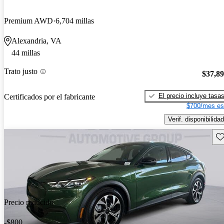
Premium AWD
6,704 millas
Alexandria, VA
44 millas
Trato justo
$37,8
El precio incluye tasa
Certificados por el fabricante
$700/mes es
Verif. disponibilidad
Gu
Precio reducido
-$800