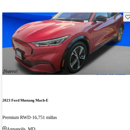
Gu
¡Nuevo!
2023 Ford Mustang Mach-E
Premium RWD
16,751 millas
Annapolis, MD