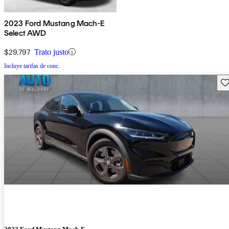
2023 Ford Mustang Mach-E
Select AWD
$29,797
Trato justo
Incluye tarifas de conc.
Gu