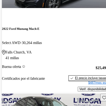
2022 Ford Mustang Mach-E
Select AWD
30,264 millas
Falls Church, VA
41 millas
Buena oferta
$25,4
El precio incluye tasa
Certificados por el fabricante
$487/mes es
Verif. disponibilidad
Gu