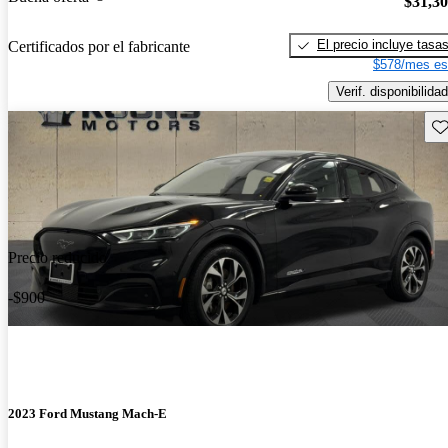
$31,3
El precio incluye tasa
Certificados por el fabricante
$578/mes es
Verif. disponibilidad
Gu
Precio reducido
-$900
2023 Ford Mustang Mach-E