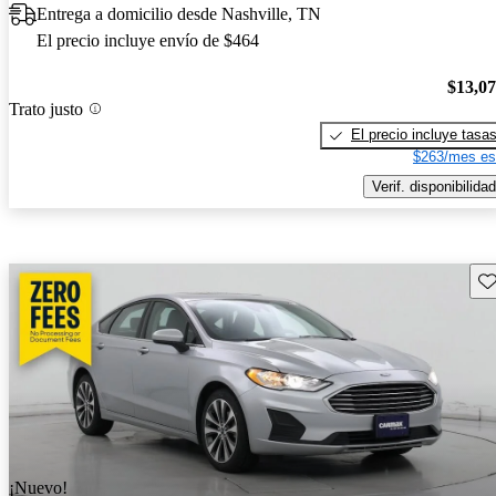
Entrega a domicilio desde Nashville, TN
El precio incluye envío de $464
$13,0
Trato justo
El precio incluye tasa
$263/mes es
Verif. disponibilidad
Gu
¡Nuevo!