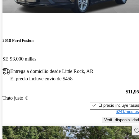
2018 Ford Fusion
SE
93,000 millas
Entrega a domicilio desde Little Rock, AR
El precio incluye envío de $458
$11,9
Trato justo
El precio incluye tasa
$241/mes es
Verif. disponibilidad
Gu