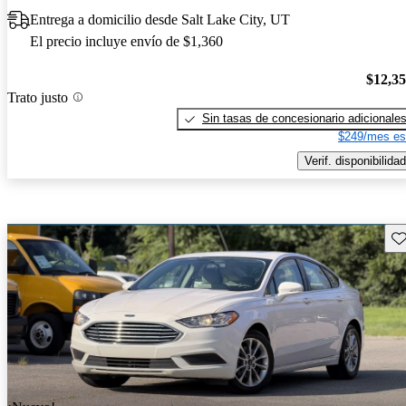
Entrega a domicilio desde Salt Lake City, UT
El precio incluye envío de $1,360
$12,3
Trato justo
Sin tasas de concesionario adicionale
$249/mes es
Verif. disponibilidad
Gu