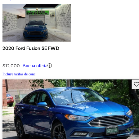
2020 Ford Fusion SE FWD
$12,000
Buena oferta
Incluye tarifas de conc.
Gu