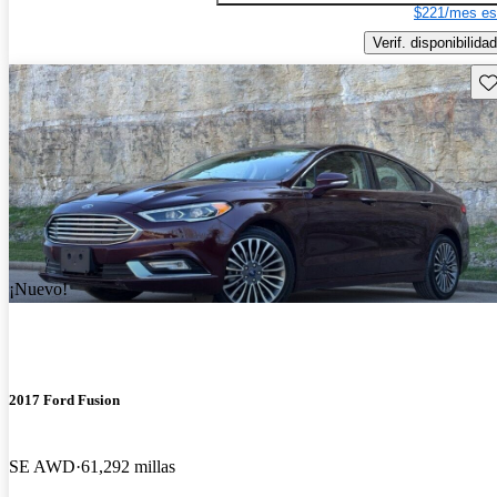
$221/mes es
Verif. disponibilidad
Gu
¡Nuevo!
2017 Ford Fusion
SE AWD
61,292 millas