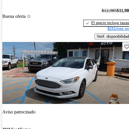
$12,985
$11,9
Buena oferta
El precio incluye tasa
$241/mes es
Verif. disponibilidad
Gu
Aviso patrocinado