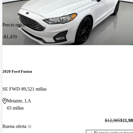
Precio reducido
-$1,459
2020 Ford Fusion
SE FWD
89,521 millas
Metairie, LA
65 millas
$12,985
$11,9
Buena oferta