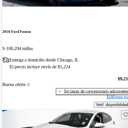
2018 Ford Fusion
S
100,294 millas
Entrega a domicilio desde Chicago, IL
El precio incluye envío de $1,224
$9,2
Buena oferta
Sin tasas de concesionario adicionale
$186/mes es
Verif. disponibilidad
Gu