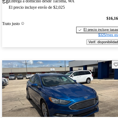
Entrega a domicilio desde Tacoma, WA
El precio incluye envío de $2,025
$16,1
Trato justo
El precio incluye tasa
$325/mes es
Verif. disponibilidad
Gu