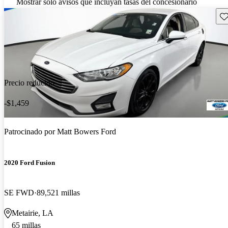
Mostrar solo avisos que incluyan tasas del concesionario
Gu
Precio reducido
-$1,459
Patrocinado por
Matt Bowers Ford
2020 Ford Fusion
SE FWD
89,521 millas
Metairie, LA
65 millas