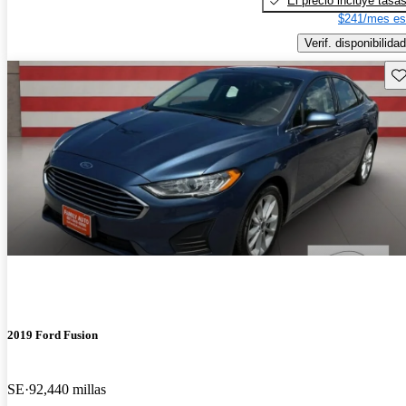
El precio incluye tasa
$241/mes es
Verif. disponibilidad
Gu
2019 Ford Fusion
SE
92,440 millas