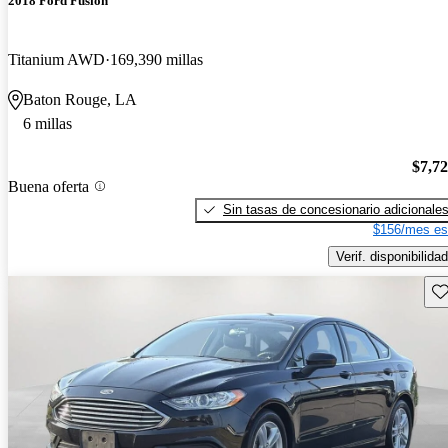
2018 Ford Fusion
Titanium AWD
169,390 millas
Baton Rouge, LA
6 millas
$7,7
Buena oferta
Sin tasas de concesionario adicionale
$156/mes es
Verif. disponibilidad
Gu