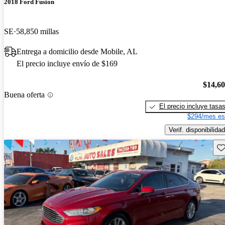
2018 Ford Fusion
SE
58,850 millas
Entrega a domicilio desde Mobile, AL
El precio incluye envío de $169
$14,6
Buena oferta
El precio incluye tasa
$294/mes es
Verif. disponibilidad
Gu