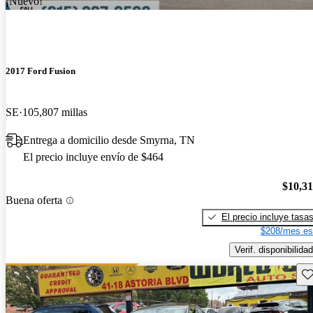
¡Nuevo!
2017 Ford Fusion
SE
105,807 millas
Entrega a domicilio desde Smyrna, TN
El precio incluye envío de $464
$10,3
Buena oferta
El precio incluye tasa
$208/mes es
Verif. disponibilidad
Gu