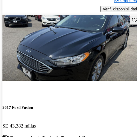
$302/mes es
Verif. disponibilidad
Gu
2017 Ford Fusion
SE
43,382 millas