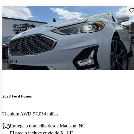
Gu
Precio reducido
-$1,000
2020 Ford Fusion
Titanium AWD
97,054 millas
Entrega a domicilio desde Madison, NC
El precio incluye envío de $1,143