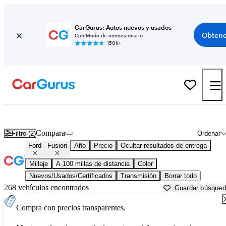
CarGurus: Autos nuevos y usados
Obtene
Con Modo de concesionario
150K+
Ford Fusion usados en venta cerca de
Baton Rouge, LA
Compara
Filtro (2)
Ordenar
Ford
Fusion
Año
Precio
Ocultar resultados de entrega
Millaje
A 100 millas de distancia
Color
Nuevos/Usados/Certificados
Transmisión
Borrar todo
268 vehículos encontrados
Guardar búsque
Compra con precios transparentes.