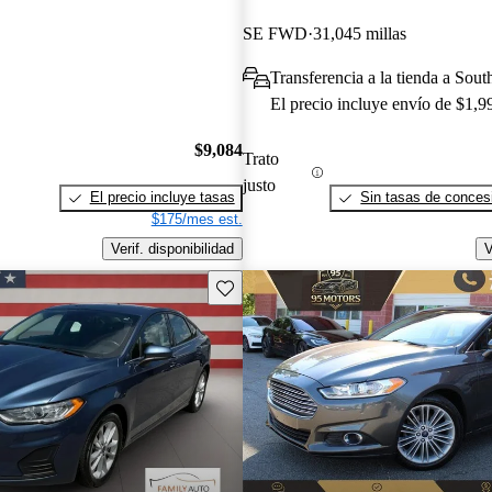
SE FWD
31,045 millas
Transferencia a la tienda a Sou
El precio incluye envío de $1,9
$9,084
Trato
justo
El precio incluye tasas
Sin tasas de concesi
$175/mes est.
Verif. disponibilidad
V
Guarda este Aviso