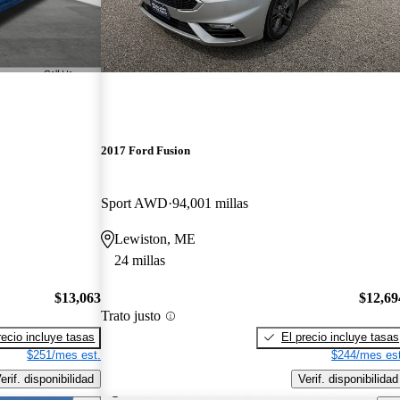
2017 Ford Fusion
Sport AWD
94,001 millas
Lewiston, ME
24 millas
$13,063
$12,69
Trato justo
recio incluye tasas
El precio incluye tasas
$251/mes est.
$244/mes est
erif. disponibilidad
Verif. disponibilidad