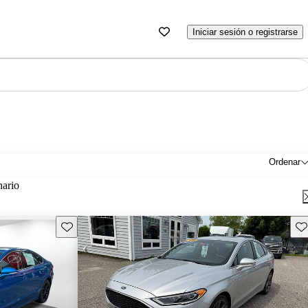
Iniciar sesión o registrarse
Ordenar
nario
Guarda este Aviso
Gu