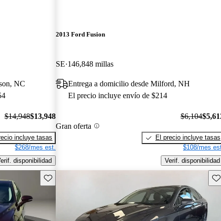
2013 Ford Fusion
SE
146,848 millas
ison, NC
Entrega a domicilio desde Milford, NH
54
El precio incluye envío de $214
$14,948
$13,948
$6,104
$5,61
Gran oferta
recio incluye tasas
El precio incluye tasas
$268/mes est.
$108/mes est
erif. disponibilidad
Verif. disponibilidad
Guarda este Aviso
Gu