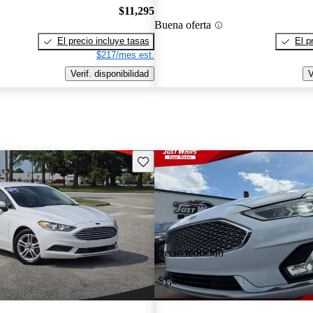
$11,295
Buena oferta
El precio incluye tasas
El p
$217/mes est.
Verif. disponibilidad
V
Guarda este Aviso
Precio reducido
-$1,000