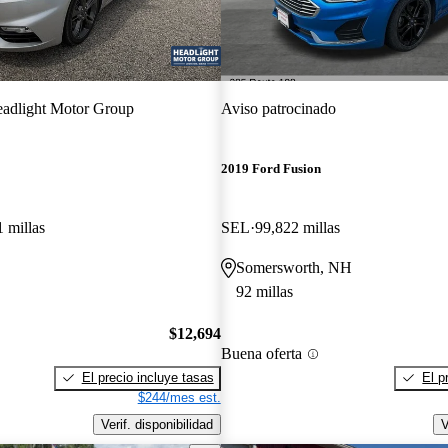
adlight Motor Group
Aviso patrocinado
2019 Ford Fusion
 millas
SEL
99,822 millas
Somersworth, NH
92 millas
$12,694
Buena oferta
El precio incluye tasas
El p
$244/mes est.
Verif. disponibilidad
V