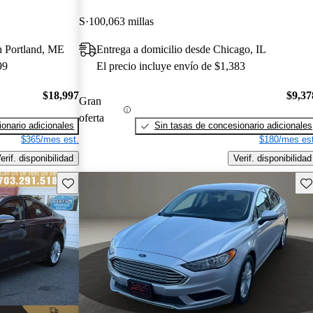
S
100,063 millas
th Portland, ME
Entrega a domicilio desde Chicago, IL
99
El precio incluye envío de $1,383
$18,997
$9,37
Gran
oferta
onario adicionales
Sin tasas de concesionario adicionales
$365/mes est.
$180/mes est
erif. disponibilidad
Verif. disponibilidad
Guarda este Aviso
Gu