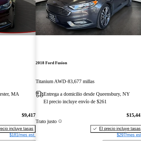
2018 Ford Fusion
Titanium AWD
83,677 millas
ester, MA
Entrega a domicilio desde Queensbury, NY
El precio incluye envío de $261
$9,417
$15,44
Trato justo
recio incluye tasas
El precio incluye tasas
$181/mes est.
$297/mes est