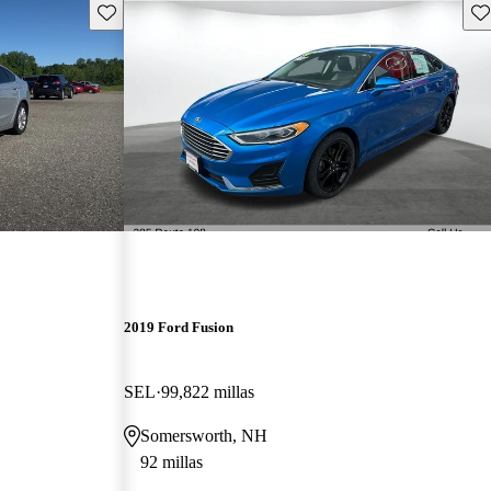
Guarda este Aviso
Gu
2019 Ford Fusion
SEL
99,822 millas
Somersworth, NH
92 millas