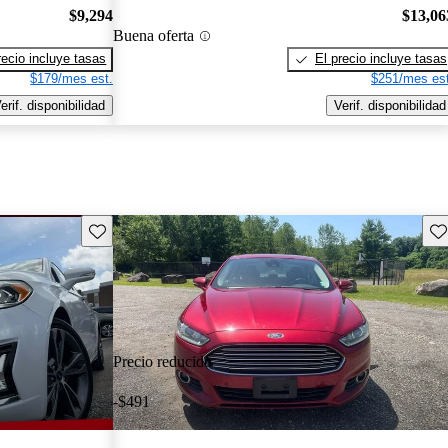
$9,294
$13,06
Buena oferta
recio incluye tasas
El precio incluye tasas
$179/mes est.
$251/mes est
erif. disponibilidad
Verif. disponibilidad
Guarda este Aviso
Gu
Precio reducido
-$491