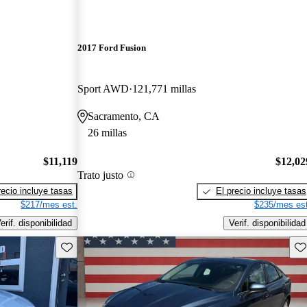
2017 Ford Fusion
Sport AWD
121,771 millas
Sacramento, CA
26 millas
$11,119
$12,02
Trato justo
recio incluye tasas
El precio incluye tasas
$217/mes est.
$235/mes est
erif. disponibilidad
Verif. disponibilidad
Guarda este Aviso
Gu