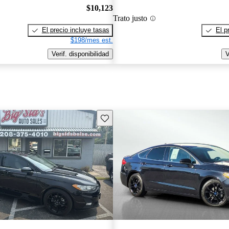
$10,123
Trato justo
El precio incluye tasas
El p
$198/mes est.
Verif. disponibilidad
V
Guarda este Aviso