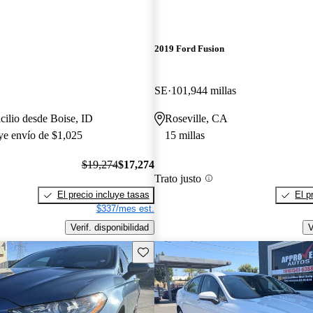
2019 Ford Fusion
SE
101,944 millas
cilio desde Boise, ID
Roseville, CA
uye envío de $1,025
15 millas
$19,274
$17,274
Trato justo
El precio incluye tasas
El p
$337/mes est.
Verif. disponibilidad
V
Guarda este Aviso