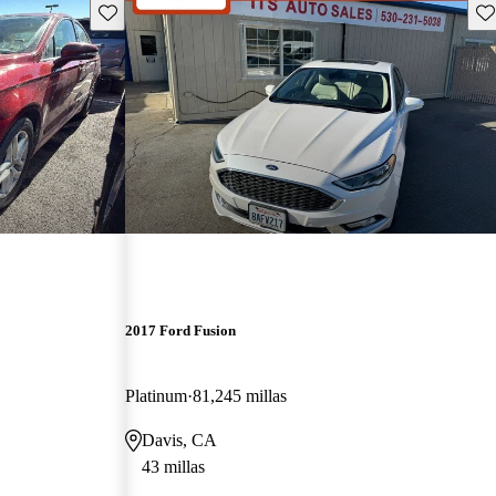
Guarda este Aviso
Gu
2017 Ford Fusion
Platinum
81,245 millas
Davis, CA
43 millas