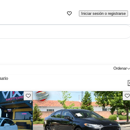
Iniciar sesión o registrarse
Ordenar
nario
Guarda este Aviso
Gu