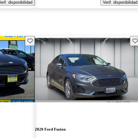
erif. disponibilidad
Verif. disponibilidad
Guarda este Aviso
Gu
2020 Ford Fusion