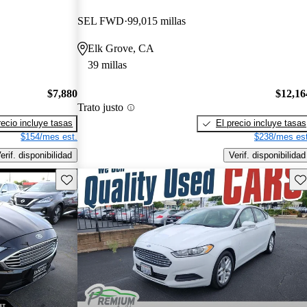
SEL FWD
99,015 millas
Elk Grove, CA
39 millas
$7,880
$12,16
Trato justo
recio incluye tasas
El precio incluye tasas
$154/mes est.
$238/mes est
erif. disponibilidad
Verif. disponibilidad
Guarda este Aviso
Gu