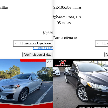
millas
SE
105,353 millas
Santa Rosa, CA
95 millas
$9,629
Buena oferta
El precio incluye tasas
El p
$188/mes est.
Verif. disponibilidad
V
Guarda este Aviso