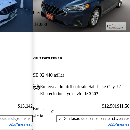
Precio reducido
-$1,000
2019 Ford Fusion
SE
92,440 millas
Entrega a domicilio desde Salt Lake City, UT
El precio incluye envío de $502
$13,142
$12,501
$11,50
Buena
oferta
recio incluye tasas
Sin tasas de concesionario adicionales
$257/mes est.
$225/mes est