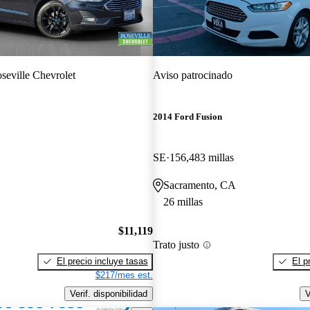
seville Chevrolet
Aviso patrocinado
2014 Ford Fusion
SE
156,483 millas
Sacramento, CA
26 millas
$11,119
Trato justo
El precio incluye tasas
El p
$217/mes est.
Verif. disponibilidad
V