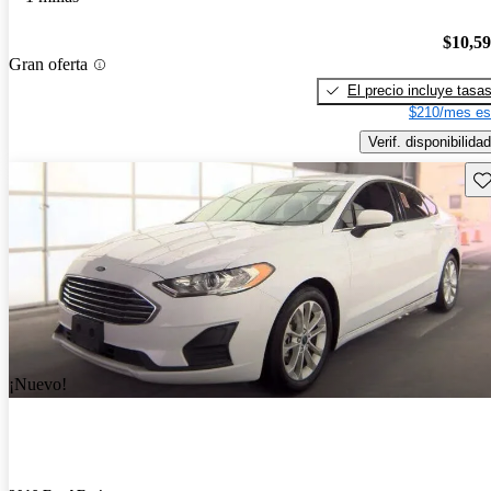
$10,5
Gran oferta
El precio incluye tasa
$210/mes es
Verif. disponibilidad
Gu
¡Nuevo!