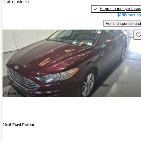
Trato justo
El precio incluye tasa
$186/mes es
Verif. disponibilidad
Gu
¡Nuevo!
2018 Ford Fusion