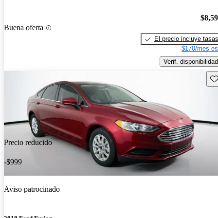
$8,5
Buena oferta
El precio incluye tasa
$170/mes es
Verif. disponibilidad
Gu
Precio reducido
-$999
Aviso patrocinado