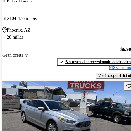
2019 Ford Fusion
SE
104,476 millas
Phoenix, AZ
28 millas
$6,9
Gran oferta
Sin tasas de concesionario adicionale
$137/mes es
Verif. disponibilidad
Gu