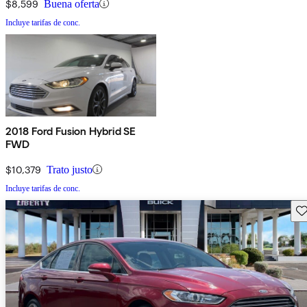
$8,599
Buena oferta
Incluye tarifas de conc.
2018 Ford Fusion Hybrid SE
FWD
$10,379
Trato justo
Incluye tarifas de conc.
Gu