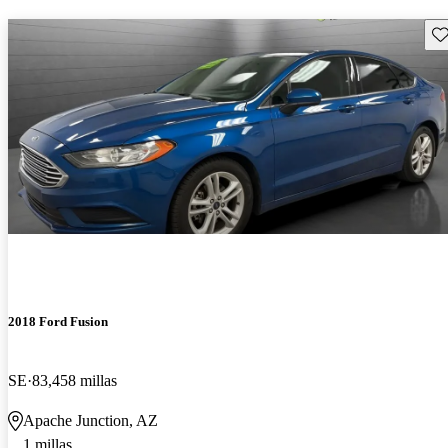
Gu
2018 Ford Fusion
SE
83,458 millas
Apache Junction, AZ
1 millas