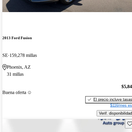
2013 Ford Fusion
SE
159,278 millas
Phoenix, AZ
31 millas
$5,8
Buena oferta
El precio incluye tasa
$116/mes es
Verif. disponibilidad
Gu