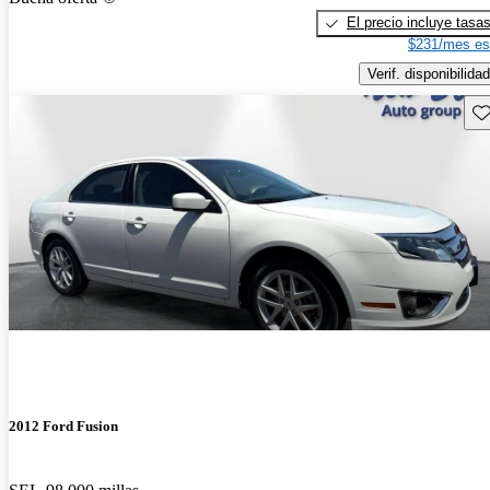
El precio incluye tasa
$231/mes es
Verif. disponibilidad
Gu
2012 Ford Fusion