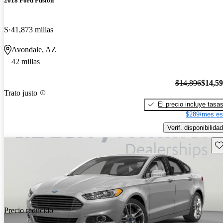
2018 Ford Fusion
S
41,873 millas
Avondale, AZ
42 millas
$14,896
$14,5
Trato justo
El precio incluye tasa
$289/mes es
Verif. disponibilidad
Gu
Precio reducido