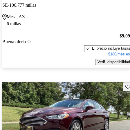
SE
106,777 millas
Mesa, AZ
6 millas
$9,0
Buena oferta
El precio incluye tasa
$180/mes es
Verif. disponibilidad
Gu