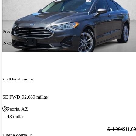
Precio reducido
-$300
2020 Ford Fusion
SE FWD
92,089 millas
Peoria, AZ
43 millas
$11,994
$11,6
Buena oferta