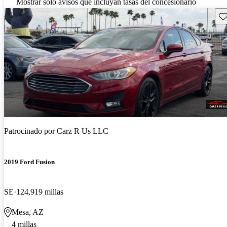
Mostrar solo avisos que incluyan tasas del concesionario
Gu
Patrocinado por
Carz R Us LLC
2019 Ford Fusion
SE
124,919 millas
Mesa, AZ
4 millas