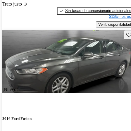
Trato justo
Sin tasas de concesionario adicionale
$139/mes es
Verif. disponibilidad
Gu
¡Nuevo!
2016 Ford Fusion