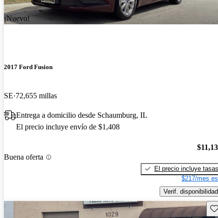
¡Nuevo!
2017 Ford Fusion
SE
72,655 millas
Entrega a domicilio desde Schaumburg, IL
El precio incluye envío de $1,408
$11,1
Buena oferta
El precio incluye tasa
$217/mes es
Verif. disponibilidad
Gu