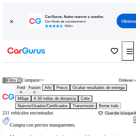
CarGurus: Autos nuevos y usados
Obtene
Con Modo de concesionario
150K+
Ford Fusion usados en venta cerca de
Apache Junction, AZ
Compara
Filtro (2)
Ordenar
Ford
Fusion
Año
Precio
Ocultar resultados de entrega
Millaje
A 50 millas de distancia
Color
Nuevos/Usados/Certificados
Transmisión
Borrar todo
211 vehículos encontrados
Guardar búsque
Compra con precios transparentes.