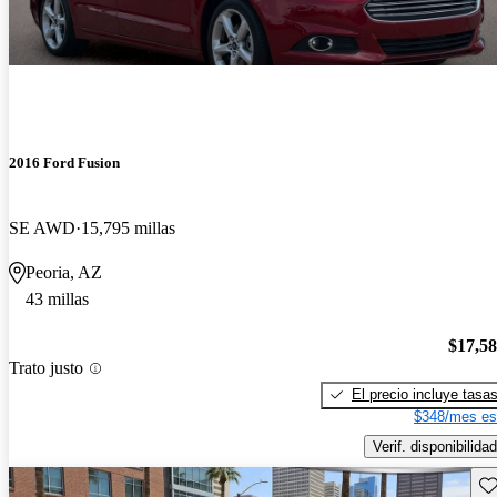
2016 Ford Fusion
SE AWD
15,795 millas
Peoria, AZ
43 millas
$17,5
Trato justo
El precio incluye tasa
$348/mes es
Verif. disponibilidad
Gu