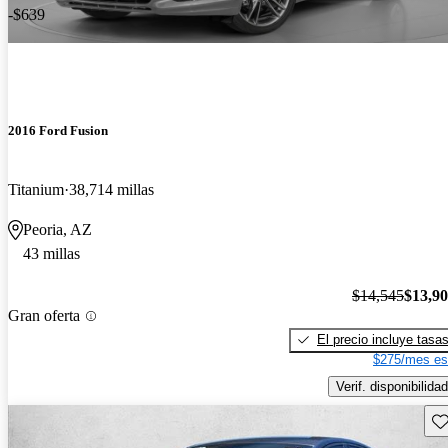
-$639
2016 Ford Fusion
Titanium
38,714 millas
Peoria, AZ
43 millas
$14,545
$13,9
Gran oferta
El precio incluye tasa
$275/mes es
Verif. disponibilidad
Gu