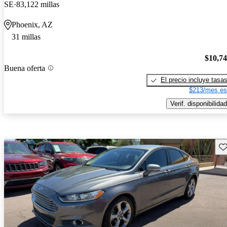
SE
83,122 millas
Phoenix, AZ
31 millas
$10,7
Buena oferta
El precio incluye tasa
$213/mes es
Verif. disponibilidad
Gu