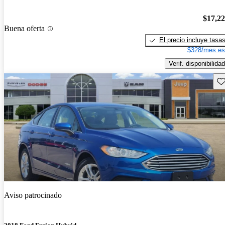
$17,2
Buena oferta
El precio incluye tasa
$328/mes es
Verif. disponibilidad
Gu
Aviso patrocinado