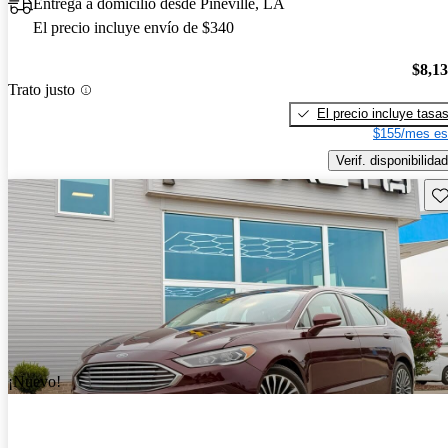
Entrega a domicilio desde Pineville, LA
El precio incluye envío de $340
$8,1
Trato justo
El precio incluye tasa
$155/mes es
Verif. disponibilidad
Gu
¡Nuevo!