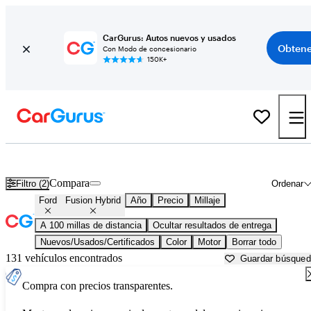
CarGurus: Autos nuevos y usados
Obtene
Con Modo de concesionario
150K+
Ford Fusion Hybrid usados en venta cerca de
Ardmore, OK
Compara
Filtro (2)
Ordenar
Ford
Fusion Hybrid
Año
Precio
Millaje
A 100 millas de distancia
Ocultar resultados de entrega
Nuevos/Usados/Certificados
Color
Motor
Borrar todo
131 vehículos encontrados
Guardar búsque
Compra con precios transparentes.