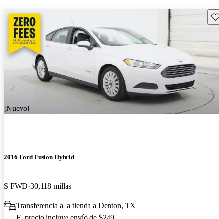
Gu
¡Nuevo!
2016 Ford Fusion Hybrid
S FWD
30,118 millas
Transferencia a la tienda a Denton, TX
El precio incluye envío de $249