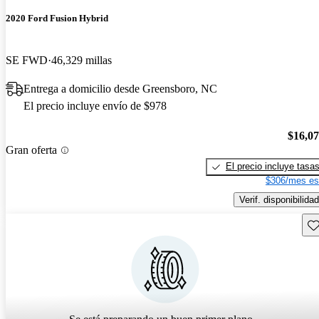
2020 Ford Fusion Hybrid
SE FWD
46,329 millas
Entrega a domicilio desde Greensboro, NC
El precio incluye envío de $978
$16,0
Gran oferta
El precio incluye tasa
$306/mes es
Verif. disponibilidad
Gu