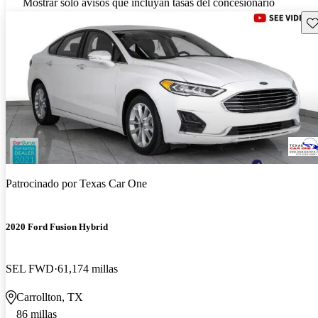
Mostrar solo avisos que incluyan tasas del concesionario
Gu
Patrocinado por
Texas Car One
2020 Ford Fusion Hybrid
SEL FWD
61,174 millas
Carrollton, TX
86 millas