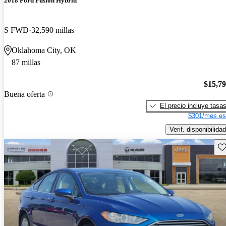
2018 Ford Fusion Hybrid
S FWD
32,590 millas
Oklahoma City, OK
87 millas
$15,7
Buena oferta
El precio incluye tasa
$301/mes es
Verif. disponibilidad
Gu