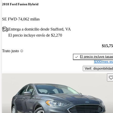
2018 Ford Fusion Hybrid
SE FWD
74,062 millas
Entrega a domicilio desde Stafford, VA
El precio incluye envío de $2,270
$15,7
Trato justo
El precio incluye tasa
$300/mes es
Verif. disponibilidad
Gu