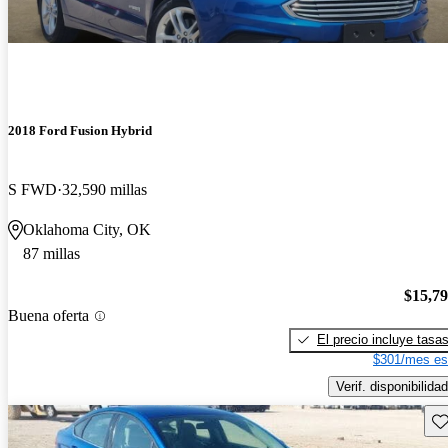
2018 Ford Fusion Hybrid
S FWD
32,590 millas
Oklahoma City, OK
87 millas
$15,7
Buena oferta
El precio incluye tasa
$301/mes es
Verif. disponibilidad
Gu