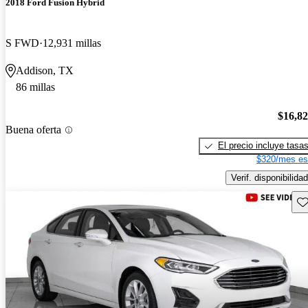
2018 Ford Fusion Hybrid
S FWD
12,931 millas
Addison, TX
86 millas
$16,8
Buena oferta
El precio incluye tasa
$320/mes es
Verif. disponibilidad
Gu