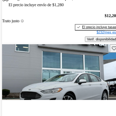
El precio incluye envío de $1,280
$12,2
Trato justo
El precio incluye tasa
$232/mes es
Verif. disponibilidad
Gu