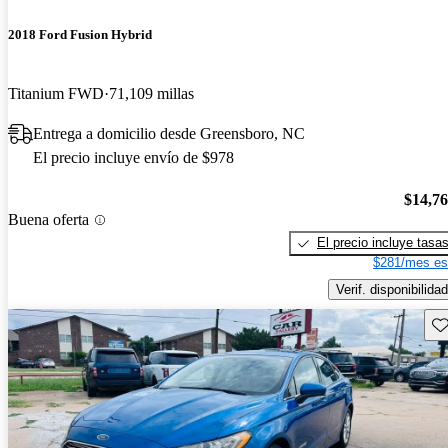
2018 Ford Fusion Hybrid
Titanium FWD
71,109 millas
Entrega a domicilio desde Greensboro, NC
El precio incluye envío de $978
$14,7
Buena oferta
El precio incluye tasa
$281/mes es
Verif. disponibilidad
Gu