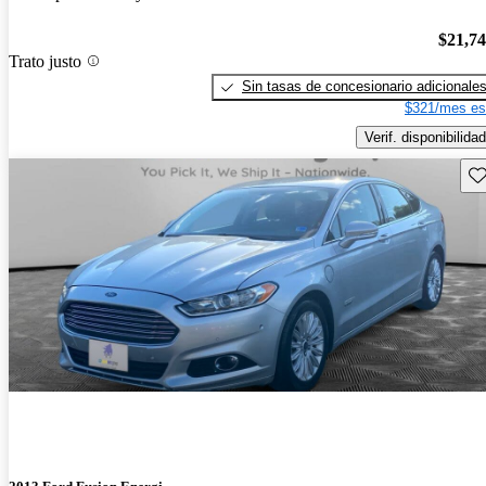
$21,7
Trato justo
Sin tasas de concesionario adicionale
$321/mes es
Verif. disponibilidad
Gu