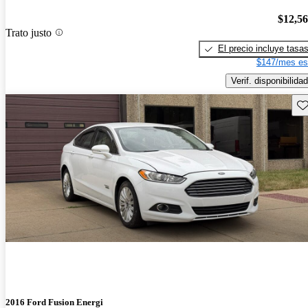
$12,5
Trato justo
El precio incluye tasa
$147/mes es
Verif. disponibilidad
Gu
2016 Ford Fusion Energi