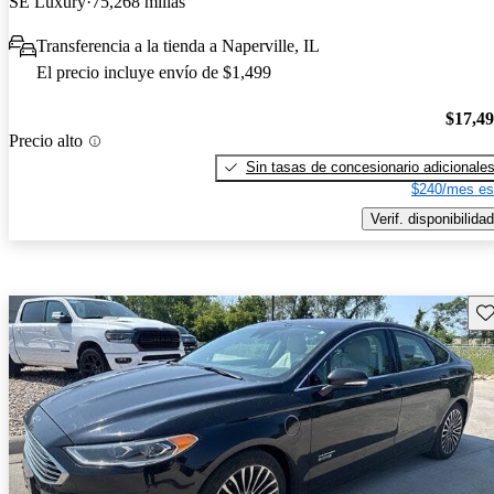
SE Luxury
75,268 millas
Transferencia a la tienda a Naperville, IL
El precio incluye envío de $1,499
$17,4
Precio alto
Sin tasas de concesionario adicionale
$240/mes es
Verif. disponibilidad
Gu