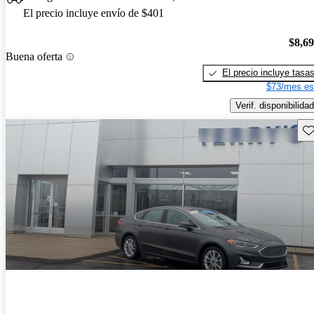
El precio incluye envío de $401
$8,6
Buena oferta
El precio incluye tasa
$73/mes es
Verif. disponibilidad
Gu