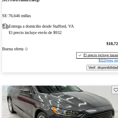
2013 Ford Fusion Energi
SE
76,646 millas
Entrega a domicilio desde Stafford, VA
El precio incluye envío de $932
$10,7
Buena oferta
El precio incluye tasa
$112/mes es
Verif. disponibilidad
Gu