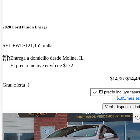
2020 Ford Fusion Energi
SEL FWD
121,155 millas
Entrega a domicilio desde Moline, IL
El precio incluye envío de $172
$14,967
$14,4
Gran oferta
El precio incluye tasa
$185/mes es
Verif. disponibilidad
Gu