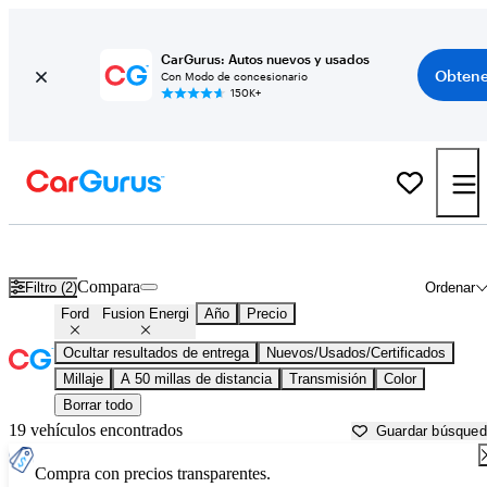
CarGurus: Autos nuevos y usados
Obtene
Con Modo de concesionario
150K+
Ford Fusion Energi usados en venta cerca de
Aurora, IL
Compara
Filtro (2)
Ordenar
Ford
Fusion Energi
Año
Precio
Ocultar resultados de entrega
Nuevos/Usados/Certificados
Millaje
A 50 millas de distancia
Transmisión
Color
Borrar todo
19 vehículos encontrados
Guardar búsque
Compra con precios transparentes.