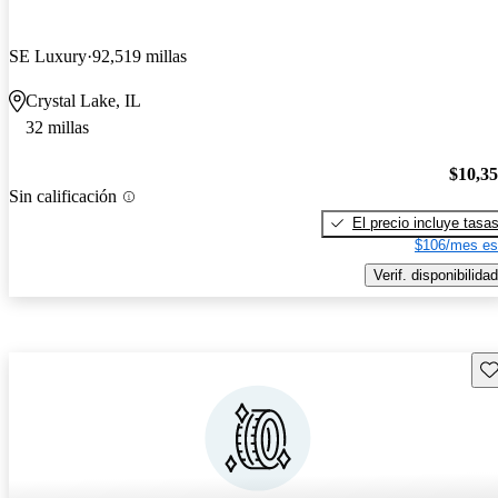
SE Luxury
92,519 millas
Crystal Lake, IL
32 millas
$10,3
Sin calificación
El precio incluye tasa
$106/mes es
Verif. disponibilidad
Gu