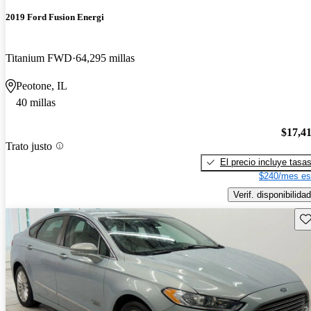
2019 Ford Fusion Energi
Titanium FWD
64,295 millas
Peotone, IL
40 millas
$17,4
Trato justo
El precio incluye tasa
$240/mes es
Verif. disponibilidad
Gu