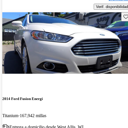
Verif. disponibilidad
Gu
2014 Ford Fusion Energi
Titanium
167,942 millas
Entrega a domicilio desde West Allis, WI