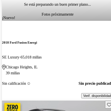
Se está preparando un buen primer plano...
Fotos próximamente
¡Nuevo!
2018 Ford Fusion Energi
SE Luxury
65,018 millas
Chicago Heights, IL
39 millas
Sin calificación
Sin precio publica
Verif. disponibilidad
Gu