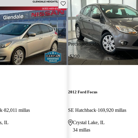
Guarda este Aviso
Precio reducido
-$200
2012 Ford Focus
ck
82,011 millas
SE Hatchback
169,920 millas
s, IL
Crystal Lake, IL
34 millas