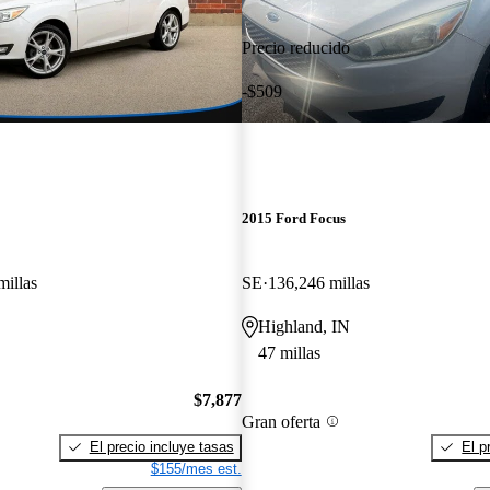
Precio reducido
-$509
2015 Ford Focus
millas
SE
136,246 millas
Highland, IN
47 millas
$7,877
Gran oferta
El precio incluye tasas
El p
$155/mes est.