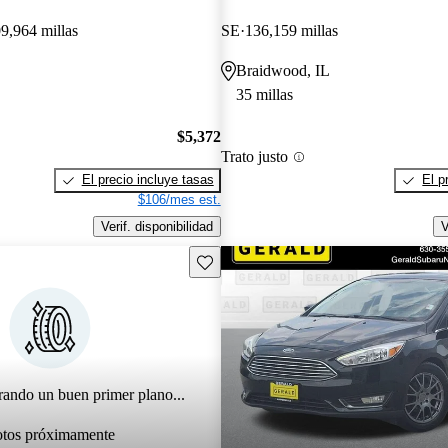
9,964 millas
SE
136,159 millas
Braidwood, IL
35 millas
$5,372
Trato justo
El precio incluye tasas
El p
$106/mes est.
Verif. disponibilidad
V
Guarda este Aviso
rando un buen primer plano...
otos próximamente