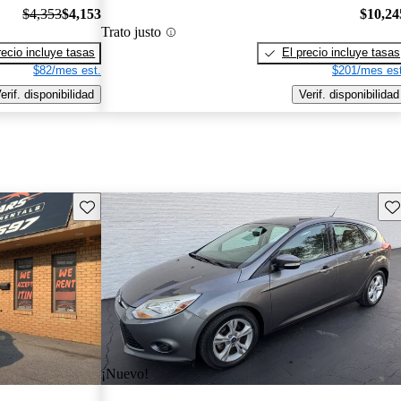
$4,353
$4,153
$10,24
Trato justo
recio incluye tasas
El precio incluye tasas
$82/mes est.
$201/mes est
erif. disponibilidad
Verif. disponibilidad
Guarda este Aviso
Gu
¡Nuevo!