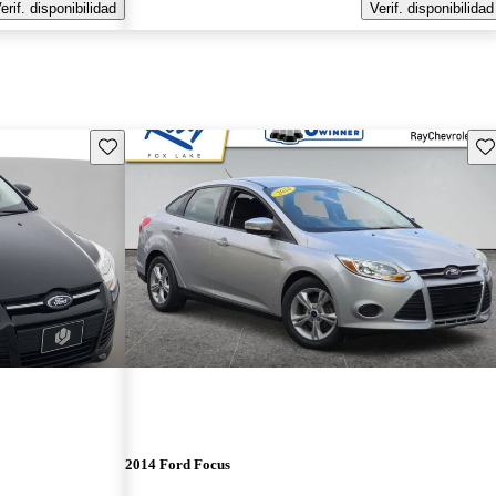
erif. disponibilidad
Verif. disponibilidad
Guarda este Aviso
Gu
2014 Ford Focus