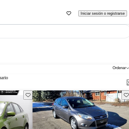
Iniciar sesión o registrarse
Ordenar
nario
Guarda este Aviso
Gu