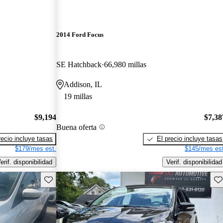
2014 Ford Focus
SE Hatchback
66,980 millas
Addison, IL
19 millas
$9,194
$7,38
Buena oferta
recio incluye tasas
El precio incluye tasas
$179/mes est.
$145/mes est
erif. disponibilidad
Verif. disponibilidad
Guarda este Aviso
Gu