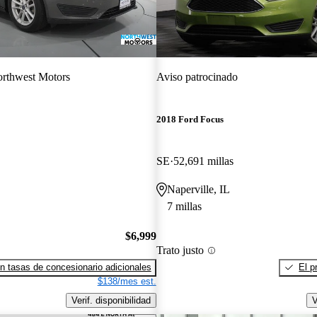
rthwest Motors
Aviso patrocinado
2018 Ford Focus
SE
52,691 millas
Naperville, IL
7 millas
$6,999
Trato justo
n tasas de concesionario adicionales
El p
$138/mes est.
Verif. disponibilidad
V