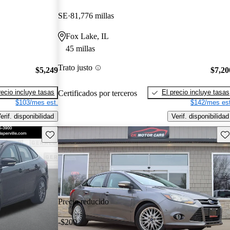
SE
81,776 millas
Fox Lake, IL
45 millas
Trato justo
$5,249
$7,20
recio incluye tasas
El precio incluye tasas
Certificados por terceros
$103/mes est.
$142/mes est
erif. disponibilidad
Verif. disponibilidad
Guarda este Aviso
Gu
Precio reducido
-$200