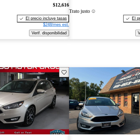
$12,616
Trato justo
El precio incluye tasas
El p
$248/mes est.
Verif. disponibilidad
V
Guarda este Aviso