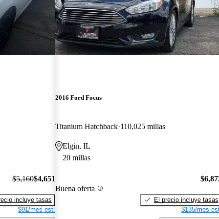
2016 Ford Focus
Titanium Hatchback
110,025 millas
Elgin, IL
20 millas
$5,160
$4,651
$6,87
Buena oferta
recio incluye tasas
El precio incluye tasas
$91/mes est.
$135/mes est