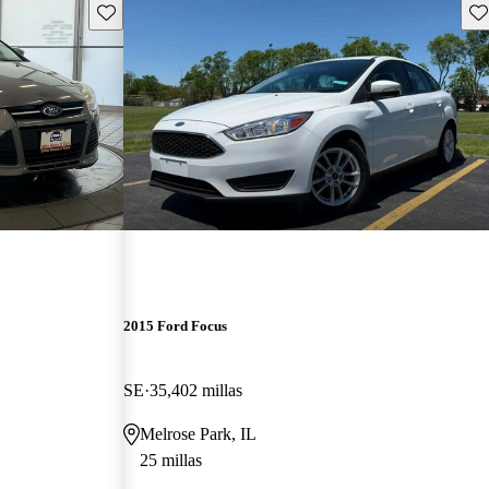
Guarda este Aviso
Gu
2015 Ford Focus
SE
35,402 millas
Melrose Park, IL
25 millas