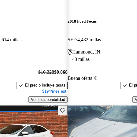
2018 Ford Focus
,614 millas
SE
74,432 millas
Hammond, IN
43 millas
$10,328
$9,868
Buena oferta
El precio incluye tasas
El p
$194/mes est.
Verif. disponibilidad
V
Guarda este Aviso