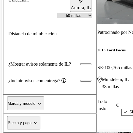
Aurora, IL
Patrocinado por
No
Distancia de mi ubicación
2015 Ford Focus
¿Mostrar avisos solamente de IL?
SE
100,765 millas
Mundelein, IL
¿Incluir avisos con entrega?
38 millas
Trato
Marca y modelo
justo
Si
Precio y pago