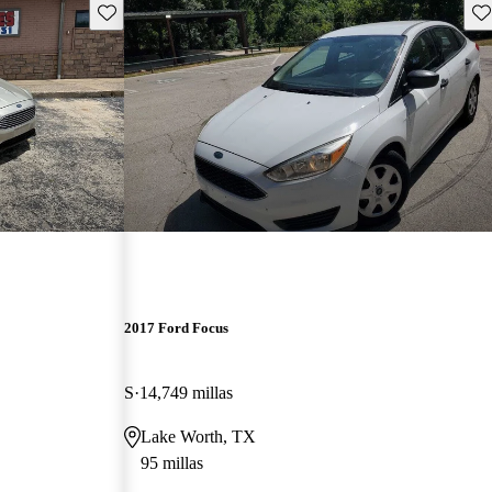
Guarda este Aviso
Gu
2017 Ford Focus
S
14,749 millas
Lake Worth, TX
95 millas