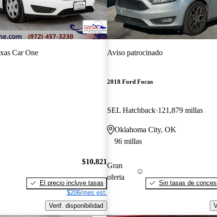
xas Car One
Aviso patrocinado
2018 Ford Focus
SEL Hatchback
121,879 millas
Oklahoma City, OK
96 millas
$10,821
Gran
oferta
El precio incluye tasas
Sin tasas de concesi
$206/mes est.
Verif. disponibilidad
V