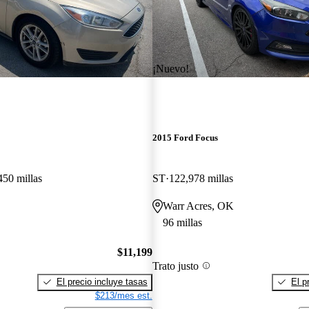
¡Nuevo!
2015 Ford Focus
450 millas
ST
122,978 millas
Warr Acres, OK
96 millas
$11,199
Trato justo
El precio incluye tasas
El p
$213/mes est.