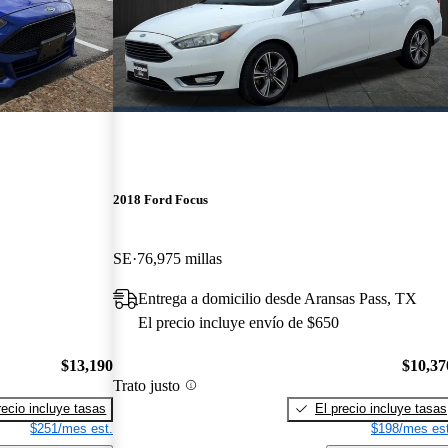
2018 Ford Focus
SE
76,975 millas
Entrega a domicilio desde Aransas Pass, TX
El precio incluye envío de $650
$13,190
$10,37
Trato justo
recio incluye tasas
El precio incluye tasas
$251/mes est.
$198/mes est