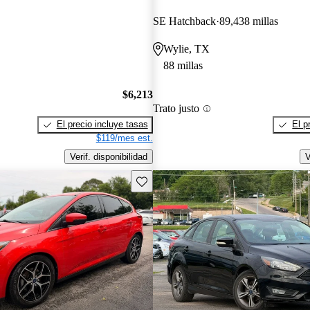
SE Hatchback
89,438 millas
Wylie, TX
88 millas
$6,213
Trato justo
El precio incluye tasas
El p
$119/mes est.
Verif. disponibilidad
V
Guarda este Aviso