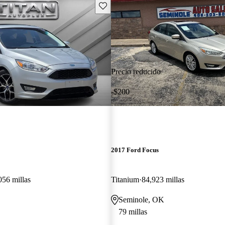
Guarda este Aviso
Precio reducido
-$200
2017 Ford Focus
056 millas
Titanium
84,923 millas
Seminole, OK
79 millas