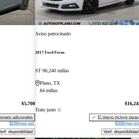
Aviso patrocinado
2017 Ford Focus
ST
96,240 millas
Plano, TX
84 millas
$5,700
$16,24
Trato justo
onario adicionales
El precio incluye tasas
$109/mes est.
$309/mes est
erif. disponibilidad
Verif. disponibilidad