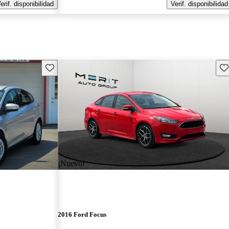
erif. disponibilidad
Verif. disponibilidad
Guarda este Aviso
Gu
¡Nuevo!
2016 Ford Focus