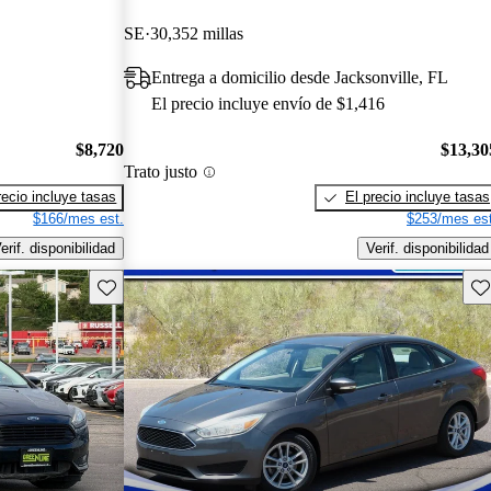
SE
30,352 millas
Entrega a domicilio desde Jacksonville, FL
El precio incluye envío de $1,416
$8,720
$13,30
Trato justo
recio incluye tasas
El precio incluye tasas
$166/mes est.
$253/mes est
erif. disponibilidad
Verif. disponibilidad
Guarda este Aviso
Gu