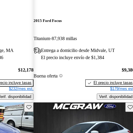
2015 Ford Focus
Titanium
87,938 millas
nge, MA
Entrega a domicilio desde Midvale, UT
86
El precio incluye envío de $1,384
$12,178
$9,38
Buena oferta
recio incluye tasas
El precio incluye tasas
$232/mes est.
$179/mes est
erif. disponibilidad
Verif. disponibilidad
Guarda este Aviso
Gu