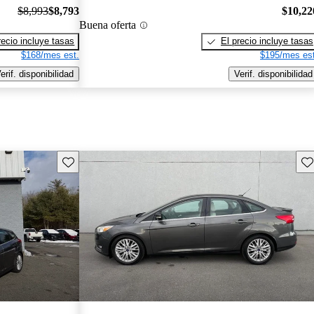
$8,993
$8,793
$10,22
Buena oferta
recio incluye tasas
El precio incluye tasas
$168/mes est.
$195/mes est
erif. disponibilidad
Verif. disponibilidad
Guarda este Aviso
Gu