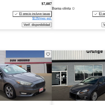
$7,087
Buena oferta
El precio incluye tasas
El p
$135/mes est.
Verif. disponibilidad
V
Guarda este Aviso