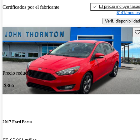
El precio incluye tasa
Certificados por el fabricante
$141/mes es
Verif. disponibilidad
Gu
Precio reducido
-$366
2017 Ford Focus