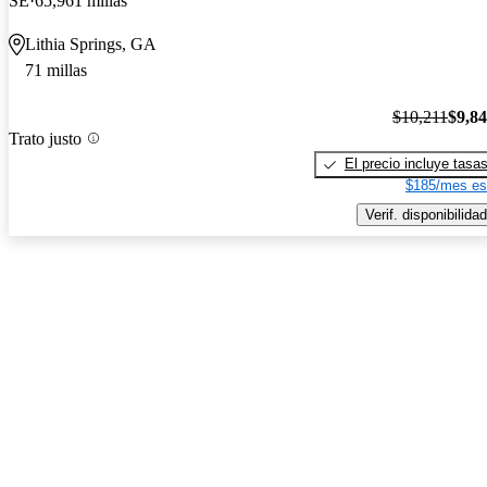
SE
65,961 millas
Lithia Springs, GA
71 millas
$10,211
$9,8
Trato justo
El precio incluye tasa
$185/mes es
Verif. disponibilidad