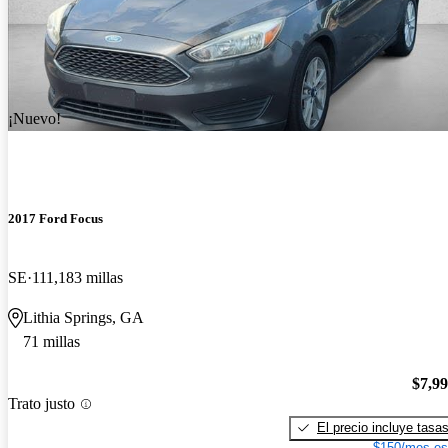
¡Nuevo!
2017 Ford Focus
SE
111,183 millas
Lithia Springs, GA
71 millas
$7,9
Trato justo
El precio incluye tasa
$150/mes es