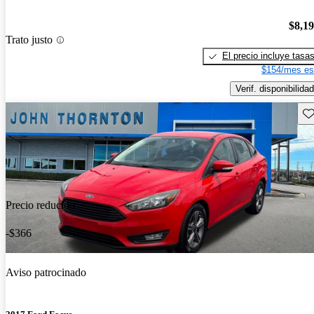
$8,1
Trato justo
El precio incluye tasa
$154/mes es
Verif. disponibilidad
Gu
Precio reducido
-$366
Aviso patrocinado