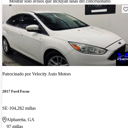
Mostrar solo avisos que incluyan tasas del concesionario
Gu
¡Nuevo!
Patrocinado por
Velocity Auto Motors
2017 Ford Focus
SE
104,282 millas
Alpharetta, GA
97 millas