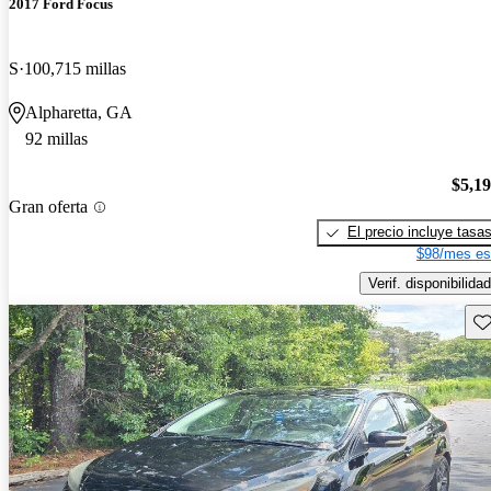
2017 Ford Focus
S
100,715 millas
Alpharetta, GA
92 millas
$5,1
Gran oferta
El precio incluye tasa
$98/mes es
Verif. disponibilidad
Gu