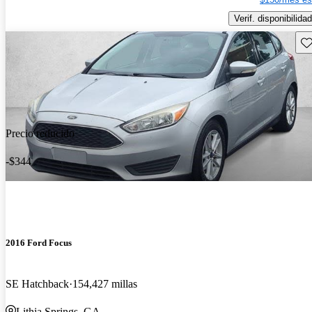
Verif. disponibilidad
Gu
Precio reducido
-$344
2016 Ford Focus
SE Hatchback
154,427 millas
Lithia Springs, GA