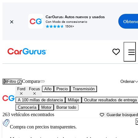
CarGurus: Autos nuevos y usados
Obtene
Con Modo de concesionario
150K+
Ford Focus usados en venta cerca de
Anniston, AL
Compara
Filtro (2)
Ordenar
Ford
Focus
Año
Precio
Transmisión
A 100 millas de distancia
Millaje
Ocultar resultados de entrega
Carrocería
Motor
Borrar todo
263 vehículos encontrados
Guardar búsque
Compra con precios transparentes.