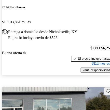
2014 Ford Focus
SE
103,861 millas
Entrega a domicilio desde Nicholasville, KY
El precio incluye envío de $523
$7,866
$6,2
Buena oferta
El precio incluye tasa
$118/mes es
Verif. disponibilidad
Gu