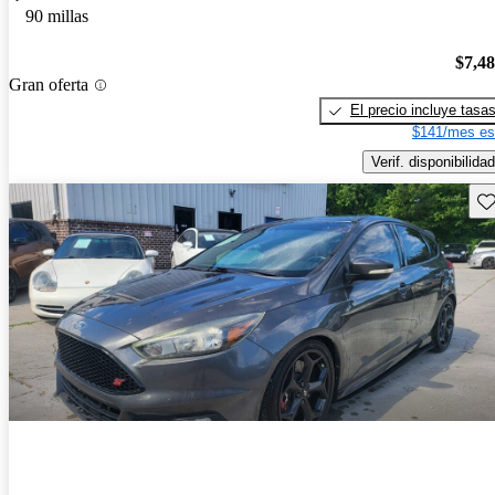
90 millas
$7,4
Gran oferta
El precio incluye tasa
$141/mes es
Verif. disponibilidad
Gu