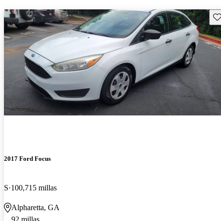
Gu
2017 Ford Focus
S
100,715 millas
Alpharetta, GA
92 millas