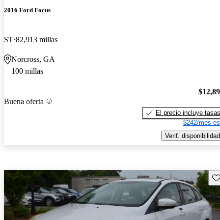
2016 Ford Focus
ST
82,913 millas
Norcross, GA
100 millas
$12,8
Buena oferta
El precio incluye tasa
$242/mes es
Verif. disponibilidad
Gu