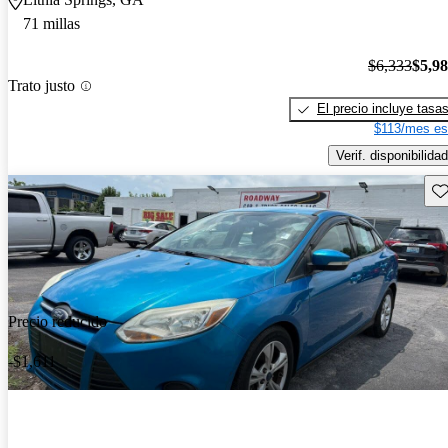
71 millas
$6,333
$5,9
Trato justo
El precio incluye tasa
$113/mes es
Verif. disponibilidad
Gu
Precio reducido
-$1,611