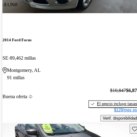
-$3,968
2014 Ford Focus
SE
89,462 millas
Montgomery, AL
91 millas
$10,847
$6,8
Buena oferta
El precio incluye tasa
$129/mes es
Verif. disponibilidad
Gu