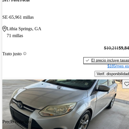
2017 Ford Focus
SE
65,961 millas
Lithia Springs, GA
71 millas
$10,211
$9,8
Trato justo
El precio incluye tasa
$185/mes es
Verif. disponibilidad
Gu
Precio reducido