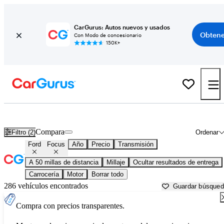
CarGurus: Autos nuevos y usados
Obtene
Con Modo de concesionario
150K+
Ford Focus usados en venta cerca de
Allentown, PA
Compara
Filtro (2)
Ordenar
Ford
Focus
Año
Precio
Transmisión
A 50 millas de distancia
Millaje
Ocultar resultados de entrega
Carrocería
Motor
Borrar todo
286 vehículos encontrados
Guardar búsque
Compra con precios transparentes.