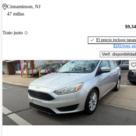
Cinnaminson, NJ
47 millas
$9,3
Trato justo
El precio incluye tasa
$181/mes es
Verif. disponibilidad
Gu