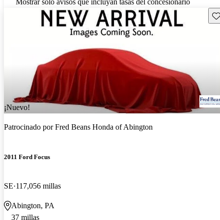
Mostrar solo avisos que incluyan tasas del concesionario
Gu
¡Nuevo!
Patrocinado por
Fred Beans Honda of Abington
2011 Ford Focus
SE
117,056 millas
Abington, PA
37 millas