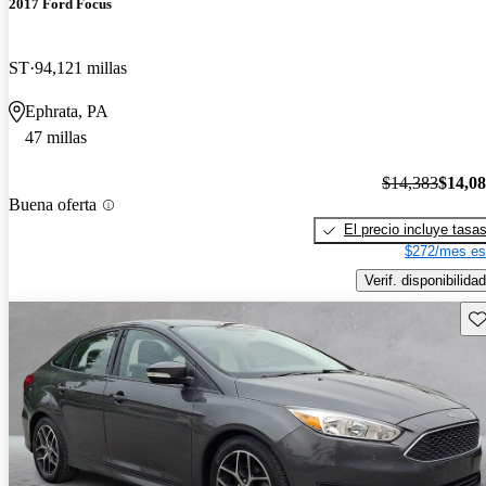
2017 Ford Focus
ST
94,121 millas
Ephrata, PA
47 millas
$14,383
$14,0
Buena oferta
El precio incluye tasa
$272/mes es
Verif. disponibilidad
Gu