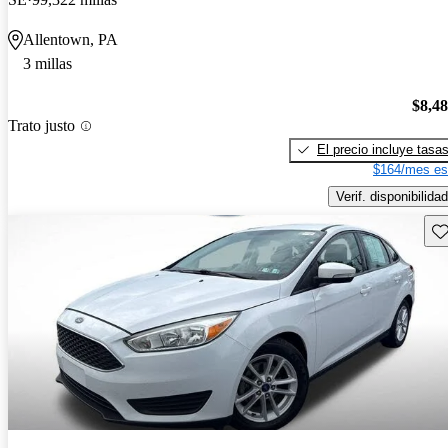
Allentown, PA
3 millas
$8,4
Trato justo
El precio incluye tasa
$164/mes es
Verif. disponibilidad
Gu