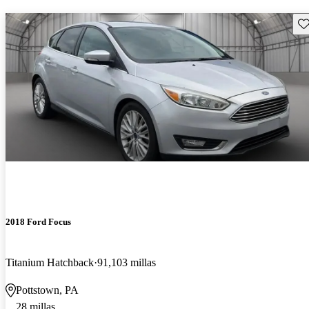
Gu
2018 Ford Focus
Titanium Hatchback
91,103 millas
Pottstown, PA
28 millas