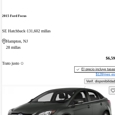
2015 Ford Focus
SE Hatchback
131,602 millas
Hampton, NJ
28 millas
$6,5
Trato justo
El precio incluye tasa
$128/mes es
Verif. disponibilidad
Gu