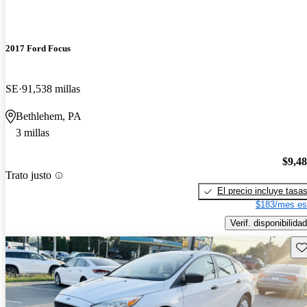
2017 Ford Focus
SE
91,538 millas
Bethlehem, PA
3 millas
$9,4
Trato justo
El precio incluye tasa
$183/mes es
Verif. disponibilidad
Gu