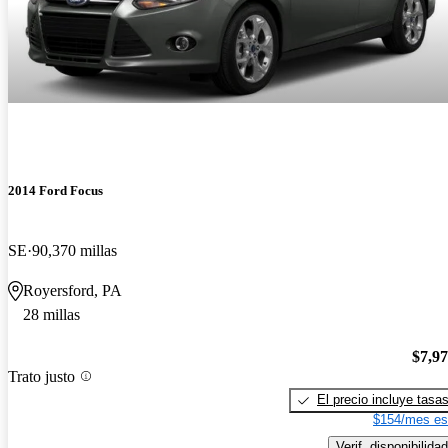
2014 Ford Focus
SE
90,370 millas
Royersford, PA
28 millas
$7,9
Trato justo
El precio incluye tasa
$154/mes es
Verif. disponibilidad