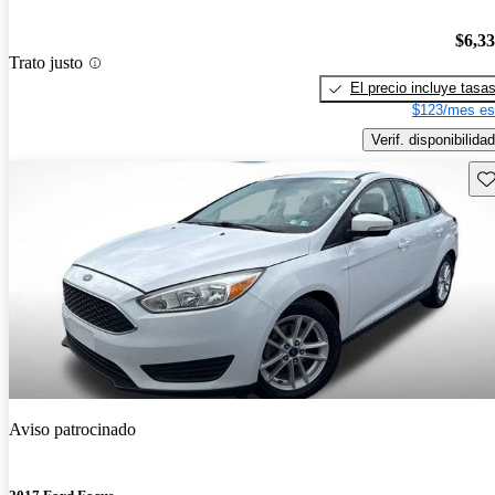
$6,3
Trato justo
El precio incluye tasa
$123/mes es
Verif. disponibilidad
Gu
Aviso patrocinado