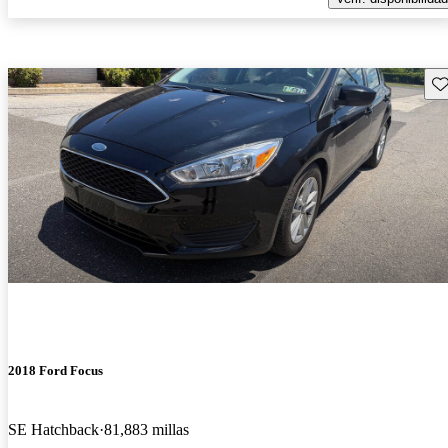
Gu
2018 Ford Focus
SE Hatchback
81,883 millas