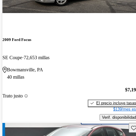
2009 Ford Focus
SE Coupe
72,653 millas
Bowmansville, PA
40 millas
$7,1
Trato justo
El precio incluye tasa
$139/mes es
Verif. disponibilidad
Gu