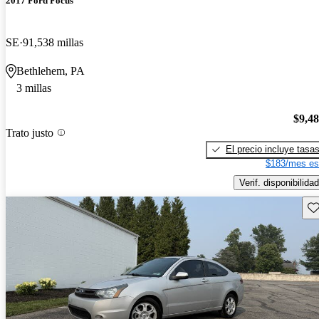
2017 Ford Focus
SE
91,538 millas
Bethlehem, PA
3 millas
$9,4
Trato justo
El precio incluye tasa
$183/mes es
Verif. disponibilidad
Gu