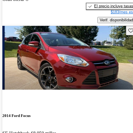
El precio incluye tasa
$183/mes es
Verif. disponibilidad
Gu
2014 Ford Focus