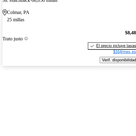
SE Hatchback
68,050 millas
Colmar, PA
25 millas
$8,4
Trato justo
El precio incluye tasa
$164/mes es
Verif. disponibilidad