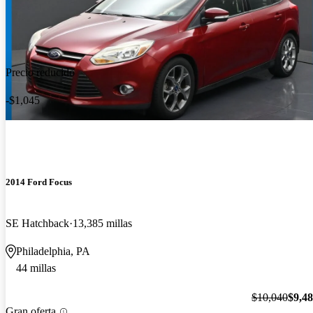
Precio reducido
-$1,045
2014 Ford Focus
SE Hatchback
13,385 millas
Philadelphia, PA
44 millas
$10,040
$9,4
Gran oferta