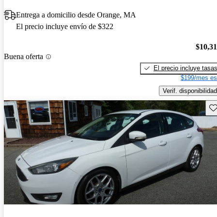
Entrega a domicilio desde Orange, MA
El precio incluye envío de $322
$10,3
Buena oferta
El precio incluye tasa
$199/mes es
Verif. disponibilidad
Gu