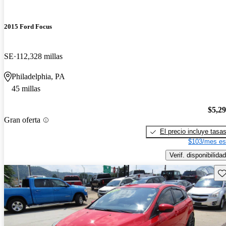
2015 Ford Focus
SE
112,328 millas
Philadelphia, PA
45 millas
$5,2
Gran oferta
El precio incluye tasa
$103/mes es
Verif. disponibilidad
Gu