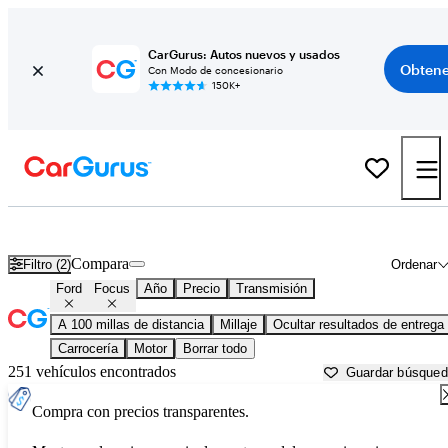
CarGurus: Autos nuevos y usados
Obtene
Con Modo de concesionario
150K+
Ford Focus usados en venta cerca de
Albany, NY
Compara
Filtro (2)
Ordenar
Ford
Focus
Año
Precio
Transmisión
A 100 millas de distancia
Millaje
Ocultar resultados de entrega
Carrocería
Motor
Borrar todo
251 vehículos encontrados
Guardar búsque
Compra con precios transparentes.