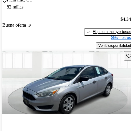
82 millas
$4,3
Buena oferta
El precio incluye tasa
$86/mes es
Verif. disponibilidad
Gu