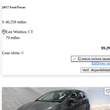
2017 Ford Focus
S
46,559 millas
East Windsor, CT
79 millas
$9,2
Gran oferta
El precio incluye tasa
$183/mes es
Verif. disponibilidad
Gu