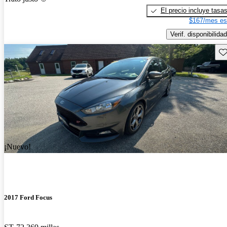
El precio incluye tasa
$167/mes es
Verif. disponibilidad
Gu
¡Nuevo!
2017 Ford Focus