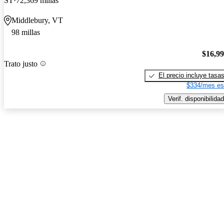
ST
72,369 millas
Middlebury, VT
98 millas
$16,9
Trato justo
El precio incluye tasa
$334/mes es
Verif. disponibilidad