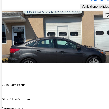
Verif. disponibilidad
Gu
¡Nuevo!
2015 Ford Focus
SE
141,979 millas
Plainville, CT