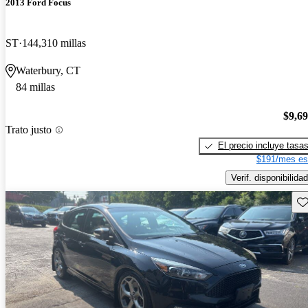
2013 Ford Focus
ST
144,310 millas
Waterbury, CT
84 millas
$9,6
Trato justo
El precio incluye tasa
$191/mes es
Verif. disponibilidad
Gu