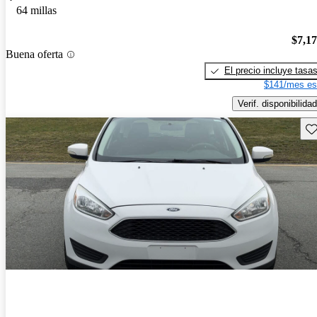
64 millas
$7,1
Buena oferta
El precio incluye tasa
$141/mes es
Verif. disponibilidad
Gu