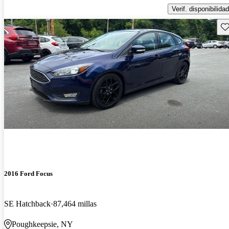
Verif. disponibilidad
Gu
2016 Ford Focus
SE Hatchback
87,464 millas
Poughkeepsie, NY