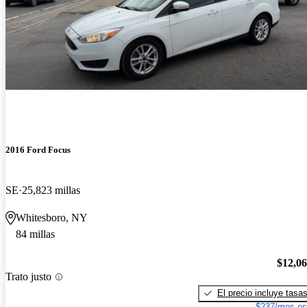
2016 Ford Focus
SE
25,823 millas
Whitesboro, NY
84 millas
$12,0
Trato justo
El precio incluye tasa
$237/mes es