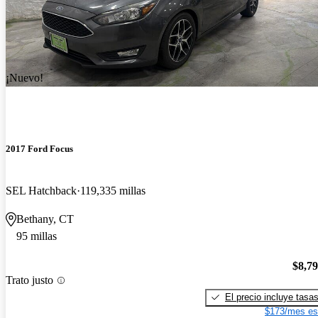
¡Nuevo!
2017 Ford Focus
SEL Hatchback
119,335 millas
Bethany, CT
95 millas
$8,7
Trato justo
El precio incluye tasa
$173/mes es