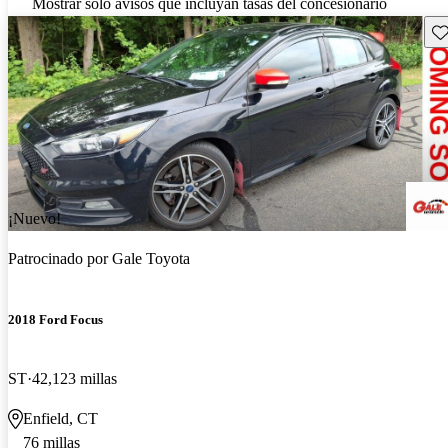
Mostrar solo avisos que incluyan tasas del concesionario
Gu
¡Nuevo!
Patrocinado por
Gale Toyota
2018 Ford Focus
ST
42,123 millas
Enfield, CT
76 millas