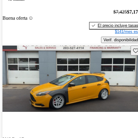
$7,425
$7,1
Buena oferta
El precio incluye tasa
$141/mes es
Verif. disponibilidad
Gu