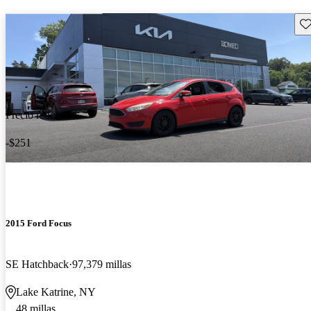
Gu
Precio reducido
-$251
2015 Ford Focus
SE Hatchback
97,379 millas
Lake Katrine, NY
48 millas