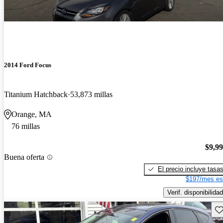
2014 Ford Focus
Titanium Hatchback
53,873 millas
Orange, MA
76 millas
$9,9
Buena oferta
El precio incluye tasa
$197/mes es
Verif. disponibilidad
Gu