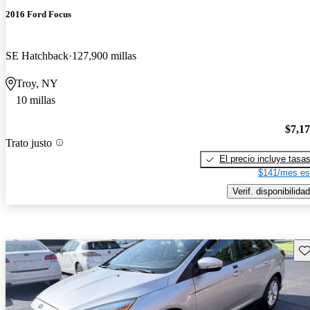
2016 Ford Focus
SE Hatchback
127,900 millas
Troy, NY
10 millas
$7,1
Trato justo
El precio incluye tasa
$141/mes es
Verif. disponibilidad
Gu