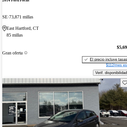
2014 Ford Focus
SE
73,871 millas
East Hartford, CT
85 millas
$5,6
Gran oferta
El precio incluye tasa
$112/mes es
Verif. disponibilidad
Gu