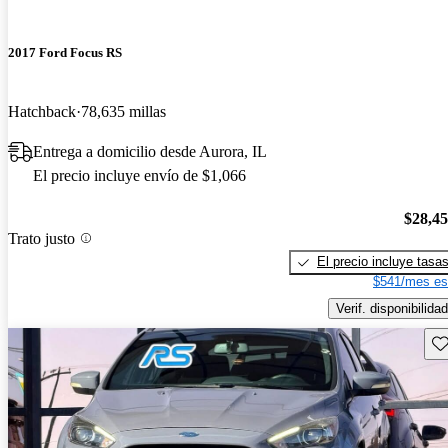
2017 Ford Focus RS
Hatchback
78,635 millas
Entrega a domicilio desde Aurora, IL
El precio incluye envío de $1,066
$28,4
Trato justo
El precio incluye tasa
$541/mes es
Verif. disponibilidad
Gu