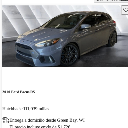
Gu
2016 Ford Focus RS
Hatchback
111,939 millas
Entrega a domicilio desde Green Bay, WI
El precio incluye envío de $1,726