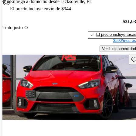
Entrega a domicilio desde Jacksonville, FL
El precio incluye envío de $944
$31,0
Trato justo
El precio incluye tasa
$590/mes es
Verif. disponibilidad
Gu