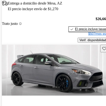
Entrega a domicilio desde Mesa, AZ
El precio incluye envío de $1,270
$26,6
Trato justo
El precio incluye tasa
$507/mes es
Verif. disponibilidad
Gu