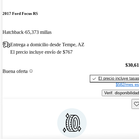
2017 Ford Focus RS
Hatchback
65,373 millas
Entrega a domicilio desde Tempe, AZ
El precio incluye envío de $767
$30,6
Buena oferta
El precio incluye tasa
$582/mes es
Verif. disponibilidad
Gu