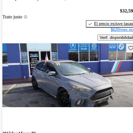
$32,5
Trato justo
El precio incluye tasa
$620/mes es
Verif. disponibilidad
Gu