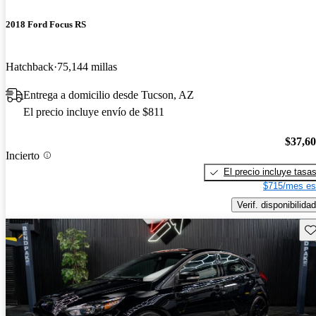
2018 Ford Focus RS
Hatchback
75,144 millas
Entrega a domicilio desde Tucson, AZ
El precio incluye envío de $811
$37,6
Incierto
El precio incluye tasa
$715/mes es
Verif. disponibilidad
Gu