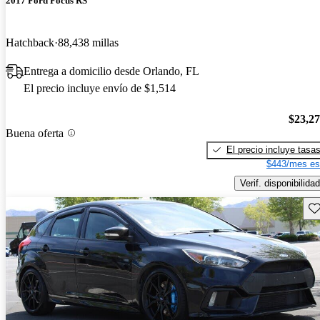
2017 Ford Focus RS
Hatchback
88,438 millas
Entrega a domicilio desde Orlando, FL
El precio incluye envío de $1,514
$23,2
Buena oferta
El precio incluye tasa
$443/mes es
Verif. disponibilidad
Gu