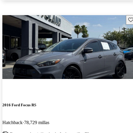
Gu
2016 Ford Focus RS
Hatchback
78,729 millas