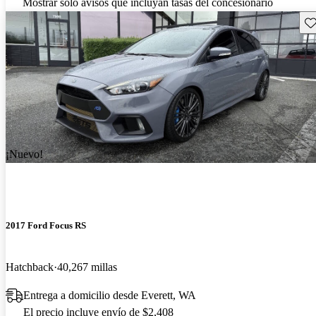
Mostrar solo avisos que incluyan tasas del concesionario
Gu
¡Nuevo!
2017 Ford Focus RS
Hatchback
40,267 millas
Entrega a domicilio desde Everett, WA
El precio incluye envío de $2,408