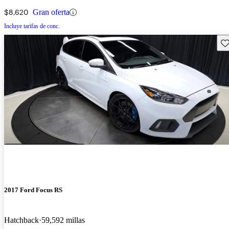
$8,620
Gran oferta
Incluye tarifas de conc.
Gu
2017 Ford Focus RS
Hatchback
59,592 millas