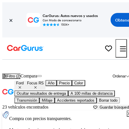
CarGurus: Autos nuevos y usados
Obtene
Con Modo de concesionario
150K+
Ford Focus RS usados en venta cerca de
Ardmore, OK
Compara
Filtro (2)
Ordenar
Ford
Focus RS
Año
Precio
Color
Ocultar resultados de entrega
A 100 millas de distancia
Transmisión
Millaje
Accidentes reportados
Borrar todo
23 vehículos encontrados
Guardar búsque
Compra con precios transparentes.