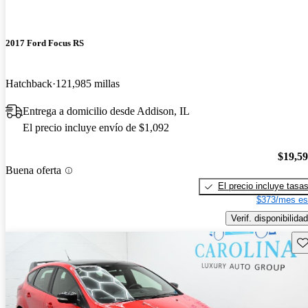
2017 Ford Focus RS
Hatchback
121,985 millas
Entrega a domicilio desde Addison, IL
El precio incluye envío de $1,092
$19,5
Buena oferta
El precio incluye tasa
$373/mes es
Verif. disponibilidad
Gu