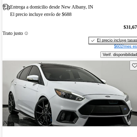
Entrega a domicilio desde New Albany, IN
El precio incluye envío de $688
$31,6
Trato justo
El precio incluye tasa
$602/mes es
Verif. disponibilidad
Gu
¡Nuevo!