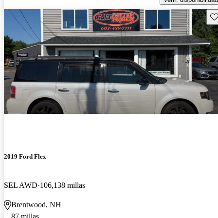
Gu
2019 Ford Flex
SEL AWD
106,138 millas
Brentwood, NH
87 millas