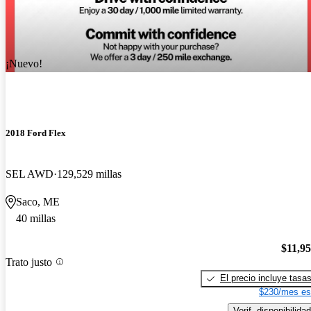
¡Nuevo!
2018 Ford Flex
SEL AWD
129,529 millas
Saco, ME
40 millas
$11,9
Trato justo
El precio incluye tasa
$230/mes es
Verif. disponibilidad