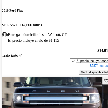
2019 Ford Flex
SEL AWD
114,606 millas
Entrega a domicilio desde Wolcott, CT
El precio incluye envío de $1,115
$14,9
Trato justo
El precio incluye tasa
$287/mes es
Verif. disponibilidad
Gu