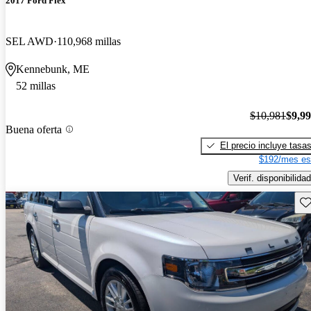
2017 Ford Flex
SEL AWD
110,968 millas
Kennebunk, ME
52 millas
$10,981
$9,9
Buena oferta
El precio incluye tasa
$192/mes es
Verif. disponibilidad
Gu