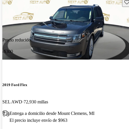
Gu
Precio reducido
-$300
2019 Ford Flex
SEL AWD
72,930 millas
Entrega a domicilio desde Mount Clemens, MI
El precio incluye envío de $963