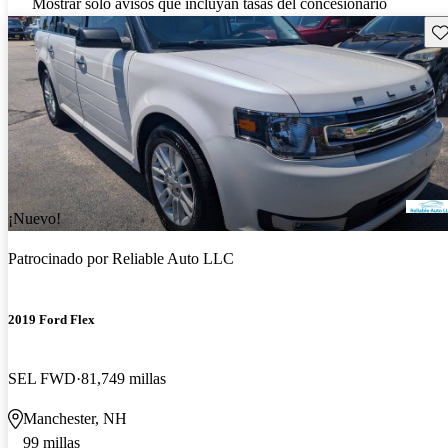
Mostrar solo avisos que incluyan tasas del concesionario
Gu
¡Nuevo!
Patrocinado por
Reliable Auto LLC
2019 Ford Flex
SEL FWD
81,749 millas
Manchester, NH
99 millas