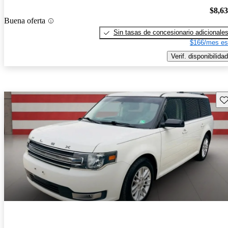
$8,6
Buena oferta
Sin tasas de concesionario adicionale
$166/mes es
Verif. disponibilidad
Gu