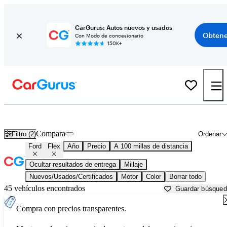
CarGurus: Autos nuevos y usados
Obtene
Con Modo de concesionario
150K+
Ford Flex usados en venta cerca de
Auburn, ME
Compara
Filtro (2)
Ordenar
Ford
Flex
Año
Precio
A 100 millas de distancia
Ocultar resultados de entrega
Millaje
Nuevos/Usados/Certificados
Motor
Color
Borrar todo
45 vehículos encontrados
Guardar búsque
Compra con precios transparentes.