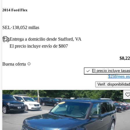
2014 Ford Flex
SEL
138,052 millas
Entrega a domicilio desde Stafford, VA
El precio incluye envío de $807
$8,2
Buena oferta
El precio incluye tasa
$158/mes es
Verif. disponibilidad
Gu