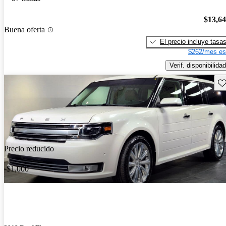
$13,6
Buena oferta
El precio incluye tasa
$262/mes es
Verif. disponibilidad
Gu
Precio reducido
-$1,000