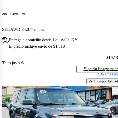
2019 Ford Flex
SEL AWD
84,077 millas
Entrega a domicilio desde Louisville, KY
El precio incluye envío de $1,818
$19,1
Trato justo
El precio incluye tasa
$368/mes es
Verif. disponibilidad
Gu