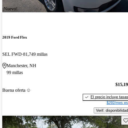
¡Nuevo!
2019 Ford Flex
SEL FWD
81,749 millas
Manchester, NH
99 millas
$15,1
Buena oferta
El precio incluye tasa
$292/mes es
Verif. disponibilidad
Gu