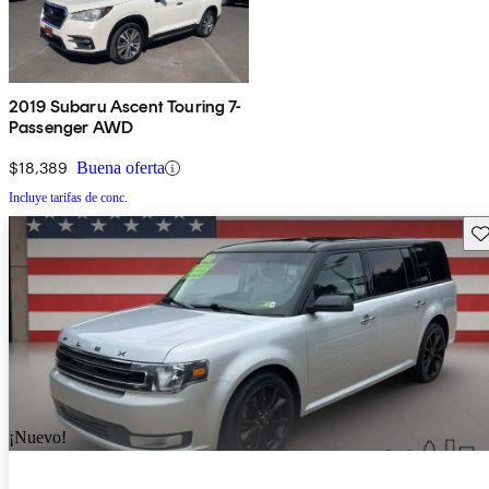
2019 Subaru Ascent Touring 7-
Passenger AWD
$18,389
Buena oferta
Incluye tarifas de conc.
Gu
¡Nuevo!