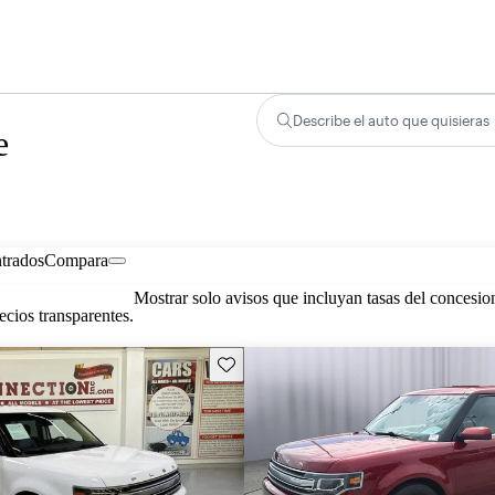
Describe el auto que quisieras
e
trados
Compara
Mostrar solo avisos que incluyan tasas del concesio
cios transparentes.
Guarda este Aviso