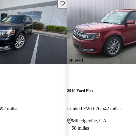
Guarda este Aviso
¡Nuevo!
2019 Ford Flex
492 millas
Limited FWD
76,542 millas
Milledgeville, GA
58 millas