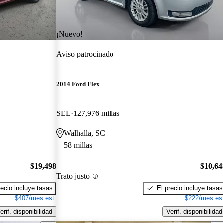
¡Nuevo!
Aviso patrocinado
2014 Ford Flex
SEL
127,976 millas
Walhalla, SC
58 millas
$19,498
$10,64
Trato justo
recio incluye tasas
El precio incluye tasas
$407/mes est.
$222/mes est
erif. disponibilidad
Verif. disponibilidad