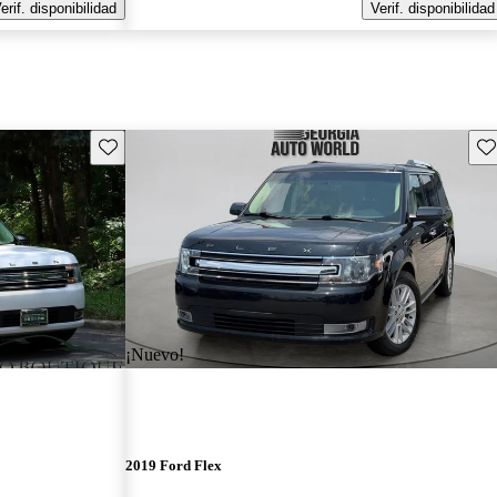
erif. disponibilidad
Verif. disponibilidad
Guarda este Aviso
Gu
¡Nuevo!
2019 Ford Flex