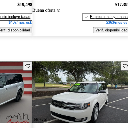
$19,498
$17,39
Buena oferta
recio incluye tasas
El precio incluye tasas
$407/mes est.
$363/mes est
erif. disponibilidad
Verif. disponibilidad
Guarda este Aviso
Gu
¡Nuevo!