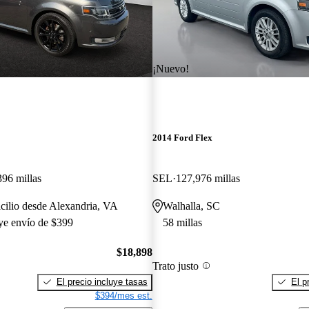
¡Nuevo!
2014 Ford Flex
396 millas
SEL
127,976 millas
cilio desde Alexandria, VA
Walhalla, SC
uye envío de $399
58 millas
$18,898
Trato justo
El precio incluye tasas
El p
$394/mes est.