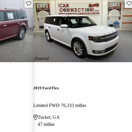
Guarda este Aviso
Gu
¡Nuevo!
2019 Ford Flex
Limited FWD
76,333 millas
Tucker, GA
47 millas