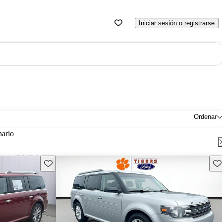
Iniciar sesión o registrarse
Ordenar
nario
Guarda este Aviso
Gu