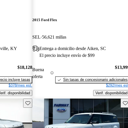
2015 Ford Flex
SEL
56,621 millas
sville, KY
Entrega a domicilio desde Aiken, SC
El precio incluye envío de $99
$18,128
$13,99
Buena
oferta
recio incluye tasas
Sin tasas de concesionario adicionales
$378/mes est.
$292/mes est
erif. disponibilidad
Verif. disponibilidad
Guarda este Aviso
Gu