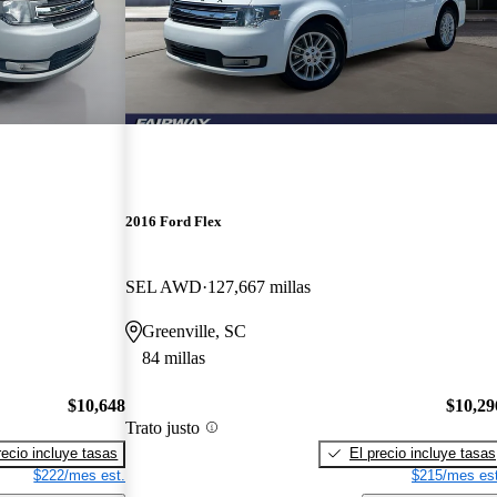
2016 Ford Flex
SEL AWD
127,667 millas
Greenville, SC
84 millas
$10,648
$10,29
Trato justo
recio incluye tasas
El precio incluye tasas
$222/mes est.
$215/mes est