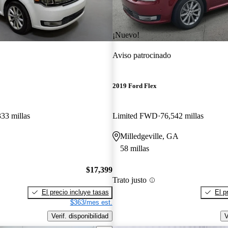
¡Nuevo!
Aviso patrocinado
2019 Ford Flex
333 millas
Limited FWD
76,542 millas
Milledgeville, GA
58 millas
$17,399
Trato justo
El precio incluye tasas
El p
$363/mes est.
Verif. disponibilidad
V