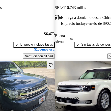
as
SEL
116,743 millas
Entrega a domicilio desde Chic
El precio incluye envío de $902
$6,473
Buena
oferta
El precio incluye tasas
Sin tasas de concesi
$135/mes est.
Verif. disponibilidad
V
Guarda este Aviso
Precio reducido
-$1,000