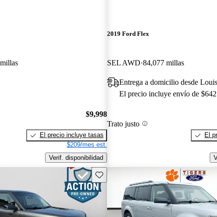
2019 Ford Flex
millas
SEL AWD
84,077 millas
Entrega a domicilio desde Loui
El precio incluye envío de $642
$9,998
Trato justo
El precio incluye tasas
El p
$209/mes est.
Verif. disponibilidad
V
Guarda este Aviso