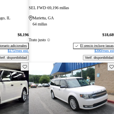
SEL FWD
69,196 millas
ago, IL
Marietta, GA
64 millas
$8,196
$18,68
Trato justo
onario adicionales
El precio incluye tasas
$171/mes est.
$390/mes est
erif. disponibilidad
Verif. disponibilidad
Guarda este Aviso
Gu