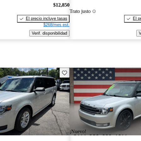
$12,850
Trato justo
El precio incluye tasas
El p
$268/mes est.
Verif. disponibilidad
V
Guarda este Aviso
¡Nuevo!