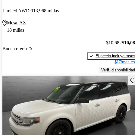
Limited AWD
113,968 millas
Mesa, AZ
18 millas
$10,682
$10,0
Buena oferta
El precio incluye tasa
$17/mes es
Verif. disponibilidad
Gu