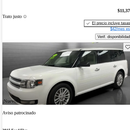
$11,3
Trato justo
El precio incluye tasa
$42/mes es
Verif. disponibilidad
Gu
¡Nuevo!
Aviso patrocinado