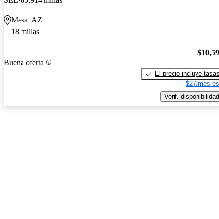
SEL
85,914 millas
Mesa, AZ
18 millas
$10,5
Buena oferta
El precio incluye tasa
$27/mes es
Verif. disponibilidad