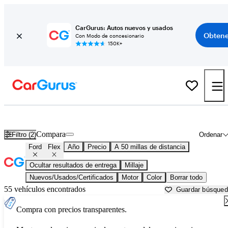
CarGurus: Autos nuevos y usados
Obtene
Con Modo de concesionario
150K+
Ford Flex usados en venta cerca de
Apache Junction, AZ
Compara
Filtro (2)
Ordenar
Ford
Flex
Año
Precio
A 50 millas de distancia
Ocultar resultados de entrega
Millaje
Nuevos/Usados/Certificados
Motor
Color
Borrar todo
55 vehículos encontrados
Guardar búsque
Compra con precios transparentes.