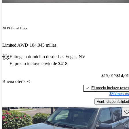
2019 Ford Flex
Limited AWD
104,043 millas
Entrega a domicilio desde Las Vegas, NV
El precio incluye envío de $418
$15,017
$14,0
Buena oferta
El precio incluye tasa
$89/mes es
Verif. disponibilidad
Gu