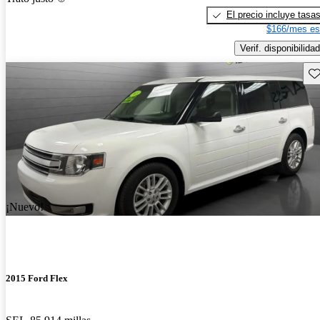
El precio incluye tasa
$166/mes es
Verif. disponibilidad
Gu
¡Nuevo!
2015 Ford Flex