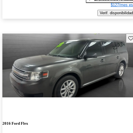
$127/mes es
Verif. disponibilidad
Gu
2016 Ford Flex