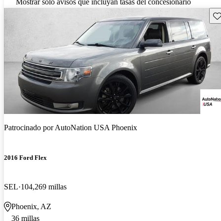
Mostrar solo avisos que incluyan tasas del concesionario
Gu
Patrocinado por
AutoNation USA Phoenix
2016 Ford Flex
SEL
104,269 millas
Phoenix, AZ
36 millas