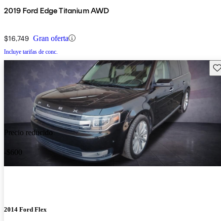
2019 Ford Edge Titanium AWD
$16,749
Gran oferta
Incluye tarifas de conc.
Gu
Precio reducido
-$600
2014 Ford Flex