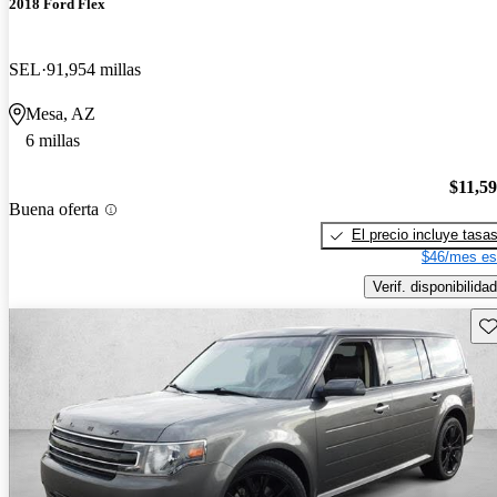
2018 Ford Flex
SEL
91,954 millas
Mesa, AZ
6 millas
$11,5
Buena oferta
El precio incluye tasa
$46/mes es
Verif. disponibilidad
Gu