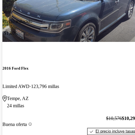
Precio reducido
-$1,076
2016 Ford Flex
Limited AWD
123,796 millas
Tempe, AZ
24 millas
$10,576
$10,2
Buena oferta
El precio incluye tasa