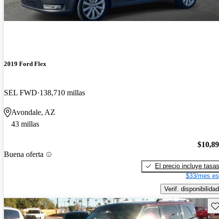
2019 Ford Flex
SEL FWD
138,710 millas
Avondale, AZ
43 millas
$10,8
Buena oferta
El precio incluye tasa
$33/mes es
Verif. disponibilidad
Gu