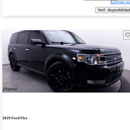
$22/mes es
Verif. disponibilidad
Gu
¡Nuevo!
2019 Ford Flex