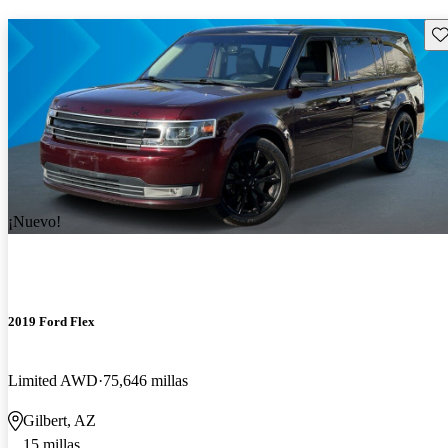
Gu
¡Nuevo!
2019 Ford Flex
Limited AWD
75,646 millas
Gilbert, AZ
15 millas