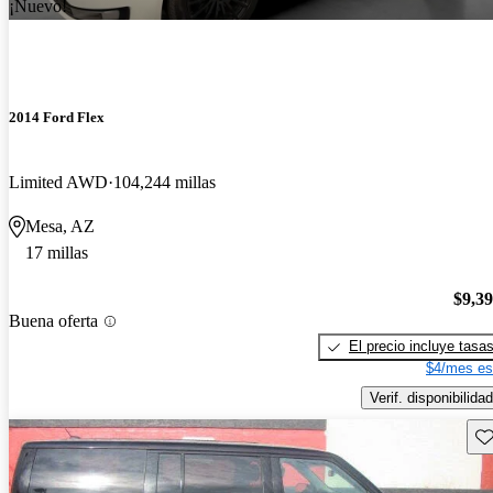
¡Nuevo!
2014 Ford Flex
Limited AWD
104,244 millas
Mesa, AZ
17 millas
$9,3
Buena oferta
El precio incluye tasa
$4/mes es
Verif. disponibilidad
Gu