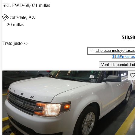
SEL FWD
68,071 millas
Scottsdale, AZ
20 millas
$18,9
Trato justo
El precio incluye tasa
$189/mes es
Verif. disponibilidad
Gu
¡Nuevo!