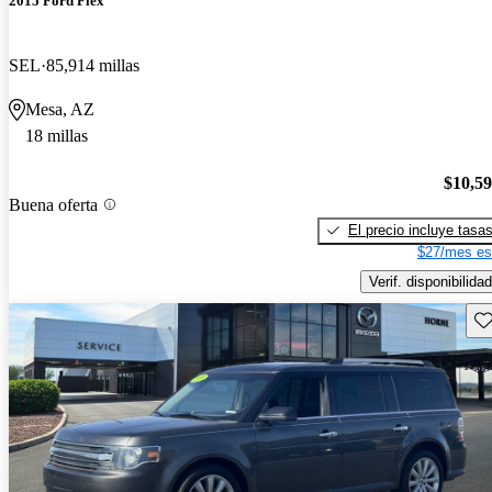
2015 Ford Flex
SEL
85,914 millas
Mesa, AZ
18 millas
$10,5
Buena oferta
El precio incluye tasa
$27/mes es
Verif. disponibilidad
Gu