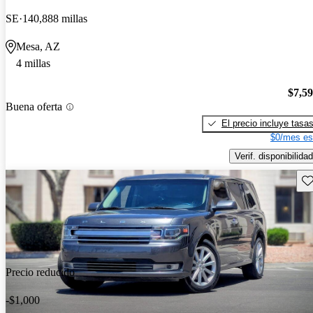
SE
140,888 millas
Mesa, AZ
4 millas
$7,5
Buena oferta
El precio incluye tasa
$0/mes es
Verif. disponibilidad
Gu
Precio reducido
-$1,000