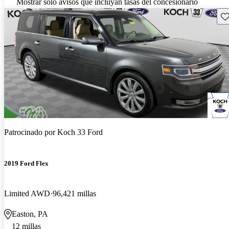
Mostrar solo avisos que incluyan tasas del concesionario
Gu
Patrocinado por
Koch 33 Ford
2019 Ford Flex
Limited AWD
96,421 millas
Easton, PA
12 millas