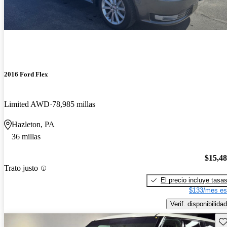
2016 Ford Flex
Limited AWD
78,985 millas
Hazleton, PA
36 millas
$15,4
Trato justo
El precio incluye tasa
$133/mes es
Verif. disponibilidad
Gu