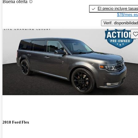
Buena oferta
El precio incluye tasa
$78/mes es
Verif. disponibilidad
Gu
2018 Ford Flex