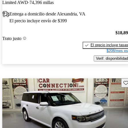
Limited AWD
74,396 millas
Entrega a domicilio desde Alexandria, VA
El precio incluye envío de $399
$18,8
Trato justo
El precio incluye tasa
$208/mes es
Verif. disponibilidad
Gu