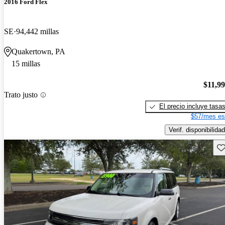
2016 Ford Flex
SE
94,442 millas
Quakertown, PA
15 millas
$11,9
Trato justo
El precio incluye tasa
$57/mes es
Verif. disponibilidad
Gu