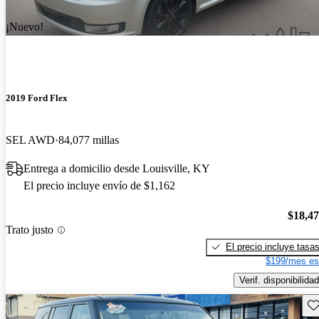
¡Nuevo!
2019 Ford Flex
SEL AWD
84,077 millas
Entrega a domicilio desde Louisville, KY
El precio incluye envío de $1,162
$18,4
Trato justo
El precio incluye tasa
$199/mes es
Verif. disponibilidad
Gu