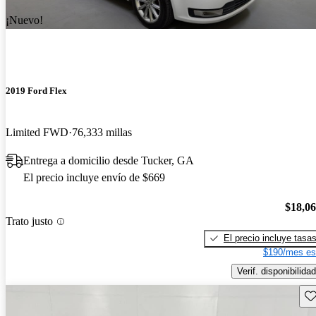
¡Nuevo!
2019 Ford Flex
Limited FWD
76,333 millas
Entrega a domicilio desde Tucker, GA
El precio incluye envío de $669
$18,0
Trato justo
El precio incluye tasa
$190/mes es
Verif. disponibilidad
Gu