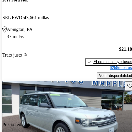
2019 Ford Flex
SEL FWD
43,661 millas
Abington, PA
37 millas
$21,1
Trato justo
El precio incluye tasa
$258/mes es
Verif. disponibilidad
Gu
Precio reducido