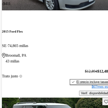
-$411
2015 Ford Flex
SE
74,865 millas
Broomall, PA
43 millas
$12,894
$12,4
Trato justo
El precio incluye tasa
$67/mes es
Verif. disponibilidad
Gu