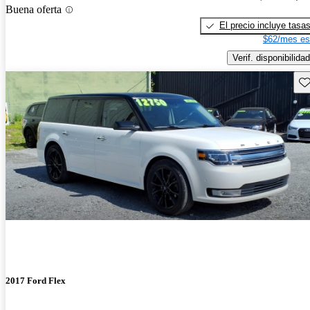
Buena oferta
El precio incluye tasa
$62/mes es
Verif. disponibilidad
Gu
2017 Ford Flex