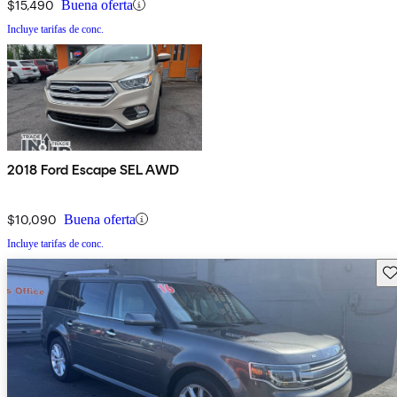
$15,490
Buena oferta
Incluye tarifas de conc.
2018 Ford Escape SEL AWD
$10,090
Buena oferta
Incluye tarifas de conc.
Gu