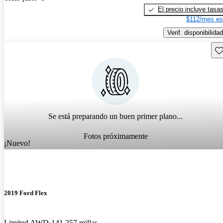
El precio incluye tasa
$112/mes es
Verif. disponibilidad
Gu
Se está preparando un buen primer plano...
Fotos próximamente
¡Nuevo!
2019 Ford Flex
Limited AWD
141,257 millas