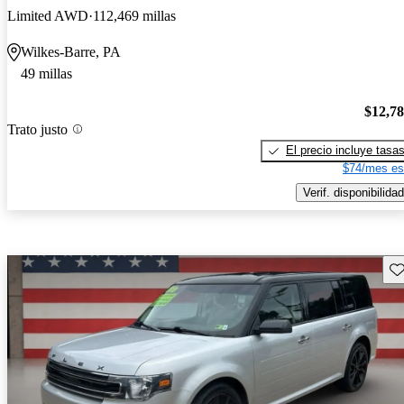
Limited AWD
112,469 millas
Wilkes-Barre, PA
49 millas
$12,7
Trato justo
El precio incluye tasa
$74/mes es
Verif. disponibilidad
Gu