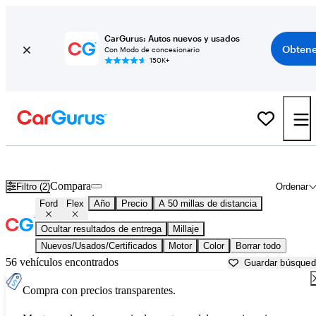
CarGurus: Autos nuevos y usados
Obtene
Con Modo de concesionario
150K+
Ford Flex usados en venta cerca de
Allentown, PA
Compara
Filtro (2)
Ordenar
Ford
Flex
Año
Precio
A 50 millas de distancia
Ocultar resultados de entrega
Millaje
Nuevos/Usados/Certificados
Motor
Color
Borrar todo
56 vehículos encontrados
Guardar búsque
Compra con precios transparentes.