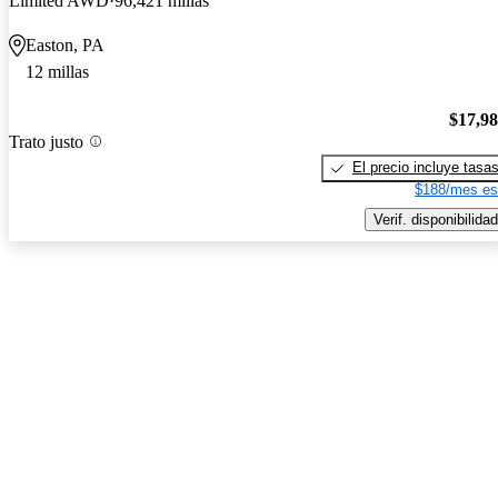
Limited AWD
96,421 millas
Easton, PA
12 millas
$17,9
Trato justo
El precio incluye tasa
$188/mes es
Verif. disponibilidad