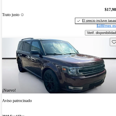
$17,9
Trato justo
El precio incluye tasa
$188/mes es
Verif. disponibilidad
Gu
¡Nuevo!
Aviso patrocinado