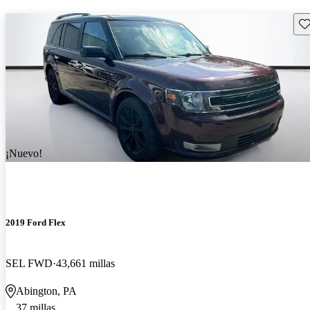
Gu
¡Nuevo!
2019 Ford Flex
SEL FWD
43,661 millas
Abington, PA
37 millas