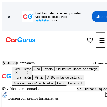
CarGurus: Autos nuevos y usados
Obtene
Con Modo de concesionario
150K+
Ford Fiesta usados en venta cerca de
Atmore, AL
Compara
Filtro (2)
Ordenar
Ford
Fiesta
Año
Precio
Ocultar resultados de entrega
Transmisión
Millaje
A 100 millas de distancia
Nuevos/Usados/Certificados
Color
Borrar todo
69 vehículos encontrados
Guardar búsque
Compra con precios transparentes.