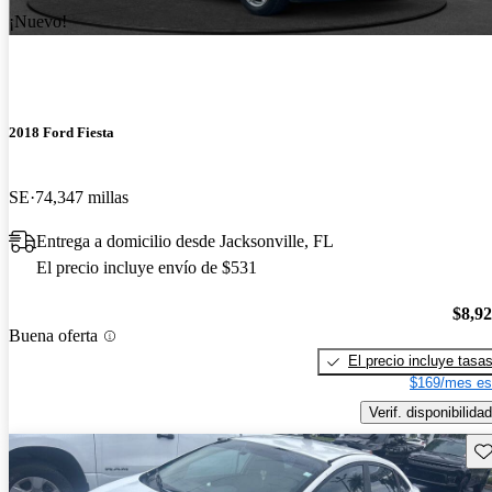
¡Nuevo!
2018 Ford Fiesta
SE
74,347 millas
Entrega a domicilio desde Jacksonville, FL
El precio incluye envío de $531
$8,9
Buena oferta
El precio incluye tasa
$169/mes es
Verif. disponibilidad
Gu