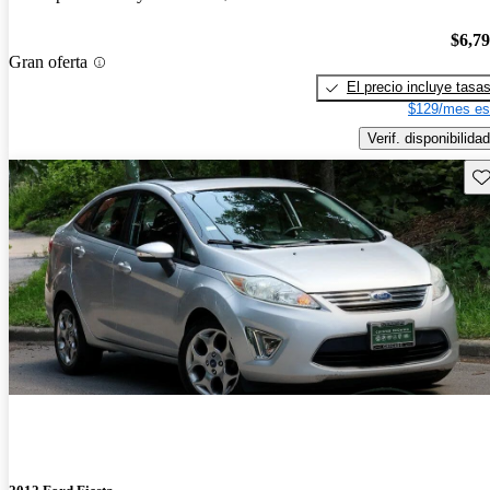
$6,7
Gran oferta
El precio incluye tasa
$129/mes es
Verif. disponibilidad
Gu