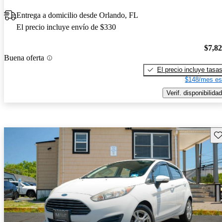
Entrega a domicilio desde Orlando, FL
El precio incluye envío de $330
$7,8
Buena oferta
El precio incluye tasa
$148/mes es
Verif. disponibilidad
Gu