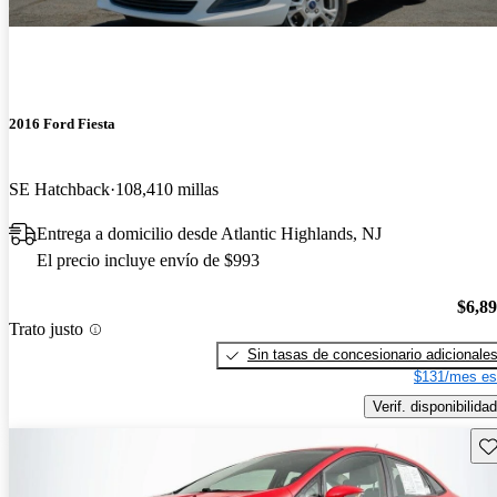
2016 Ford Fiesta
SE Hatchback
108,410 millas
Entrega a domicilio desde Atlantic Highlands, NJ
El precio incluye envío de $993
$6,8
Trato justo
Sin tasas de concesionario adicionale
$131/mes es
Verif. disponibilidad
Gu