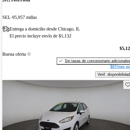
2012 Ford Fiesta
SEL
95,957 millas
Entrega a domicilio desde Chicago, IL
El precio incluye envío de $1,132
$5,1
Buena oferta
Sin tasas de concesionario adicionale
$97/mes es
Verif. disponibilidad
Gu