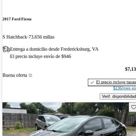
2017 Ford Fiesta
S Hatchback
73,656 millas
Entrega a domicilio desde Fredericksburg, VA
El precio incluye envío de $946
$7,1
Buena oferta
El precio incluye tasa
$136/mes es
Verif. disponibilidad
Gu