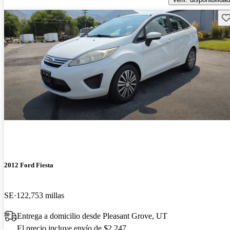
Gu
2012 Ford Fiesta
SE
122,753 millas
Entrega a domicilio desde Pleasant Grove, UT
El precio incluye envío de $2,247