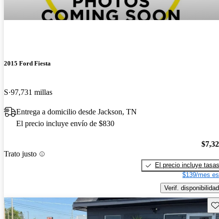
2015 Ford Fiesta
S
97,731 millas
Entrega a domicilio desde Jackson, TN
El precio incluye envío de $830
$7,3
Trato justo
El precio incluye tasa
$139/mes es
Verif. disponibilidad
Gu