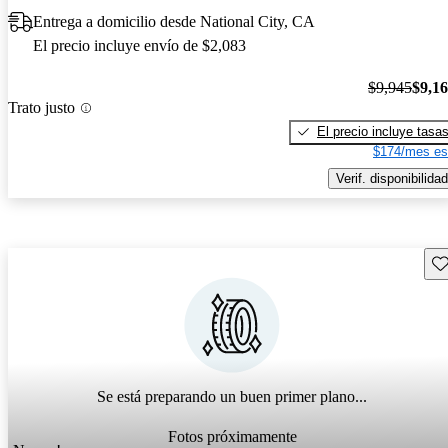
Entrega a domicilio desde National City, CA
El precio incluye envío de $2,083
$9,945
$9,1
Trato justo
El precio incluye tasa
$174/mes es
Verif. disponibilidad
Gu
Se está preparando un buen primer plano...
Fotos próximamente