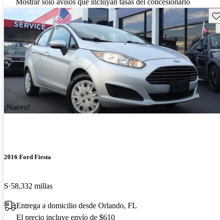
Mostrar solo avisos que incluyan tasas del concesionario
Gu
¡Nuevo!
2016 Ford Fiesta
S
58,332 millas
Entrega a domicilio desde Orlando, FL
El precio incluye envío de $610