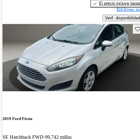
El precio incluye tasa
$163/mes es
Verif. disponibilidad
Gu
2019 Ford Fiesta
SE Hatchback FWD
99,742 millas