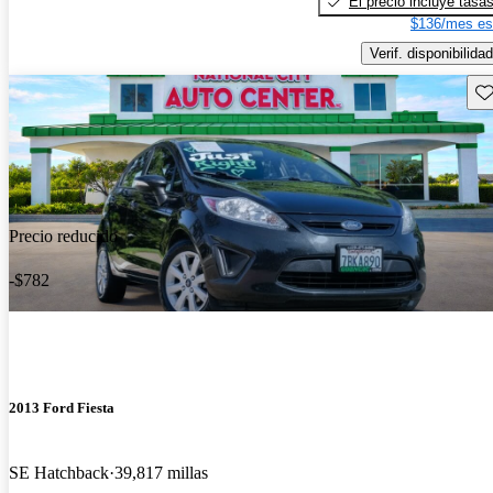
El precio incluye tasa
$136/mes es
Verif. disponibilidad
Gu
Precio reducido
-$782
2013 Ford Fiesta
SE Hatchback
39,817 millas