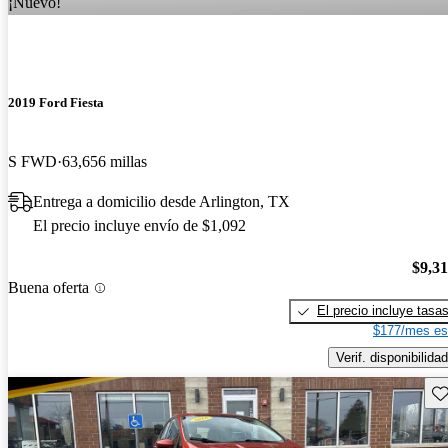
¡Nuevo!
2019 Ford Fiesta
S FWD
63,656 millas
Entrega a domicilio desde Arlington, TX
El precio incluye envío de $1,092
$9,3
Buena oferta
El precio incluye tasa
$177/mes es
Verif. disponibilidad
Gu