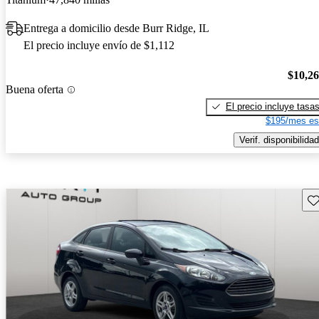
Entrega a domicilio desde Burr Ridge, IL
El precio incluye envío de $1,112
$10,2
Buena oferta
El precio incluye tasa
$195/mes es
Verif. disponibilidad
Gu