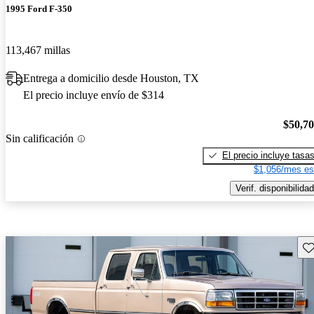
1995 Ford F-350
113,467 millas
Entrega a domicilio desde Houston, TX
El precio incluye envío de $314
$50,7
Sin calificación
El precio incluye tasa
$1,056/mes es
Verif. disponibilidad
Gu