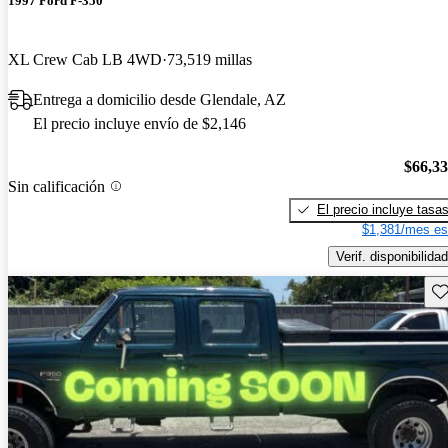
1997 Ford F-350
XL Crew Cab LB 4WD
73,519 millas
Entrega a domicilio desde Glendale, AZ
El precio incluye envío de $2,146
$66,3
Sin calificación
El precio incluye tasa
$1,381/mes es
Verif. disponibilidad
Gu