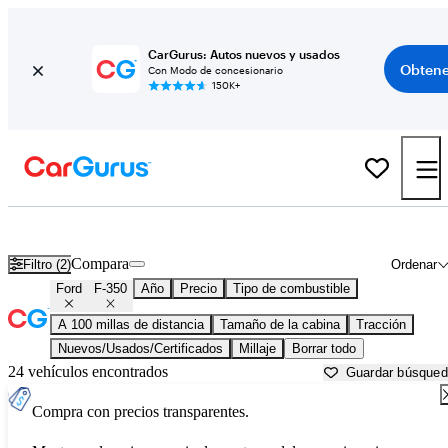
CarGurus: Autos nuevos y usados
Obtene
Con Modo de concesionario
150K+
Ford F-350 usados en venta cerca de
Alexandria, LA
Compara
Filtro (2)
Ordenar
Ford
F-350
Año
Precio
Tipo de combustible
A 100 millas de distancia
Tamaño de la cabina
Tracción
Nuevos/Usados/Certificados
Millaje
Borrar todo
24 vehículos encontrados
Guardar búsque
Compra con precios transparentes.