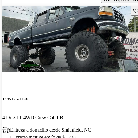
Gu
1995 Ford F-350
4 Dr XLT 4WD Crew Cab LB
Entrega a domicilio desde Smithfield, NC
El precio incluye envío de $1,728