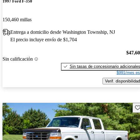
1997 Ford F-350
150,460 millas
Entrega a domicilio desde Washington Township, NJ
El precio incluye envío de $1,704
$47,6
Sin calificación
Sin tasas de concesionario adicionale
$991/mes es
Verif. disponibilidad
Gu