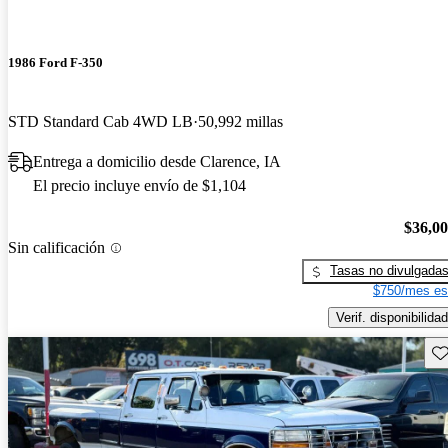
1986 Ford F-350
STD Standard Cab 4WD LB
50,992 millas
Entrega a domicilio desde Clarence, IA
El precio incluye envío de $1,104
$36,0
Sin calificación
Tasas no divulgada
$750/mes es
Verif. disponibilidad
Gu