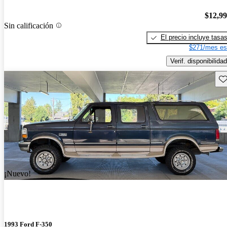
$12,9
Sin calificación
El precio incluye tasa
$271/mes es
Verif. disponibilidad
Gu
¡Nuevo!
1993 Ford F-350