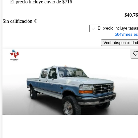
El precio incluye envío de $716
$40,7
Sin calificación
El precio incluye tasa
$849/mes es
Verif. disponibilidad
Gu