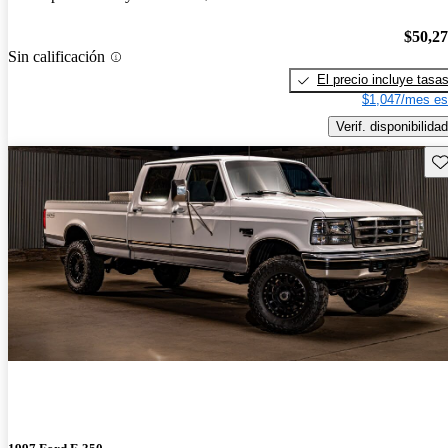
$50,2
Sin calificación
El precio incluye tasa
$1,047/mes es
Verif. disponibilidad
Gu