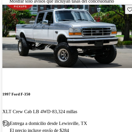
Mostrar solo avisos que incluyan tasas del concesionario
Gu
1997 Ford F-350
XLT Crew Cab LB 4WD
83,324 millas
Entrega a domicilio desde Lewisville, TX
El precio incluye envío de $284