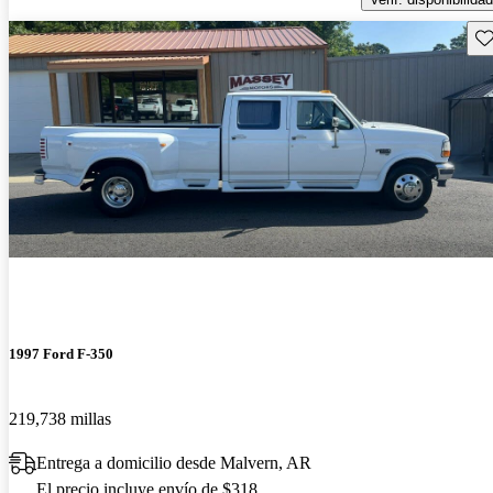
Gu
1997 Ford F-350
219,738 millas
Entrega a domicilio desde Malvern, AR
El precio incluye envío de $318