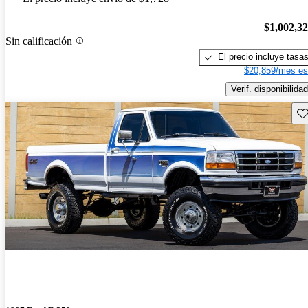
$1,002,3
Sin calificación
El precio incluye tasa
$20,859/mes es
Verif. disponibilidad
Gu