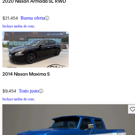
2020 Nissan Armada SL RWD
$21,454
Buena oferta
Incluye tarifas de conc.
2014 Nissan Maxima S
$9,454
Trato justo
Incluye tarifas de conc.
Gu