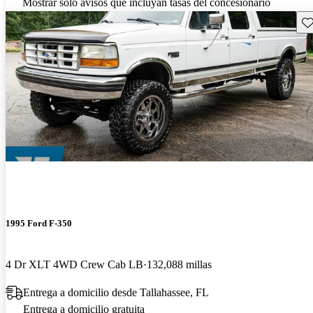
Mostrar solo avisos que incluyan tasas del concesionario
Gu
1995 Ford F-350
4 Dr XLT 4WD Crew Cab LB
132,088 millas
Entrega a domicilio desde Tallahassee, FL
Entrega a domicilio gratuita