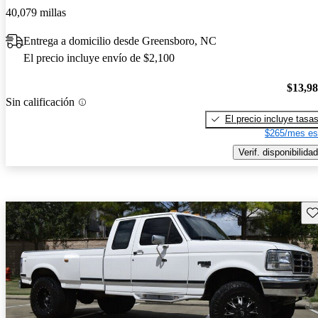
40,079 millas
Entrega a domicilio desde Greensboro, NC
El precio incluye envío de $2,100
$13,9
Sin calificación
El precio incluye tasa
$265/mes es
Verif. disponibilidad
Gu