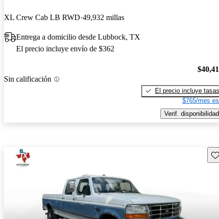
XL Crew Cab LB RWD
49,932 millas
Entrega a domicilio desde Lubbock, TX
El precio incluye envío de $362
$40,4
Sin calificación
El precio incluye tasa
$765/mes es
Verif. disponibilidad
Gu