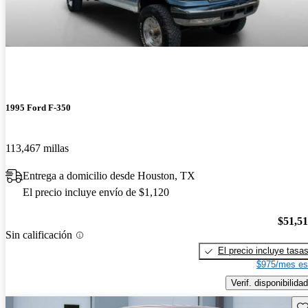
1995 Ford F-350
113,467 millas
Entrega a domicilio desde Houston, TX
El precio incluye envío de $1,120
$51,5
Sin calificación
El precio incluye tasa
$975/mes es
Verif. disponibilidad
Gu