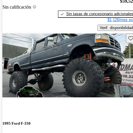
$59,5
Sin calificación
Sin tasas de concesionario adicionale
$1,126/mes es
Verif. disponibilidad
Gu
1995 Ford F-350