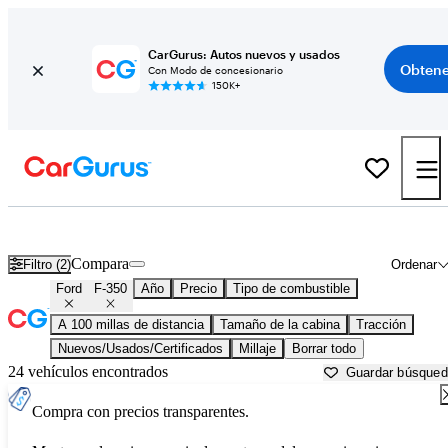
CarGurus: Autos nuevos y usados
Obtene
Con Modo de concesionario
150K+
Ford F-350 usados en venta cerca de
Albuquerque, NM
Compara
Filtro (2)
Ordenar
Ford
F-350
Año
Precio
Tipo de combustible
A 100 millas de distancia
Tamaño de la cabina
Tracción
Nuevos/Usados/Certificados
Millaje
Borrar todo
24 vehículos encontrados
Guardar búsque
Compra con precios transparentes.