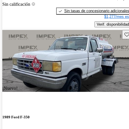
Sin calificación
Sin tasas de concesionario adicionale
$1,277/mes es
Verif. disponibilidad
Gu
¡Nuevo!
1989 Ford F-350