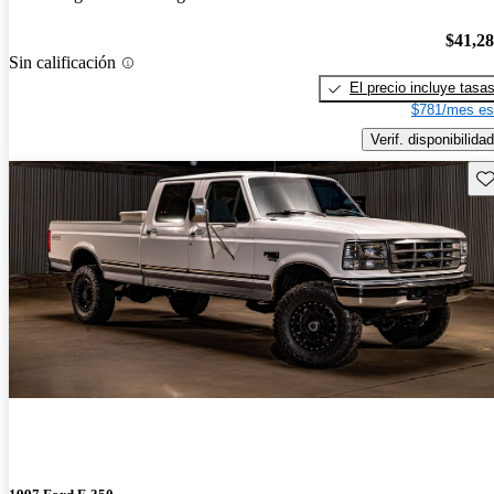
$41,2
Sin calificación
El precio incluye tasa
$781/mes es
Verif. disponibilidad
Gu