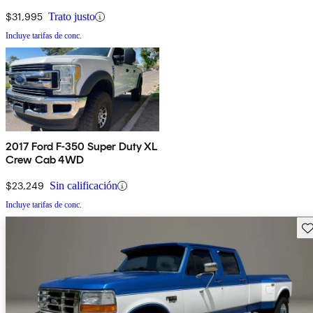
$31,995
Trato justo
Incluye tarifas de conc.
2017 Ford F-350 Super Duty XL
Crew Cab 4WD
$23,249
Sin calificación
Incluye tarifas de conc.
Gu