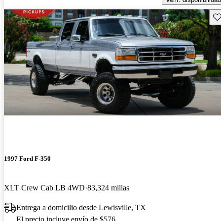
Gu
1997 Ford F-350
XLT Crew Cab LB 4WD
83,324 millas
Entrega a domicilio desde Lewisville, TX
El precio incluye envío de $576