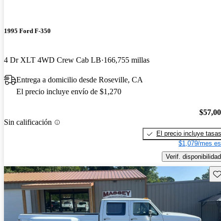
1995 Ford F-350
4 Dr XLT 4WD Crew Cab LB
166,755 millas
Entrega a domicilio desde Roseville, CA
El precio incluye envío de $1,270
$57,0
Sin calificación
El precio incluye tasa
$1,079/mes es
Verif. disponibilidad
Gu