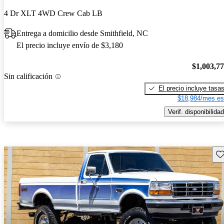
4 Dr XLT 4WD Crew Cab LB
Entrega a domicilio desde Smithfield, NC
El precio incluye envío de $3,180
$1,003,7
Sin calificación
El precio incluye tasa
$18,984/mes es
Verif. disponibilidad
Gu