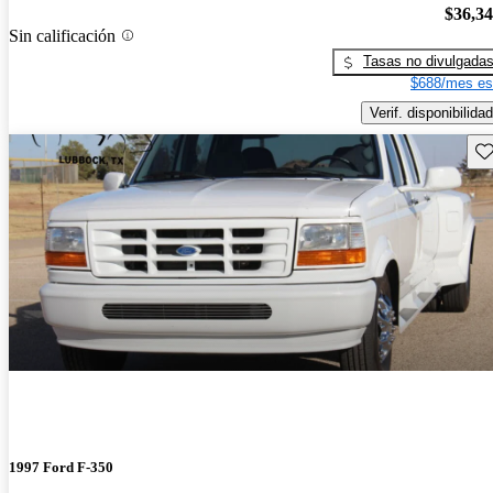
$36,3
Sin calificación
Tasas no divulgada
$688/mes es
Verif. disponibilidad
Gu
1997 Ford F-350