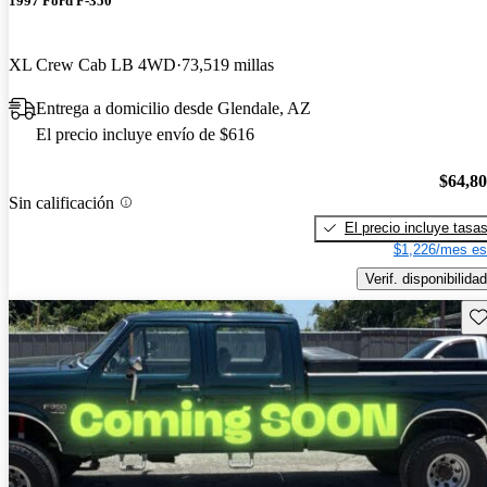
1997 Ford F-350
XL Crew Cab LB 4WD
73,519 millas
Entrega a domicilio desde Glendale, AZ
El precio incluye envío de $616
$64,8
Sin calificación
El precio incluye tasa
$1,226/mes es
Verif. disponibilidad
Gu