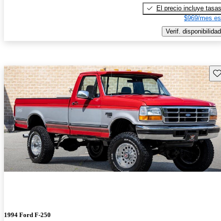
El precio incluye tasa
$969/mes es
Verif. disponibilidad
Gu
1994 Ford F-250