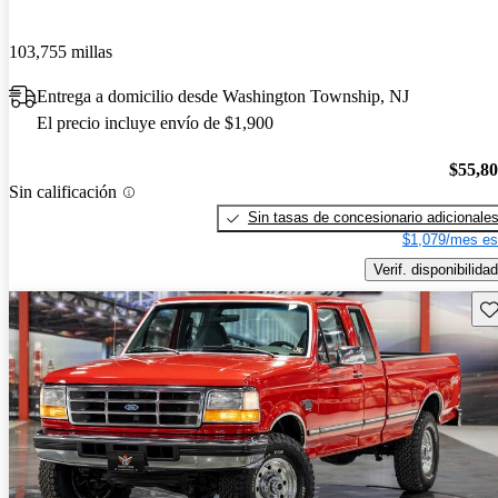
103,755 millas
Entrega a domicilio desde Washington Township, NJ
El precio incluye envío de $1,900
$55,8
Sin calificación
Sin tasas de concesionario adicionale
$1,079/mes es
Verif. disponibilidad
Gu