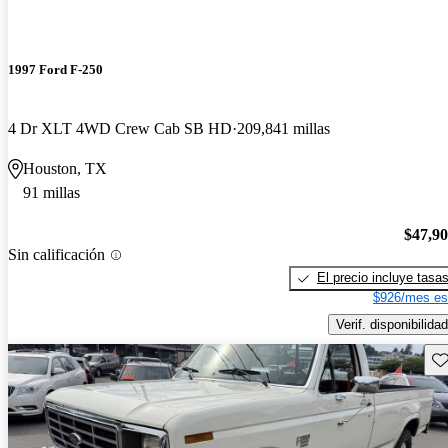
1997 Ford F-250
4 Dr XLT 4WD Crew Cab SB HD
209,841 millas
Houston, TX
91 millas
$47,9
Sin calificación
El precio incluye tasa
$926/mes es
Verif. disponibilidad
Gu