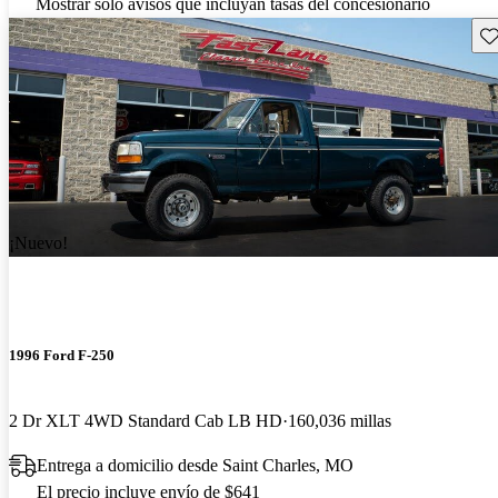
Mostrar solo avisos que incluyan tasas del concesionario
Gu
¡Nuevo!
1996 Ford F-250
2 Dr XLT 4WD Standard Cab LB HD
160,036 millas
Entrega a domicilio desde Saint Charles, MO
El precio incluye envío de $641