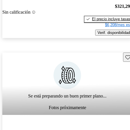
$321,2
Sin calificación
El precio incluye tasa
$6,208/mes es
Verif. disponibilidad
Gu
Se está preparando un buen primer plano...
Fotos próximamente