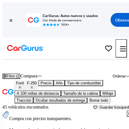
CarGurus: Autos nuevos y usados
Obtene
Con Modo de concesionario
150K+
Ford F-250 usados en venta cerca de
Beaumont, TX
Compara
Filtro (2)
Ordenar
Ford
F-250
Precio
Año
Tipo de combustible
A 100 millas de distancia
Tamaño de la cabina
Millaje
Tracción
Ocultar resultados de entrega
Borrar todo
45 vehículos encontrados
Guardar búsque
Compra con precios transparentes.