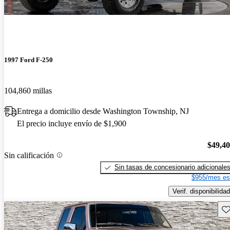
1997 Ford F-250
104,860 millas
Entrega a domicilio desde Washington Township, NJ
El precio incluye envío de $1,900
$49,4
Sin calificación
Sin tasas de concesionario adicionale
$955/mes es
Verif. disponibilidad
Gu