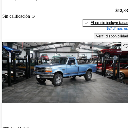
$12,8
Sin calificación
El precio incluye tasa
$248/mes es
Verif. disponibilidad
Gu