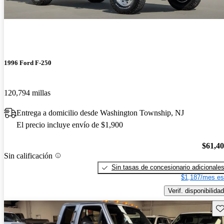
1996 Ford F-250
120,794 millas
Entrega a domicilio desde Washington Township, NJ
El precio incluye envío de $1,900
$61,4
Sin calificación
Sin tasas de concesionario adicionale
$1,187/mes es
Verif. disponibilidad
Gu