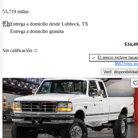
53,719 millas
Entrega a domicilio desde Lubbock, TX
Entrega a domicilio gratuita
$34,4
Sin calificación
El precio incluye tasa
$667/mes es
Verif. disponibilidad
Gu