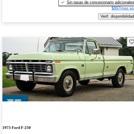
Sin tasas de concesionario adicionale
$897/mes es
Verif. disponibilidad
Gu
1973 Ford F-250