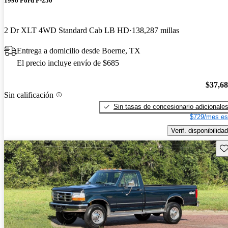
1996 Ford F-250
2 Dr XLT 4WD Standard Cab LB HD
138,287 millas
Entrega a domicilio desde Boerne, TX
El precio incluye envío de $685
$37,6
Sin calificación
Sin tasas de concesionario adicionale
$729/mes es
Verif. disponibilidad
Gu