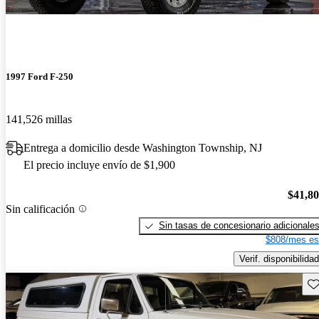
1997 Ford F-250
141,526 millas
Entrega a domicilio desde Washington Township, NJ
El precio incluye envío de $1,900
$41,8
Sin calificación
Sin tasas de concesionario adicionale
$808/mes es
Verif. disponibilidad
Gu