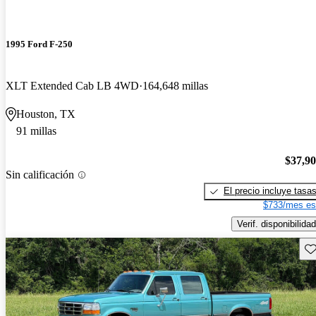
1995 Ford F-250
XLT Extended Cab LB 4WD
164,648 millas
Houston, TX
91 millas
$37,9
Sin calificación
El precio incluye tasa
$733/mes es
Verif. disponibilidad
Gu