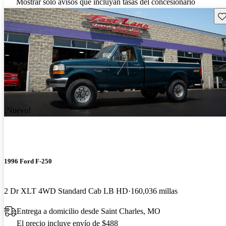
Mostrar solo avisos que incluyan tasas del concesionario
Gu
¡Nuevo!
1996 Ford F-250
2 Dr XLT 4WD Standard Cab LB HD
160,036 millas
Entrega a domicilio desde Saint Charles, MO
El precio incluye envío de $488