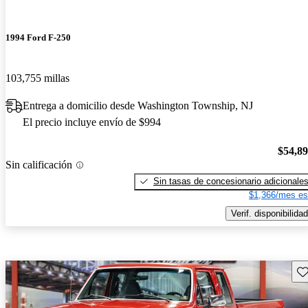
1994 Ford F-250
103,755 millas
Entrega a domicilio desde Washington Township, NJ
El precio incluye envío de $994
$54,8
Sin calificación
Sin tasas de concesionario adicionale
$1,366/mes es
Verif. disponibilidad
Gu