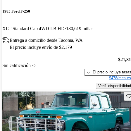
1985 Ford F-250
XLT Standard Cab 4WD LB HD
180,619 millas
Entrega a domicilio desde Tacoma, WA
El precio incluye envío de $2,179
$21,8
Sin calificación
El precio incluye tasa
$478/mes es
Verif. disponibilidad
Gu