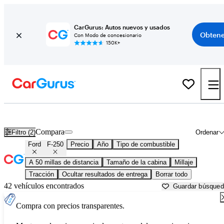
CarGurus: Autos nuevos y usados
Obtene
Con Modo de concesionario
150K+
Ford F-250 usados en venta cerca de
Atlanta, GA
Compara
Filtro (2)
Ordenar
Ford
F-250
Precio
Año
Tipo de combustible
A 50 millas de distancia
Tamaño de la cabina
Millaje
Tracción
Ocultar resultados de entrega
Borrar todo
42 vehículos encontrados
Guardar búsque
Compra con precios transparentes.