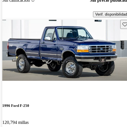
Sin calificación
Sin precio publica
Verif. disponibilidad
Gu
1996 Ford F-250
120,794 millas