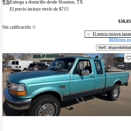
Entrega a domicilio desde Houston, TX
El precio incluye envío de $715
$38,8
Sin calificación
El precio incluye tasa
$935/mes es
Verif. disponibilidad
Gu