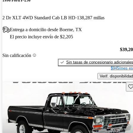
1996 Ford F-250
2 Dr XLT 4WD Standard Cab LB HD
138,287 millas
Entrega a domicilio desde Boerne, TX
El precio incluye envío de $2,205
$39,2
Sin calificación
Sin tasas de concesionario adicionale
$945/mes es
Verif. disponibilidad
Gu