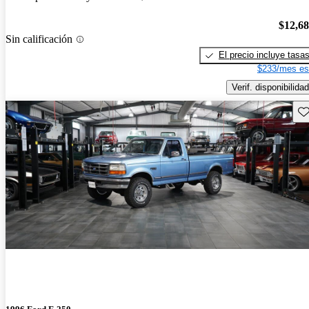
$12,6
Sin calificación
El precio incluye tasa
$233/mes es
Verif. disponibilidad
Gu