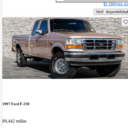
$1,194/mes es
Verif. disponibilidad
Gu
1997 Ford F-250
89,442 millas