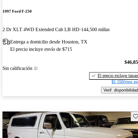
1997 Ford F-250
2 Dr XLT 4WD Extended Cab LB HD
144,500 millas
Entrega a domicilio desde Houston, TX
El precio incluye envío de $715
$46,8
Sin calificación
El precio incluye tasa
$1,150/mes es
Verif. disponibilidad
Gu