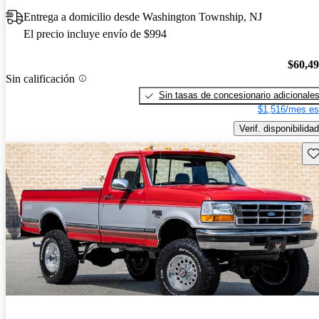
Entrega a domicilio desde Washington Township, NJ
El precio incluye envío de $994
$60,4
Sin calificación
Sin tasas de concesionario adicionale
$1,516/mes es
Verif. disponibilidad
Gu