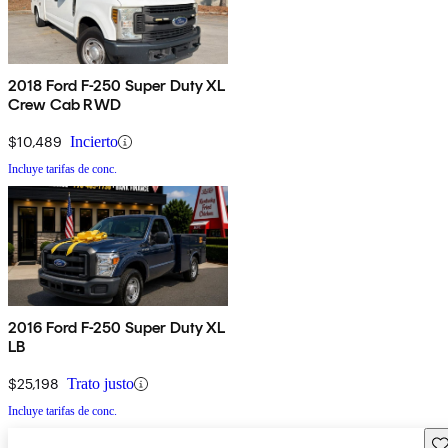
2018 Ford F-250 Super Duty XL
Crew Cab RWD
$10,489
Incierto
Incluye tarifas de conc.
2016 Ford F-250 Super Duty XL
LB
$25,198
Trato justo
Incluye tarifas de conc.
Gu