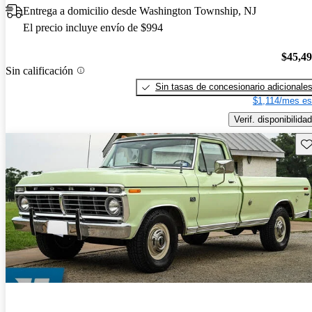
Entrega a domicilio desde Washington Township, NJ
El precio incluye envío de $994
$45,4
Sin calificación
Sin tasas de concesionario adicionale
$1,114/mes es
Verif. disponibilidad
Gu