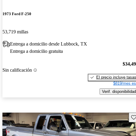
1973 Ford F-250
53,719 millas
Entrega a domicilio desde Lubbock, TX
Entrega a domicilio gratuita
$34,4
Sin calificación
El precio incluye tasa
$819/mes es
Verif. disponibilidad
Gu