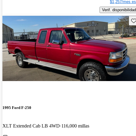
$1,257/mes es
Verif. disponibilidad
Gu
1995 Ford F-250
XLT Extended Cab LB 4WD
116,000 millas