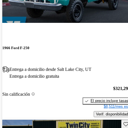
1966 Ford F-250
Entrega a domicilio desde Salt Lake City, UT
Entrega a domicilio gratuita
$321,2
Sin calificación
El precio incluye tasa
$8,511/mes es
Verif. disponibilidad
Gu