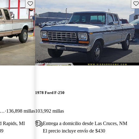
Guarda este Aviso
Gu
¡Nuevo!
1978 Ford F-250
Dr XLT 4WD Extended Cab LB HD
136,898 millas
103,992 millas
d Rapids, MI
Entrega a domicilio desde Las Cruces, NM
39
El precio incluye envío de $430