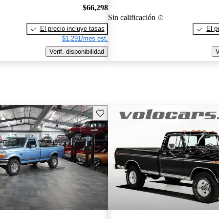
$66,298
Sin calificación
El precio incluye tasas
El p
$1,291/mes est.
Verif. disponibilidad
V
Guarda este Aviso