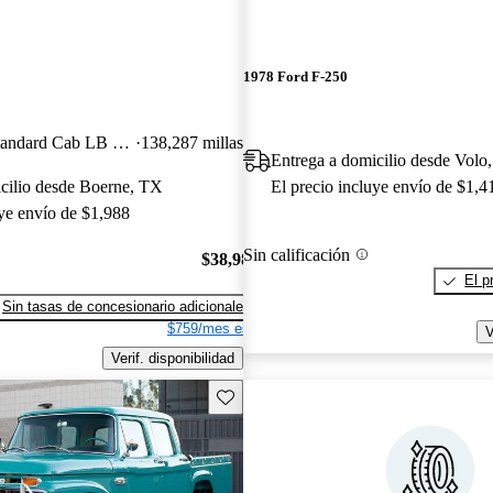
1978 Ford F-250
2 Dr XLT 4WD Standard Cab LB HD
138,287 millas
Entrega a domicilio desde Volo,
cilio desde Boerne, TX
El precio incluye envío de $1,4
uye envío de $1,988
Sin calificación
$38,988
El p
Sin tasas de concesionario adicionales
$759/mes est.
V
Verif. disponibilidad
Guarda este Aviso