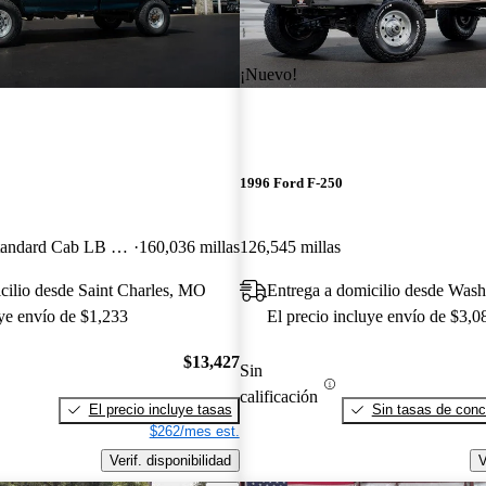
¡Nuevo!
1996 Ford F-250
2 Dr XLT 4WD Standard Cab LB HD
160,036 millas
126,545 millas
cilio desde Saint Charles, MO
uye envío de $1,233
El precio incluye envío de $3,0
$13,427
Sin
calificación
El precio incluye tasas
Sin tasas de conc
$262/mes est.
Verif. disponibilidad
V