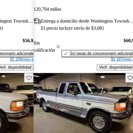
120,794 millas
Entrega a domicilio desde Washington Township, NJ
Entrega a domicilio desde Washington T
81
El precio incluye envío de $3,081
$56,981
$60,
Sin
calificación
esionario adicionales
Sin tasas de concesionario adiciona
$1,109/mes est.
$1,187/mes 
erif. disponibilidad
Verif. disponibilidad
Guarda este Aviso
Gu