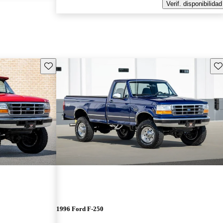
Verif. disponibilidad
Guarda este Aviso
Gu
1996 Ford F-250