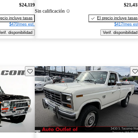
$24,119
$21,41
Sin calificación
recio incluye tasas
El precio incluye tasas
$470/mes est.
$417/mes est
erif. disponibilidad
Verif. disponibilidad
Guarda este Aviso
Gu