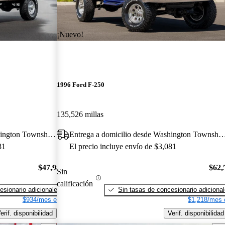
¡Nuevo!
1996 Ford F-250
135,526 millas
Entrega a domicilio desde Washington Township, NJ
Entrega a domicilio desde Washington T
81
El precio incluye envío de $3,081
$47,981
$62,
Sin
calificación
esionario adicionales
Sin tasas de concesionario adiciona
$934/mes est.
$1,218/mes 
erif. disponibilidad
Verif. disponibilidad