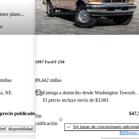
imer plano...
te
1997 Ford F-250
millas
89,442 millas
na, NE
Entrega a domicilio desde Washington T
El precio incluye envío de $3,081
 precio publicado
$47,
Sin
calificación
Sin tasas de concesionario adiciona
erif. disponibilidad
$926/mes 