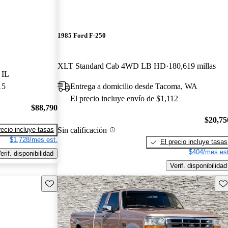
1985 Ford F-250
XLT Standard Cab 4WD LB HD
180,619 millas
 IL
15
Entrega a domicilio desde Tacoma, WA
El precio incluye envío de $1,112
$88,790
$20,75
Sin calificación
recio incluye tasas
$1,728/mes est.
El precio incluye tasas
$404/mes est
erif. disponibilidad
Verif. disponibilidad
Guarda este Aviso
Gu