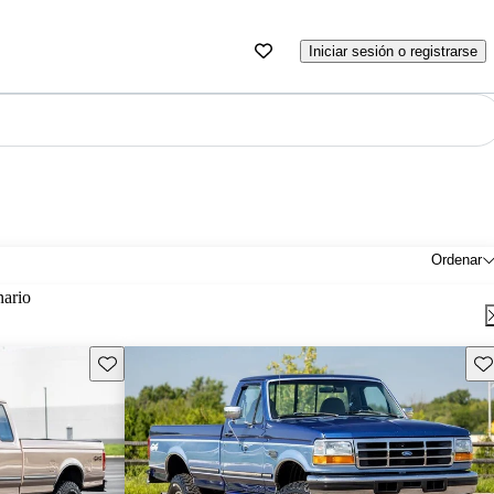
Iniciar sesión o registrarse
Ordenar
nario
Guarda este Aviso
Gu