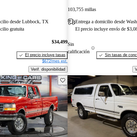
103,755 millas
icilio desde Lubbock, TX
ilio gratuita
El precio incluye envío de $3,0
$34,499
Sin
calificación
El precio incluye tasas
Sin tasas de conc
$672/mes est.
Verif. disponibilidad
V
Guarda este Aviso