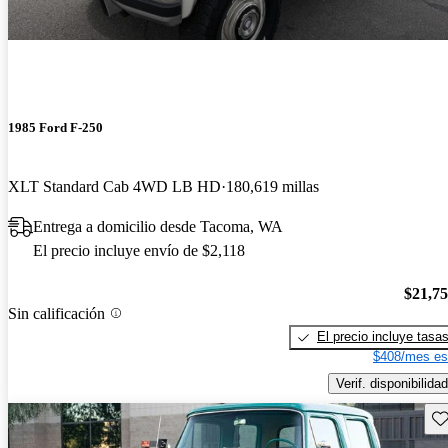
1985 Ford F-250
XLT Standard Cab 4WD LB HD
180,619 millas
Entrega a domicilio desde Tacoma, WA
El precio incluye envío de $2,118
$21,7
Sin calificación
El precio incluye tasa
$408/mes es
Verif. disponibilidad
Gu