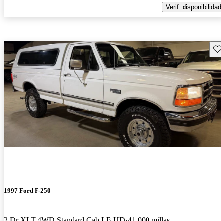
Verif. disponibilidad
Gu
1997 Ford F-250
2 Dr XLT 4WD Standard Cab LB HD
41,000 millas