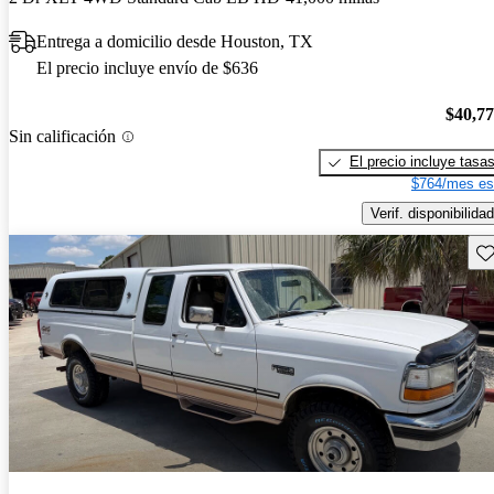
Entrega a domicilio desde Houston, TX
El precio incluye envío de $636
$40,7
Sin calificación
El precio incluye tasa
$764/mes es
Verif. disponibilidad
Gu