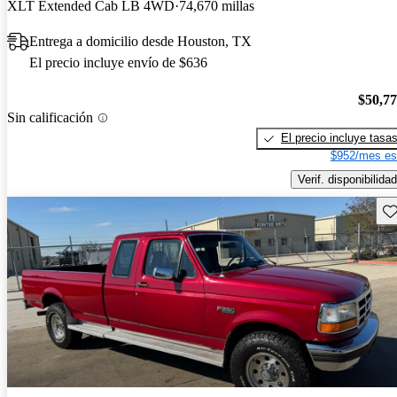
XLT Extended Cab LB 4WD
74,670 millas
Entrega a domicilio desde Houston, TX
El precio incluye envío de $636
$50,7
Sin calificación
El precio incluye tasa
$952/mes es
Verif. disponibilidad
Gu