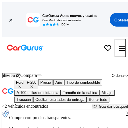
CarGurus: Autos nuevos y usados
Obtene
Con Modo de concesionario
150K+
Ford F-250 usados en venta cerca de
Anniston, AL
Compara
Filtro (2)
Ordenar
Ford
F-250
Precio
Año
Tipo de combustible
A 100 millas de distancia
Tamaño de la cabina
Millaje
Tracción
Ocultar resultados de entrega
Borrar todo
42 vehículos encontrados
Guardar búsque
Compra con precios transparentes.