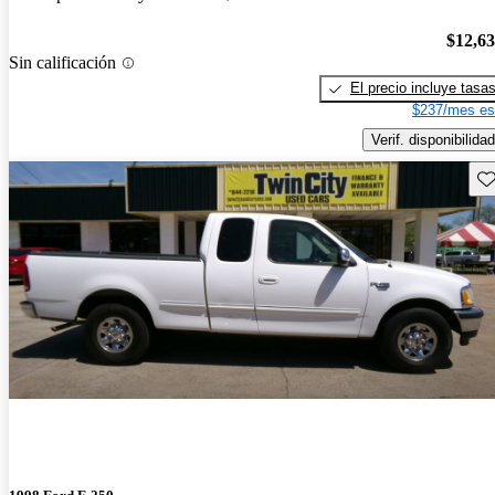
$12,6
Sin calificación
El precio incluye tasa
$237/mes es
Verif. disponibilidad
Gu