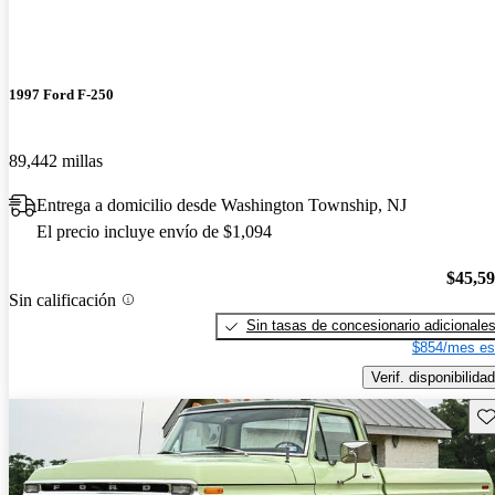
1997 Ford F-250
89,442 millas
Entrega a domicilio desde Washington Township, NJ
El precio incluye envío de $1,094
$45,5
Sin calificación
Sin tasas de concesionario adicionale
$854/mes es
Verif. disponibilidad
Gu