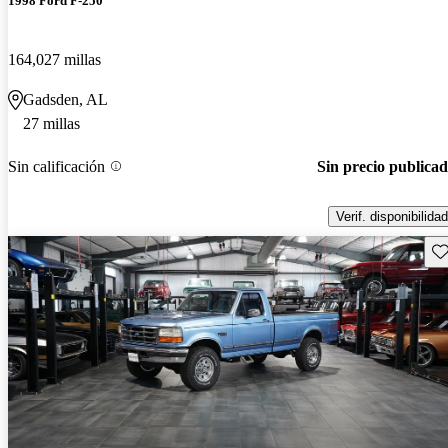
1998 Ford F-250
164,027 millas
Gadsden, AL
27 millas
Sin calificación
Sin precio publica
Verif. disponibilidad
Gu