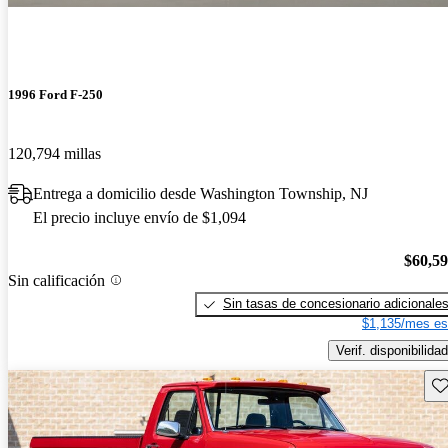
1996 Ford F-250
120,794 millas
Entrega a domicilio desde Washington Township, NJ
El precio incluye envío de $1,094
$60,5
Sin calificación
Sin tasas de concesionario adicionale
$1,135/mes es
Verif. disponibilidad
Gu