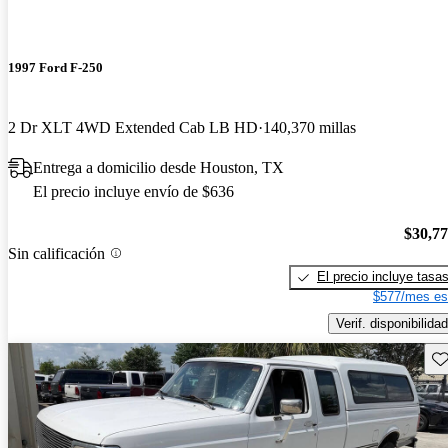
1997 Ford F-250
2 Dr XLT 4WD Extended Cab LB HD
140,370 millas
Entrega a domicilio desde Houston, TX
El precio incluye envío de $636
$30,7
Sin calificación
El precio incluye tasa
$577/mes es
Verif. disponibilidad
Gu