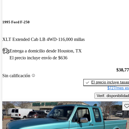
1995 Ford F-250
XLT Extended Cab LB 4WD
116,000 millas
Entrega a domicilio desde Houston, TX
El precio incluye envío de $636
$38,7
Sin calificación
El precio incluye tasa
$727/mes es
Verif. disponibilidad
Gu