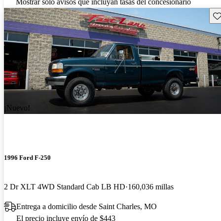
Mostrar solo avisos que incluyan tasas del concesionario
Gu
¡Nuevo!
1996 Ford F-250
2 Dr XLT 4WD Standard Cab LB HD
160,036 millas
Entrega a domicilio desde Saint Charles, MO
El precio incluye envío de $443