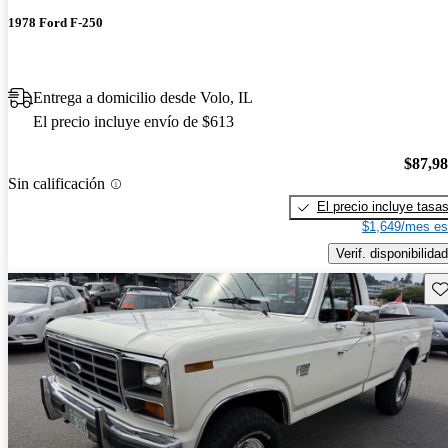
1978 Ford F-250
Entrega a domicilio desde Volo, IL
El precio incluye envío de $613
$87,9
Sin calificación
El precio incluye tasa
$1,649/mes es
Verif. disponibilidad
Gu