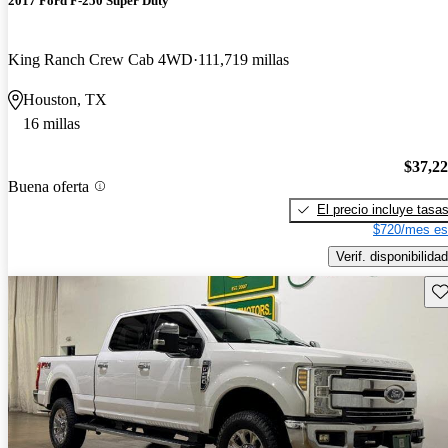
2017 Ford F-250 Super Duty
King Ranch Crew Cab 4WD
111,719 millas
Houston, TX
16 millas
$37,2
Buena oferta
El precio incluye tasa
$720/mes es
Verif. disponibilidad
Gu