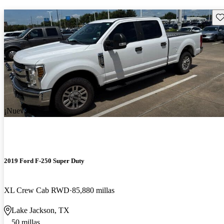
Gu
¡Nuevo!
2019 Ford F-250 Super Duty
XL Crew Cab RWD
85,880 millas
Lake Jackson, TX
50 millas