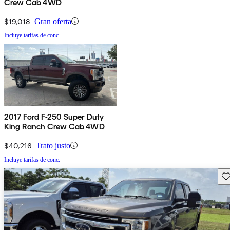
Crew Cab 4WD
$19,018
Gran oferta
Incluye tarifas de conc.
2017 Ford F-250 Super Duty
King Ranch Crew Cab 4WD
$40,216
Trato justo
Incluye tarifas de conc.
Gu