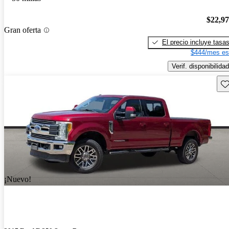
$22,9
Gran oferta
El precio incluye tasa
$444/mes es
Verif. disponibilidad
Gu
¡Nuevo!