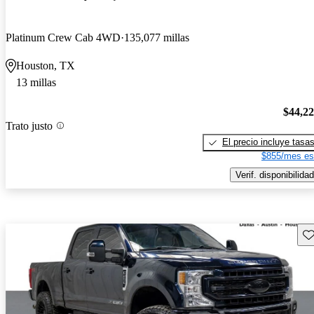
Platinum Crew Cab 4WD
135,077 millas
Houston, TX
13 millas
$44,2
Trato justo
El precio incluye tasa
$855/mes es
Verif. disponibilidad
Gu