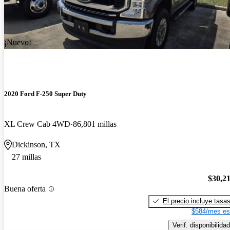
¡Nuevo!
2020 Ford F-250 Super Duty
XL Crew Cab 4WD
86,801 millas
Dickinson, TX
27 millas
$30,2
Buena oferta
El precio incluye tasa
$584/mes es
Verif. disponibilidad