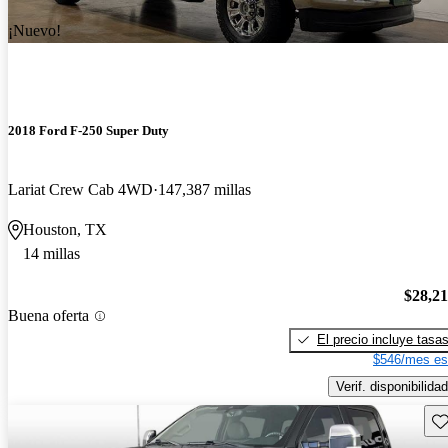
¡Nuevo!
2018 Ford F-250 Super Duty
Lariat Crew Cab 4WD
147,387 millas
Houston, TX
14 millas
$28,2
Buena oferta
El precio incluye tasa
$546/mes es
Verif. disponibilidad
Gu