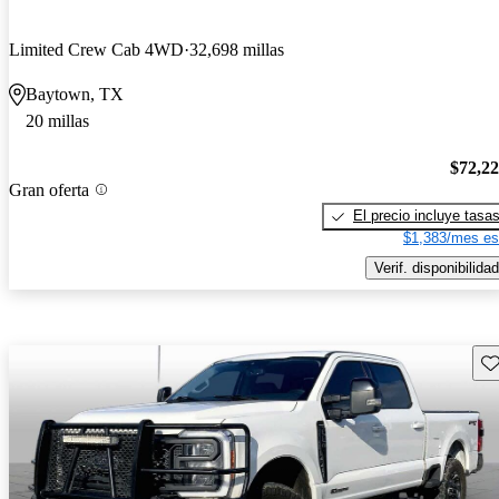
Limited Crew Cab 4WD
32,698 millas
Baytown, TX
20 millas
$72,2
Gran oferta
El precio incluye tasa
$1,383/mes es
Verif. disponibilidad
Gu