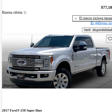
$77,1
Buena oferta
El precio incluye tasa
$1,440/mes es
Verif. disponibilidad
Gu
¡Nuevo!
2017 Ford F-250 Super Duty