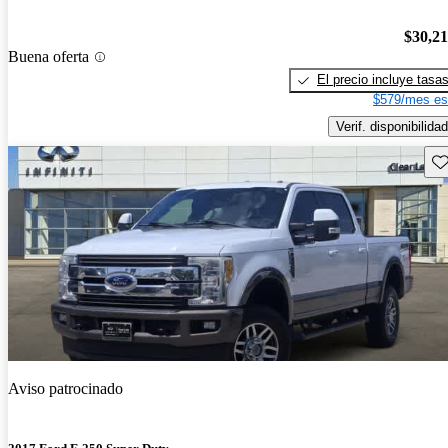
$30,2
Buena oferta
El precio incluye tasa
$579/mes es
Verif. disponibilidad
Gu
Aviso patrocinado