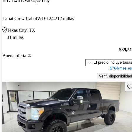
2017 Ford F-250 Super Duty
Lariat Crew Cab 4WD
124,212 millas
Texas City, TX
31 millas
$39,5
Buena oferta
El precio incluye tasa
$764/mes es
Verif. disponibilidad
Gu