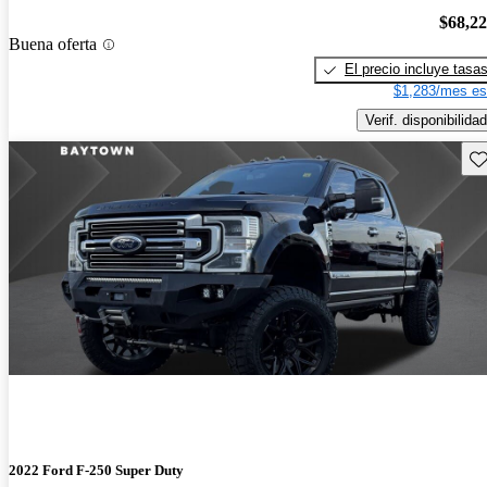
$68,2
Buena oferta
El precio incluye tasa
$1,283/mes es
Verif. disponibilidad
Gu
2022 Ford F-250 Super Duty