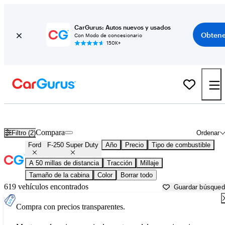
CarGurus: Autos nuevos y usados
Obtene
Con Modo de concesionario
150K+
Ford F-250 Super Duty usados en venta cerca de Texas
Compara
Filtro (2)
Ordenar
Ford
F-250 Super Duty
Año
Precio
Tipo de combustible
A 50 millas de distancia
Tracción
Millaje
Tamaño de la cabina
Color
Borrar todo
619 vehículos encontrados
Guardar búsque
Compra con precios transparentes.