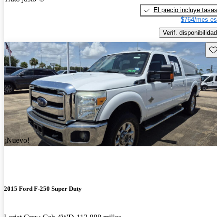
El precio incluye tasa
$764/mes es
Verif. disponibilidad
Gu
¡Nuevo!
2015 Ford F-250 Super Duty