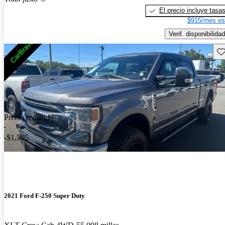
El precio incluye tasa
$915/mes es
Verif. disponibilidad
Gu
Precio reducido
-$1,505
2021 Ford F-250 Super Duty