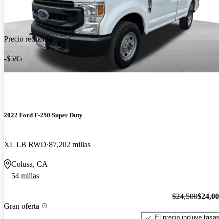
Precio reducido
-$585
2022 Ford F-250 Super Duty
XL LB RWD
87,202 millas
Colusa, CA
54 millas
$24,500
$24,0
Gran oferta
El precio incluye tasa