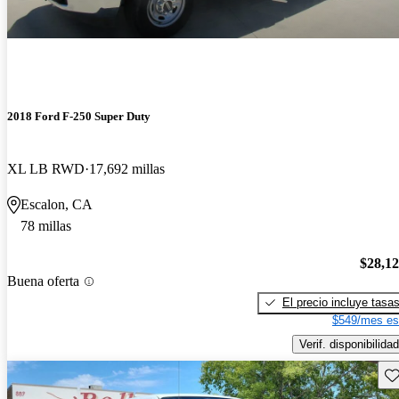
2018 Ford F-250 Super Duty
XL LB RWD
17,692 millas
Escalon, CA
78 millas
$28,1
Buena oferta
El precio incluye tasa
$549/mes es
Verif. disponibilidad
Gu