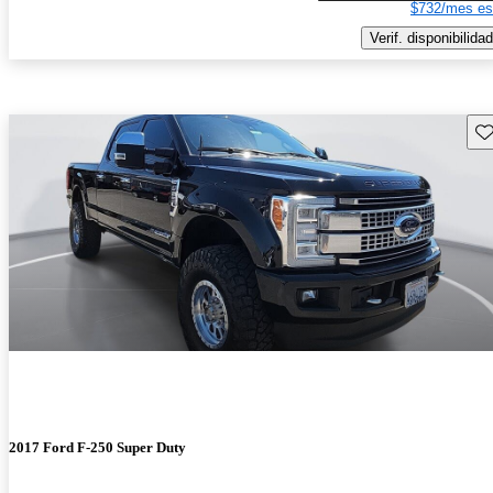
$732/mes es
Verif. disponibilidad
Gu
2017 Ford F-250 Super Duty