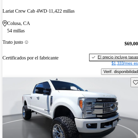
Lariat Crew Cab 4WD
11,422 millas
Colusa, CA
54 millas
Trato justo
$69,0
El precio incluye tasa
Certificados por el fabricante
$1,333/mes es
Verif. disponibilidad
Gu