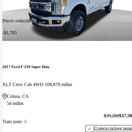
Precio reducido
-$1,785
2017 Ford F-250 Super Duty
XLT Crew Cab 4WD
108,879 millas
Colusa, CA
54 millas
$39,200
$37,5
Trato justo
El precio incluye tasa