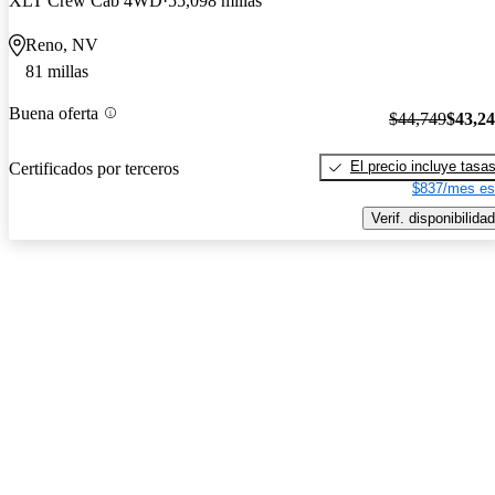
XLT Crew Cab 4WD
55,098 millas
Reno, NV
81 millas
Buena oferta
$44,749
$43,2
El precio incluye tasa
Certificados por terceros
$837/mes es
Verif. disponibilidad