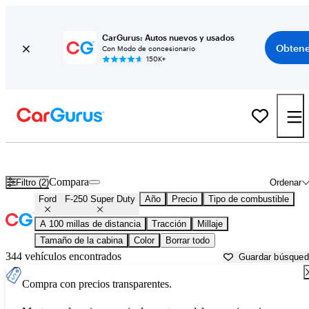
CarGurus: Autos nuevos y usados
Obtene
Con Modo de concesionario
150K+
Ford F-250 Super Duty usados en venta cerca de
Auburn, CA
Compara
Filtro (2)
Ordenar
Ford
F-250 Super Duty
Año
Precio
Tipo de combustible
A 100 millas de distancia
Tracción
Millaje
Tamaño de la cabina
Color
Borrar todo
344 vehículos encontrados
Guardar búsque
Compra con precios transparentes.