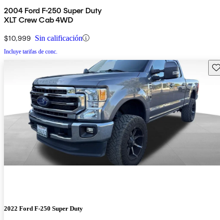
2004 Ford F-250 Super Duty
XLT Crew Cab 4WD
$10,999
Sin calificación
Incluye tarifas de conc.
Gu
2022 Ford F-250 Super Duty