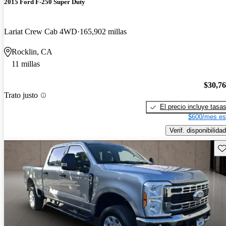
2015 Ford F-250 Super Duty
Lariat Crew Cab 4WD
165,902 millas
Rocklin, CA
11 millas
$30,7
Trato justo
El precio incluye tasa
$600/mes es
Verif. disponibilidad
Gu