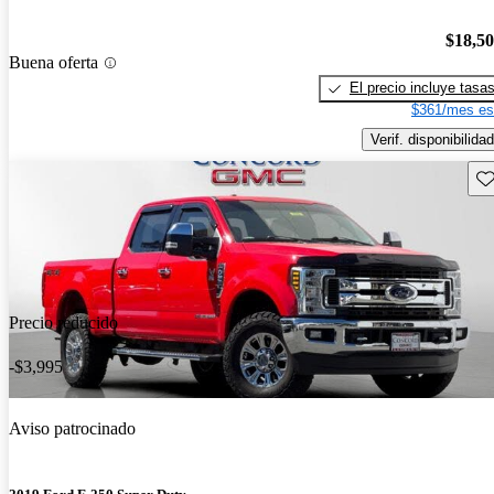
$18,5
Buena oferta
El precio incluye tasa
$361/mes es
Verif. disponibilidad
Gu
Precio reducido
-$3,995
Aviso patrocinado