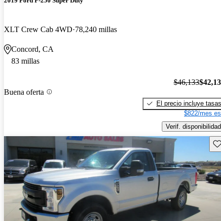
2019 Ford F-250 Super Duty
XLT Crew Cab 4WD
78,240 millas
Concord, CA
83 millas
$46,133
$42,1
Buena oferta
El precio incluye tasa
$822/mes es
Verif. disponibilidad
Gu