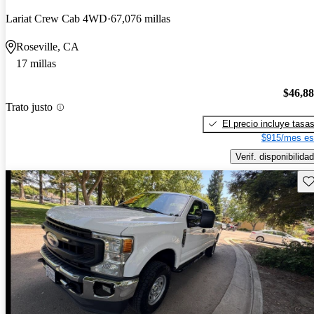
Lariat Crew Cab 4WD
67,076 millas
Roseville, CA
17 millas
$46,8
Trato justo
El precio incluye tasa
$915/mes es
Verif. disponibilidad
Gu