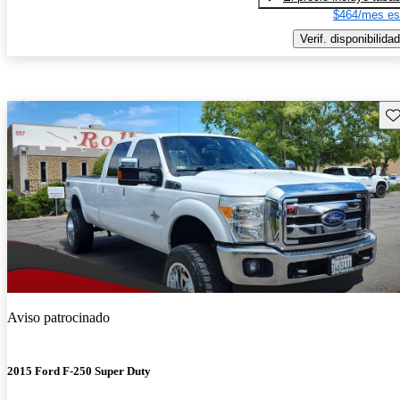
$464/mes es
Verif. disponibilidad
Gu
Aviso patrocinado
2015 Ford F-250 Super Duty