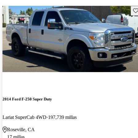
Gu
2014 Ford F-250 Super Duty
Lariat SuperCab 4WD
197,739 millas
Roseville, CA
17 millas