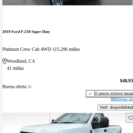
2019 Ford F-250 Super Duty
Platinum Crew Cab 4WD
115,296 millas
Woodland, CA
41 millas
$48,9
Buena oferta
El precio incluye tasa
$955/mes es
Verif. disponibilidad
Gu