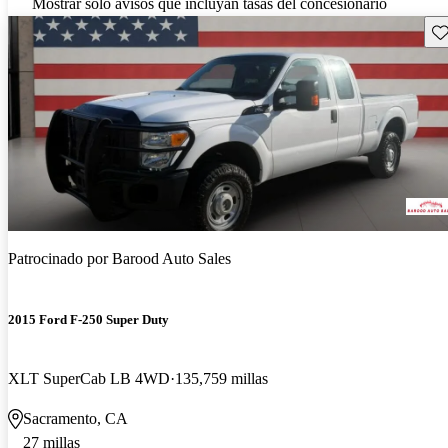
Mostrar solo avisos que incluyan tasas del concesionario
Gu
Patrocinado por
Barood Auto Sales
2015 Ford F-250 Super Duty
XLT SuperCab LB 4WD
135,759 millas
Sacramento, CA
27 millas