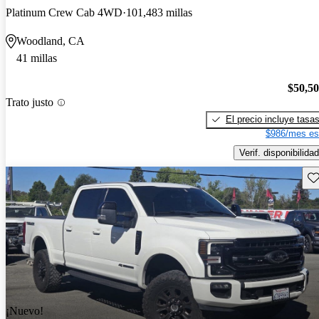
Platinum Crew Cab 4WD
101,483 millas
Woodland, CA
41 millas
$50,5
Trato justo
El precio incluye tasa
$986/mes es
Verif. disponibilidad
Gu
¡Nuevo!